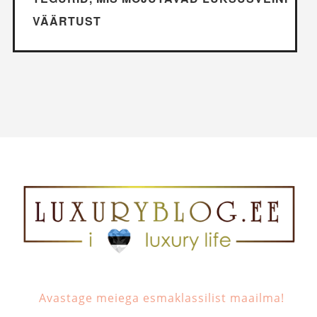
VÄÄRTUST
Avastage meiega esmaklassilist maailma!