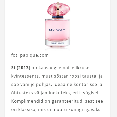
fot. papique.com
Sì (2013)
on kaasaegse naiselikkuse
kvintessents, must sõstar roosi taustal ja
soe vanilje põhjas. Ideaalne kontorisse ja
õhtusteks väljaminekuteks, eriti sügisel.
Komplimendid on garanteeritud, sest see
on klassika, mis ei muutu kunagi igavaks.