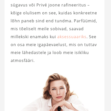
sügavus või Privé joone rafineeritus –
kõige olulisem on see, kuidas konkreetne
lõhn paneb sind end tundma. Parfüümid,
mis tõeliselt meile sobivad, saavad
millekski enamaks kui
aksessuaariks
. See
on osa meie igapäevaelust, mis on tuttav
meie lähedastele ja loob meie isikliku
atmosfääri.