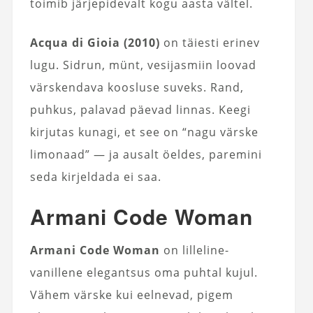
toimib järjepidevalt kogu aasta vältel.
Acqua di Gioia (2010)
on täiesti erinev
lugu. Sidrun, münt, vesijasmiin loovad
värskendava koosluse suveks. Rand,
puhkus, palavad päevad linnas. Keegi
kirjutas kunagi, et see on “nagu värske
limonaad” — ja ausalt öeldes, paremini
seda kirjeldada ei saa.
Armani Code Woman
Armani Code Woman
on lilleline-
vanillene elegantsus oma puhtal kujul.
Vähem värske kui eelnevad, pigem