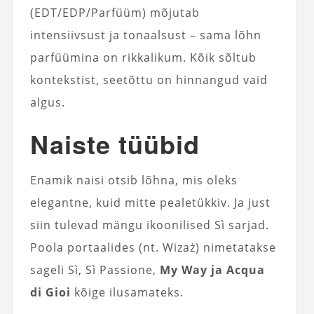
(EDT/EDP/Parfüüm) mõjutab
intensiivsust ja tonaalsust – sama lõhn
parfüümina on rikkalikum. Kõik sõltub
kontekstist, seetõttu on hinnangud vaid
algus.
Naiste tüübid
Enamik naisi otsib lõhna, mis oleks
elegantne, kuid mitte pealetükkiv. Ja just
siin tulevad mängu ikoonilised Sì sarjad.
Poola portaalides (nt. Wizaż) nimetatakse
sageli Sì, Sì Passione,
My Way ja Acqua
di Gioi
kõige ilusamateks.