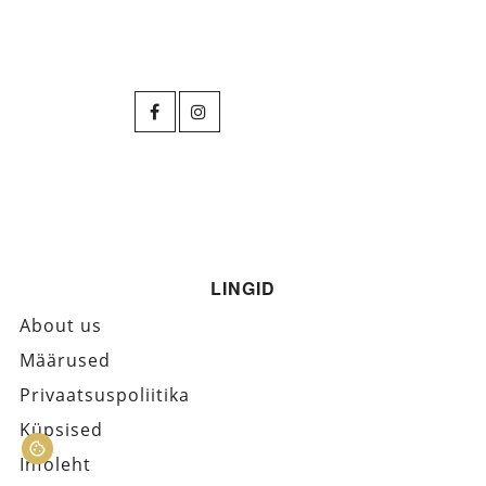
LINGID
About us
Määrused
Privaatsuspoliitika
Küpsised
Infoleht