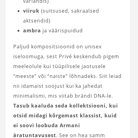
variandis)
viiruk
(suitsused, sakraalsed
aktsendid)
ambra
ja väärispuidud
Paljud kompositsioonid on unisex
iseloomuga, sest Privé keskendub pigem
meeleolule kui tüüpilisele jaotusele
“meeste” või “naiste” lõhnadeks. Siit leiad
nii idamaist soojust kui ka jahedat
minimalismi, mis viitab brändi DNA-le.
Tasub kaaluda seda kollektsiooni, kui
otsid midagi kõrgemast klassist, kuid
ei soovi loobuda Armani
äratuntavusest
. See on hea samm