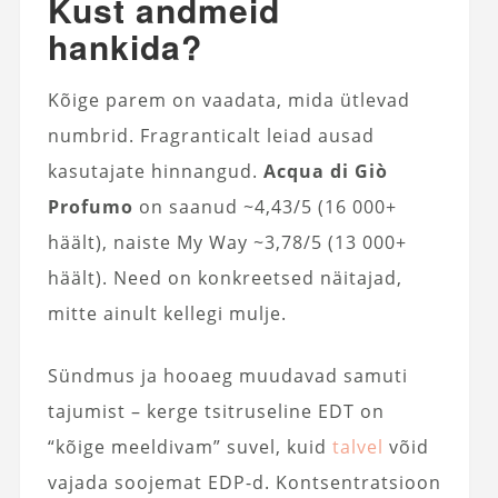
Kust andmeid
hankida?
Kõige parem on vaadata, mida ütlevad
numbrid. Fragranticalt leiad ausad
kasutajate hinnangud.
Acqua di Giò
Profumo
on saanud ~4,43/5 (16 000+
häält), naiste My Way ~3,78/5 (13 000+
häält). Need on konkreetsed näitajad,
mitte ainult kellegi mulje.
Sündmus ja hooaeg muudavad samuti
tajumist – kerge tsitruseline EDT on
“kõige meeldivam” suvel, kuid
talvel
võid
vajada soojemat EDP-d. Kontsentratsioon