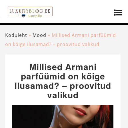
Koduleht
»
Mood
»
Millised Armani parfüümid
on kõige ilusamad? – proovitud valikud
Millised Armani
parfüümid on kõige
ilusamad? – proovitud
valikud