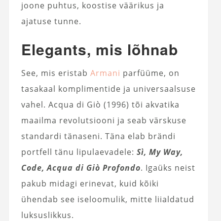
joone puhtus, koostise väärikus ja
ajatuse tunne.
Elegants, mis lõhnab
See, mis eristab
Armani
parfüüme, on
tasakaal komplimentide ja universaalsuse
vahel. Acqua di Giò (1996) tõi akvatika
maailma revolutsiooni ja seab värskuse
standardi tänaseni. Täna elab brändi
portfell tänu lipulaevadele:
Sì, My Way,
Code, Acqua di Giò Profondo
. Igaüks neist
pakub midagi erinevat, kuid kõiki
ühendab see iseloomulik, mitte liialdatud
luksuslikkus.