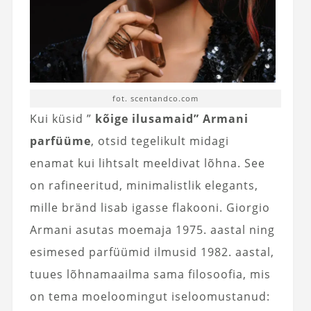
fot. scentandco.com
Kui küsid ”
kõige ilusamaid” Armani
parfüüme
, otsid tegelikult midagi
enamat kui lihtsalt meeldivat lõhna. See
on rafineeritud, minimalistlik elegants,
mille bränd lisab igasse flakooni. Giorgio
Armani asutas moemaja 1975. aastal ning
esimesed parfüümid ilmusid 1982. aastal,
tuues lõhnamaailma sama filosoofia, mis
on tema moeloomingut iseloomustanud: