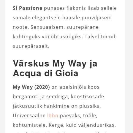
Sì Passione
punases flakonis lisab sellele
samale elegantsele baasile puuviljaseid
noote. Sensuaalsem, suurepärane
kohtinguks või õhtusöögiks. Talvel toimib
suurepäraselt.
Värskus My Way ja
Acqua di Gioia
My Way (2020)
on apelsiniõis koos
bergamoti ja seedriga, koostisosade
jätkusuutlik hankimine on plussiks.
Universaalne
lõhn
päevaks, tööle,
kohtumistele. Kerge, kuid väljendusrikas,