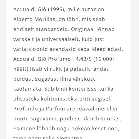
Acqua di Giò (1996), mille autor on
Alberto Morillas, on lõhn, mis seab
endiselt standardeid. Originaal lõhnab
värskelt ja universaalselt, kuid just
variatsioonid arendasid seda ideed edasi.
Acqua di Giò Profumo ~4,43/5 (16 000+
häält) lisab viirukit ja patšulit, andes
puidust sügavust ilma värskust
kaotamata. Sobib nii kontorisse kui ka
õhtusteks kohtumisteks, eriti sügisel.
Profondo ja Parfum arendavad merelisi
noote sügavama, puiduse akordi suunas.
Esimene lõhnab nagu ookean keset ööd,
teine nagu selle elegantne,