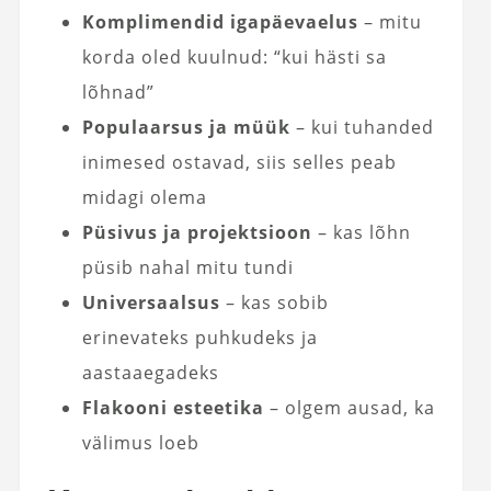
Komplimendid igapäevaelus
– mitu
korda oled kuulnud: “kui hästi sa
lõhnad”
Populaarsus ja müük
– kui tuhanded
inimesed ostavad, siis selles peab
midagi olema
Püsivus ja projektsioon
– kas lõhn
püsib nahal mitu tundi
Universaalsus
– kas sobib
erinevateks puhkudeks ja
aastaaegadeks
Flakooni esteetika
– olgem ausad, ka
välimus loeb