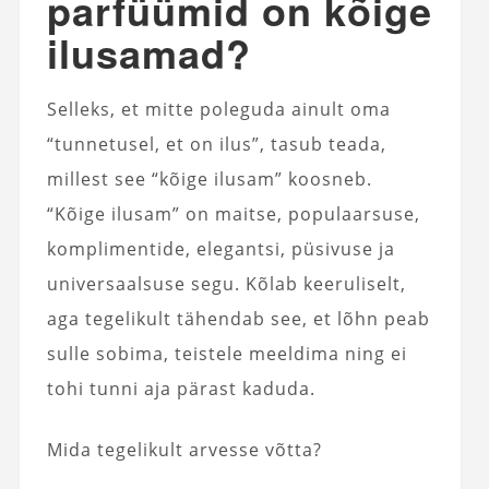
parfüümid on kõige
ilusamad?
Selleks, et mitte poleguda ainult oma
“tunnetusel, et on ilus”, tasub teada,
millest see “kõige ilusam” koosneb.
“Kõige ilusam” on maitse, populaarsuse,
komplimentide, elegantsi, püsivuse ja
universaalsuse segu. Kõlab keeruliselt,
aga tegelikult tähendab see, et lõhn peab
sulle sobima, teistele meeldima ning ei
tohi tunni aja pärast kaduda.
Mida tegelikult arvesse võtta?