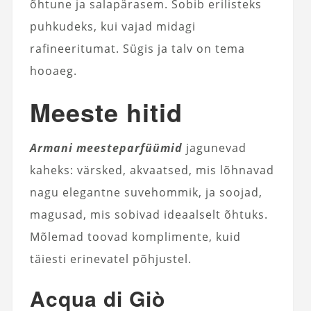
õhtune ja salapärasem. Sobib erilisteks
puhkudeks, kui vajad midagi
rafineeritumat. Sügis ja talv on tema
hooaeg.
Meeste hitid
Armani meesteparfüümid
jagunevad
kaheks: värsked, akvaatsed, mis lõhnavad
nagu elegantne suvehommik, ja soojad,
magusad, mis sobivad ideaalselt õhtuks.
Mõlemad toovad komplimente, kuid
täiesti erinevatel põhjustel.
Acqua di Giò