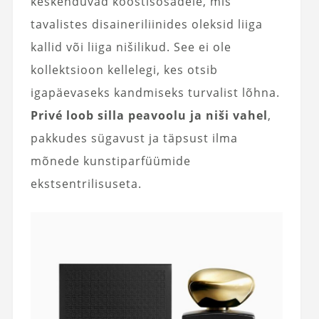
keskenduvad koostisosadele, mis
tavalistes disaineriliinides oleksid liiga
kallid või liiga nišilikud. See ei ole
kollektsioon kellelegi, kes otsib
igapäevaseks kandmiseks turvalist lõhna.
Privé loob silla peavoolu ja niši vahel
,
pakkudes sügavust ja täpsust ilma
mõnede kunstiparfüümide
ekstsentrilisuseta.