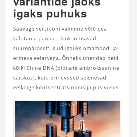
variantide jaoks
igaks puhuks
Sauvage versiooni valimine võib pea
valutama panna – kõik lõhnavad
suurepäraselt, kuid igaüks omamoodi ja
erineva eelarvega. Õnneks ühendab neid
kõiki ühine DNA (piprane ambroksaanine
värskus), kuid erinevused seisnevad
eelkõige kontsentratsioonis ja püsivuses.