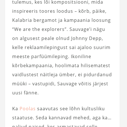
tulemus, kes lõi kompositsiooni, mida
inspireeris toores loodus – kõrb, päike,
Kalabria bergamot ja kampaania loosung
“We are the explorers”. Sauvage’i nägu
on algusest peale olnud Johnny Depp,
kelle reklaamilepingust sai ajaloo suurim
meeste parfüümileping. Ikoniline
kõrbekampaania, hoolimata hilisematest
vaidlustest näitleja ümber, ei pidurdanud
müüki – vastupidi, Sauvage võitis järjest
uusi fänne.
Ka
Poolas
saavutas see lõhn kultusliku
staatuse. Seda kannavad mehed, aga ka…
paljud naised, kes armastavad selle