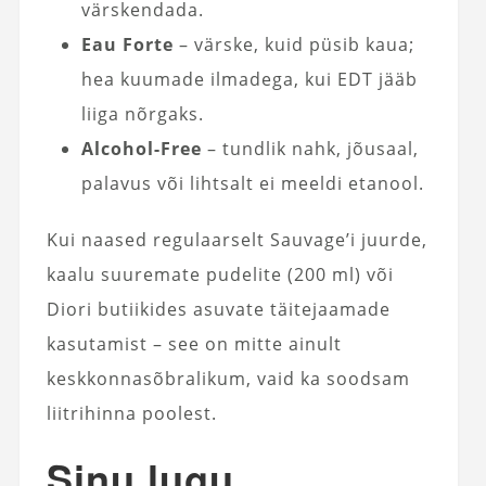
värskendada.
Eau Forte
– värske, kuid püsib kaua;
hea kuumade ilmadega, kui EDT jääb
liiga nõrgaks.
Alcohol-Free
– tundlik nahk, jõusaal,
palavus või lihtsalt ei meeldi etanool.
Kui naased regulaarselt Sauvage’i juurde,
kaalu suuremate pudelite (200 ml) või
Diori butiikides asuvate täitejaamade
kasutamist – see on mitte ainult
keskkonnasõbralikum, vaid ka soodsam
liitrihinna poolest.
Sinu lugu