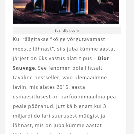
fot. dior.com
Kui räägitakse “kõige võrgutavamast
meeste lõhnast”, siis juba kümme aastat
järjest on üks vastus alati tipus –
Dior
Sauvage
. See fenomen pole lihtsalt
tavaline bestseller, vaid ülemaailmne
laviin, mis alates 2015. aasta
esmaesitlusest on parfüümimaailma pea
peale pööranud. Jutt käib enam kui 3
miljardi dollari suurusest müügist ja
lõhnast, mis on juba kümme aastat