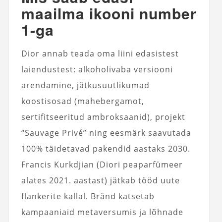
maailma ikooni number
1-ga
Dior annab teada oma liini edasistest
laiendustest: alkoholivaba versiooni
arendamine, jätkusuutlikumad
koostisosad (mahebergamot,
sertifitseeritud ambroksaanid), projekt
“Sauvage Privé” ning eesmärk saavutada
100% täidetavad pakendid aastaks 2030.
Francis Kurkdjian (Diori peaparfümeer
alates 2021. aastast) jätkab tööd uute
flankerite kallal. Bränd katsetab
kampaaniaid metaversumis ja lõhnade