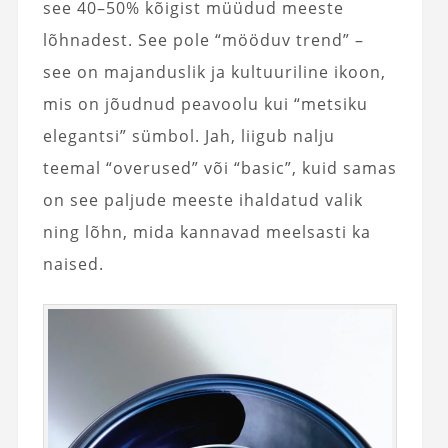
see 40–50% kõigist müüdud meeste
lõhnadest. See pole “mööduv trend” –
see on majanduslik ja kultuuriline ikoon,
mis on jõudnud peavoolu kui “metsiku
elegantsi” sümbol. Jah, liigub nalju
teemal “overused” või “basic”, kuid samas
on see paljude meeste ihaldatud valik
ning lõhn, mida kannavad meelsasti ka
naised.