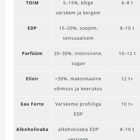
TOIM
5–15%, kõige
6–8 t
värskem ja kergem
EDP
15–20%, soojem,
8–10 t
sensuaalsem
Parfüüm
20–30%, intensiivne,
10–12 t
sügav
Elixir
>30%, maksimaalne
12 t+
võimsus ja keerukus
Eau Forte
Värskema profiiliga
10 t+
EDP
Alkoholivaba
alkoholivaba EDP
8–10 t
versioon