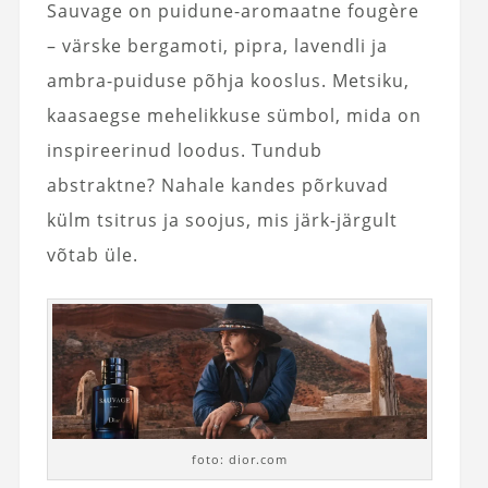
Sauvage on puidune-aromaatne fougère
– värske bergamoti, pipra, lavendli ja
ambra-puiduse põhja kooslus. Metsiku,
kaasaegse mehelikkuse sümbol, mida on
inspireerinud loodus. Tundub
abstraktne? Nahale kandes põrkuvad
külm tsitrus ja soojus, mis järk-järgult
võtab üle.
foto: dior.com