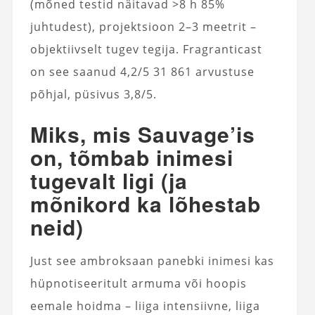
(mõned testid näitavad >8 h 85%
juhtudest), projektsioon 2–3 meetrit –
objektiivselt tugev tegija. Fragranticast
on see saanud 4,2/5 31 861 arvustuse
põhjal, püsivus 3,8/5.
Miks, mis Sauvage’is
on, tõmbab inimesi
tugevalt ligi (ja
mõnikord ka lõhestab
neid)
Just see ambroksaan panebki inimesi kas
hüpnotiseeritult armuma või hoopis
eemale hoidma – liiga intensiivne, liiga