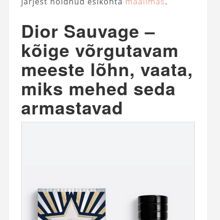
järjest hoidnud esikohta
maailmas
.
Dior Sauvage –
kõige võrgutavam
meeste lõhn, vaata,
miks mehed seda
armastavad