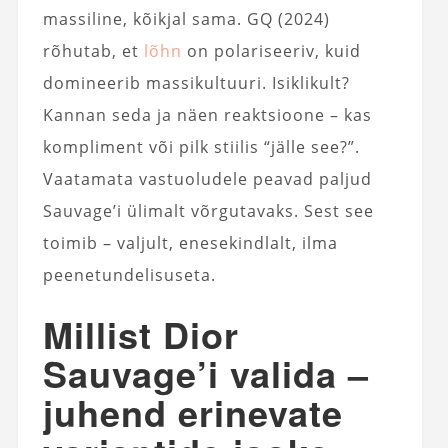
massiline, kõikjal sama. GQ (2024)
rõhutab, et
lõhn
on polariseeriv, kuid
domineerib massikultuuri. Isiklikult?
Kannan seda ja näen reaktsioone – kas
kompliment või pilk stiilis “jälle see?”.
Vaatamata vastuoludele peavad paljud
Sauvage’i ülimalt võrgutavaks. Sest see
toimib – valjult, enesekindlalt, ilma
peenetundelisuseta.
Millist Dior
Sauvage’i valida –
juhend erinevate