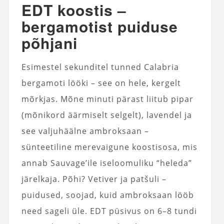
EDT koostis –
bergamotist puiduse
põhjani
Esimestel sekunditel tunned Calabria
bergamoti lööki – see on hele, kergelt
mõrkjas. Mõne minuti pärast liitub pipar
(mõnikord äärmiselt selgelt), lavendel ja
see valjuhäälne ambroksaan –
sünteetiline merevaigune koostisosa, mis
annab Sauvage’ile iseloomuliku “heleda”
järelkaja. Põhi? Vetiver ja patšuli –
puidused, soojad, kuid ambroksaan lööb
need sageli üle. EDT püsivus on 6–8 tundi