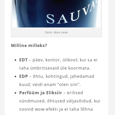
foto: dior.com
Milline milleks?
EDT
– päev, kontor, ülikool; kui sa ei
taha ümbritsevaid üle koormata.
EDP
– õhtu, kohtingud, jahedamad
kuud; veidi enam “olen siin”.
Parfüüm ja Eliksiir
– erilised
sündmused, õhtused väljasõidud, kui
soovid wow-efekti ja ei taha lõhna