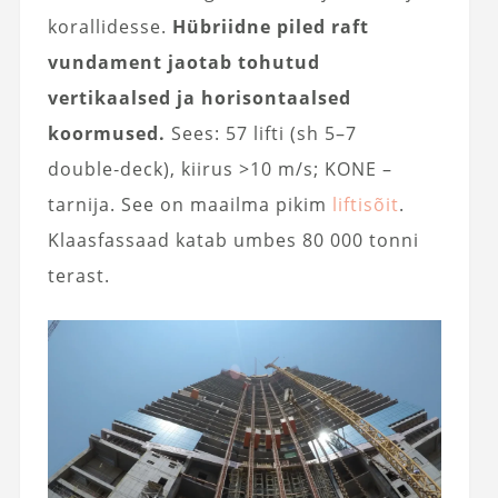
korallidesse.
Hübriidne piled raft
vundament jaotab tohutud
vertikaalsed ja horisontaalsed
koormused.
Sees: 57 lifti (sh 5–7
double‑deck), kiirus >10 m/s; KONE –
tarnija. See on maailma pikim
liftisõit
.
Klaasfassaad katab umbes 80 000 tonni
terast.