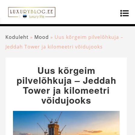
Koduleht
»
Mood
»
Uus kõrgeim pilvelõhkuja –
Jeddah Tower ja kilomeetri võidujooks
Uus kõrgeim
pilvelõhkuja – Jeddah
Tower ja kilomeetri
võidujooks