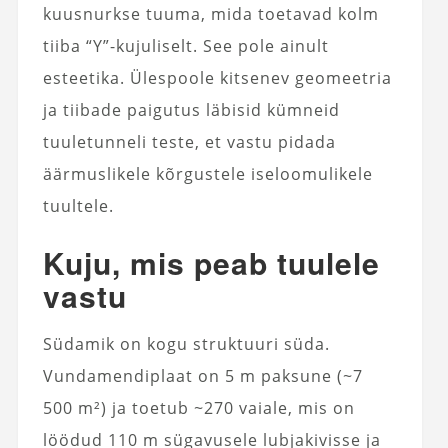
kuusnurkse tuuma, mida toetavad kolm
tiiba “Y”-kujuliselt. See pole ainult
esteetika. Ülespoole kitsenev geomeetria
ja tiibade paigutus läbisid kümneid
tuuletunneli teste, et vastu pidada
äärmuslikele kõrgustele iseloomulikele
tuultele.
Kuju, mis peab tuulele
vastu
Südamik on kogu struktuuri süda.
Vundamendiplaat on 5 m paksune (~7
500 m²) ja toetub ~270 vaiale, mis on
löödud 110 m sügavusele lubjakivisse ja