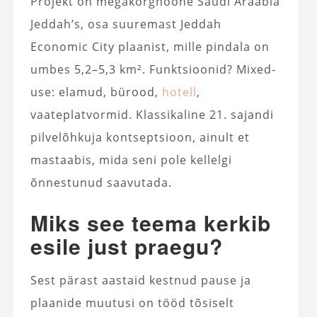
Projekt on megakõrghoone Saudi Araabia
Jeddah’s, osa suuremast Jeddah
Economic City plaanist, mille pindala on
umbes 5,2–5,3 km². Funktsioonid? Mixed-
use: elamud, bürood,
hotell
,
vaateplatvormid. Klassikaline 21. sajandi
pilvelõhkuja kontseptsioon, ainult et
mastaabis, mida seni pole kellelgi
õnnestunud saavutada.
Miks see teema kerkib
esile just praegu?
Sest pärast aastaid kestnud pause ja
plaanide muutusi on tööd tõsiselt