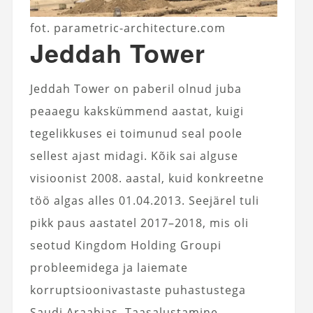
fot. parametric-architecture.com
Jeddah Tower
Jeddah Tower on paberil olnud juba
peaaegu kakskümmend aastat, kuigi
tegelikkuses ei toimunud seal poole
sellest ajast midagi. Kõik sai alguse
visioonist 2008. aastal, kuid konkreetne
töö algas alles 01.04.2013. Seejärel tuli
pikk paus aastatel 2017–2018, mis oli
seotud Kingdom Holding Groupi
probleemidega ja laiemate
korruptsioonivastaste puhastustega
Saudi Araabias. Taasalustamine