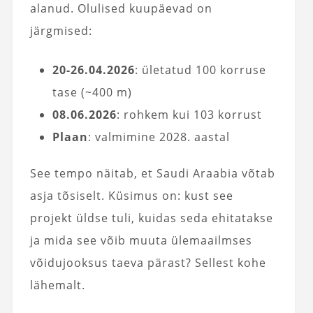
alanud. Olulised kuupäevad on
järgmised:
20-26.04.2026
: ületatud 100 korruse
tase (~400 m)
08.06.2026
: rohkem kui 103 korrust
Plaan
: valmimine 2028. aastal
See tempo näitab, et Saudi Araabia võtab
asja tõsiselt. Küsimus on: kust see
projekt üldse tuli, kuidas seda ehitatakse
ja mida see võib muuta ülemaailmses
võidujooksus taeva pärast? Sellest kohe
lähemalt.