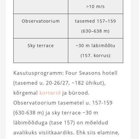
>10 m/s
Observatoorium
tasemed 157–159
(630–638 m)
Sky terrace
~30 m läbimõõtu
(157. korrus)
Kasutusprogramm: Four Seasons hotell
(tasemed u. 20-26/27, ~182 ühikut),
kõrgemal
korterid
ja bürood.
Observatoorium tasemetel u. 157-159
(630-638 m) ja sky terrace ~30 m
läbimõõduga (tase 157) on mõeldud
avalikuks visiitkaardiks. Ehk siis elamine,