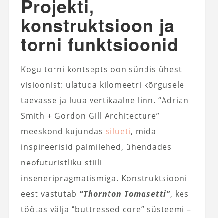
Projekti,
konstruktsioon ja
torni funktsioonid
Kogu torni kontseptsioon sündis ühest
visioonist: ulatuda kilomeetri kõrgusele
taevasse ja luua vertikaalne linn. “Adrian
Smith + Gordon Gill Architecture”
meeskond kujundas
silueti
, mida
inspireerisid palmilehed, ühendades
neofuturistliku stiili
inseneripragmatismiga. Konstruktsiooni
eest vastutab
“Thornton Tomasetti”
, kes
töötas välja “buttressed core” süsteemi –