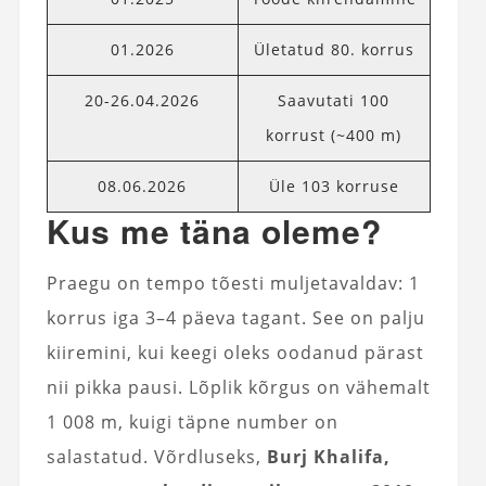
01.2026
Ületatud 80. korrus
20-26.04.2026
Saavutati 100
korrust (~400 m)
08.06.2026
Üle 103 korruse
Kus me täna oleme?
Praegu on tempo tõesti muljetavaldav: 1
korrus iga 3–4 päeva tagant. See on palju
kiiremini, kui keegi oleks oodanud pärast
nii pikka pausi. Lõplik kõrgus on vähemalt
1 008 m, kuigi täpne number on
salastatud. Võrdluseks,
Burj Khalifa,