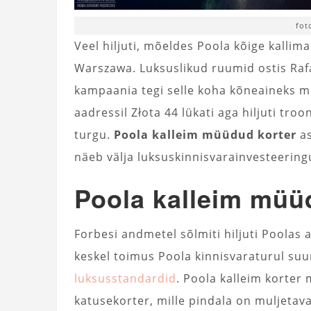
fot
Veel hiljuti, mõeldes Poola kõige kallima
Warszawa. Luksuslikud ruumid ostis Rafał
kampaania tegi selle koha kõneaineks mi
aadressil Złota 44 lükati aga hiljuti tro
turgu.
Poola kalleim müüdud korter
as
näeb välja luksuskinnisvarainvesteering
Poola kalleim müü
Forbesi andmetel sõlmiti hiljuti Poolas 
keskel toimus Poola kinnisvaraturul suu
luksusstandardid
. Poola kalleim korter
katusekorter, mille pindala on muljetav