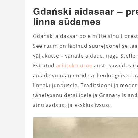
Gdański aidasaar – pre
linna südames
Gdański aidasaar pole mitte ainult prest
See ruum on läbinud suurejoonelise taase
väljakutse – vanade aidade, nagu Steffe
Esitatud
arhitektuurne
austusavaldus Gda
aidade vundamentide arheoloogilised av
linnakujundusele. Traditsiooni ja mod
tähelepanu detailidele ja Granary Islan
ainulaadsust ja eksklusiivsust.