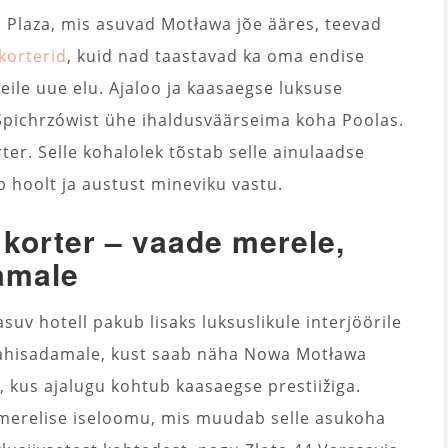
o Plaza, mis asuvad Motława jõe ääres, teevad
korterid
, kuid nad taastavad ka oma endise
neile uue elu. Ajaloo ja kaasaegse luksuse
pichrzówist ühe ihaldusväärseima koha Poolas.
er. Selle kohalolek tõstab selle ainulaadse
ab hoolt ja austust mineviku vastu.
korter – vaade merele,
damale
uv hotell pakub lisaks luksuslikule interjöörile
 jahisadamale, kust saab näha Nowa Motława
, kus ajalugu kohtub kaasaegse prestiižiga.
 merelise iseloomu, mis muudab selle asukoha