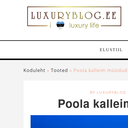
ELUSTIIL
Koduleht
»
Tooted
»
Poola kalleim müüdud
BY LUXURYBLOG
Poola kalle