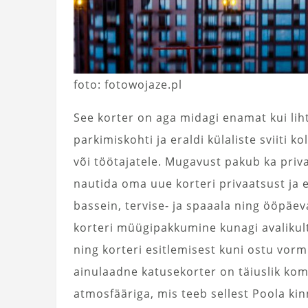
foto: fotowojaze.pl
See korter on aga midagi enamat kui liht
parkimiskohti ja eraldi külaliste sviiti k
või töötajatele. Mugavust pakub ka privaa
nautida oma uue korteri privaatsust ja 
bassein, tervise- ja spaaala ning ööpäev
korteri müügipakkumine kunagi avalikult
ning korteri esitlemisest kuni ostu vor
ainulaadne katusekorter on täiuslik ko
atmosfääriga, mis teeb sellest Poola kinn