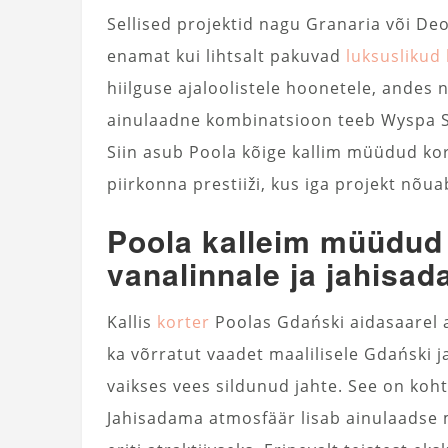
Sellised projektid nagu Granaria või De
enamat kui lihtsalt pakuvad
luksuslikud 
hiilguse ajaloolistele hoonetele, andes 
ainulaadne kombinatsioon teeb Wyspa S
Siin asub Poola kõige kallim müüdud kort
piirkonna prestiiži, kus iga projekt nõu
Poola kalleim müüdud 
vanalinnale ja jahisa
Kallis
korter
Poolas Gdański aidasaarel as
ka võrratut vaadet maalilisele Gdański
vaikses vees sildunud jahte. See on koht
Jahisadama atmosfäär lisab ainulaadse