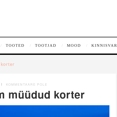
TOOTED
TOOTJAD
MOOD
KINNISVA
 korter
KOMMENTAARE POLE
im müüdud korter