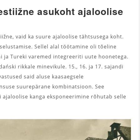
stiižne asukoht ajaloolise
iižne, vaid ka suure ajaloolise tähtsusega koht.
lustamise. Sellel alal töötamine oli tõeline
ni ja Tureki varemed integreeriti uute hoonetega.
ński rikkale minevikule. 15., 16. ja 17. sajandi
astused said aluse kaasaegsele
ernsuse suurepärane kombinatsioon. See
di ajaloolise kanga eksponeerimine rõhutab selle