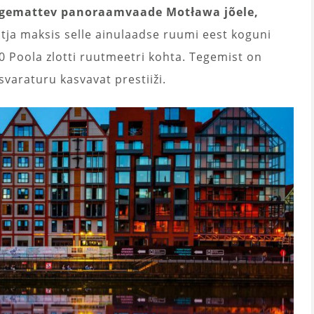
ingemattev panoraamvaade Motława jõele,
tja maksis selle ainulaadse ruumi eest koguni
00 Poola zlotti ruutmeetri kohta. Tegemist on
svaraturu kasvavat prestiiži.