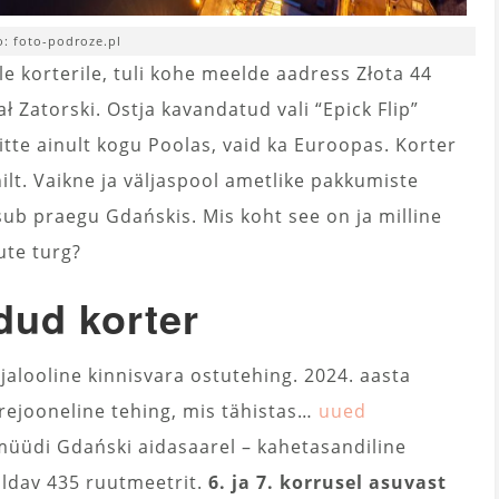
o: foto-podroze.pl
le korterile, tuli kohe meelde aadress Złota 44
 Zatorski. Ostja kavandatud vali “Epick Flip”
tte ainult kogu Poolas, vaid ka Euroopas. Korter
onilt. Vaikne ja väljaspool ametlike pakkumiste
ub praegu Gdańskis. Mis koht see on ja milline
ute turg?
dud korter
ajalooline kinnisvara ostutehing. 2024. aasta
rejooneline tehing, mis tähistas…
uued
 müüdi Gdański aidasaarel – kahetasandiline
aldav 435 ruutmeetrit.
6. ja 7. korrusel asuvast