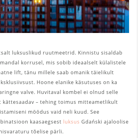
salt luksuslikud ruutmeetrid. Kinnistu sisaldab
olmandal korrusel, mis sobib ideaalselt külalistele
tne lift, tänu millele saab omanik täielikult
eksklusiivsust. Hoone elanike käsutuses on ka
aringne valve. Huvitaval kombel ei olnud selle
 kättesaadav – tehing toimus mitteametlikult
mistamiseni möödus vaid neli kuud. See
mbinatsioon kaasaegsest
luksus
Gdański ajaloolise
isvaraturu tõelise pärli.