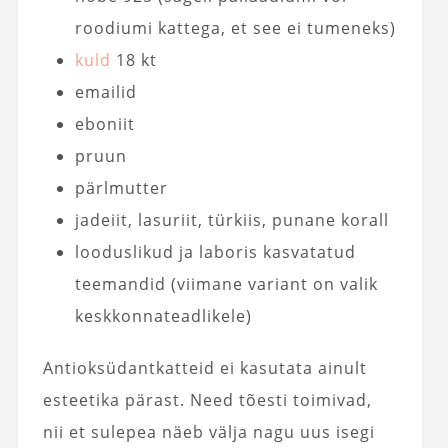
roodiumi kattega, et see ei tumeneks)
kuld
18 kt
emailid
eboniit
pruun
pärlmutter
jadeiit, lasuriit, türkiis, punane korall
looduslikud ja laboris kasvatatud
teemandid (viimane variant on valik
keskkonnateadlikele)
Antioksüdantkatteid ei kasutata ainult
esteetika pärast. Need tõesti toimivad,
nii et sulepea näeb välja nagu uus isegi