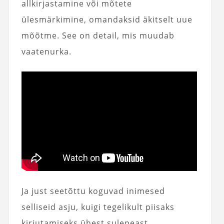
allkirjastamine või mõtete
ülesmärkimine, omandaksid äkitselt uue
mõõtme. See on detail, mis muudab
vaatenurka.
Ja just seetõttu koguvad inimesed
selliseid asju, kuigi tegelikult piisaks
kirjutamiseks ühest sulepeast.