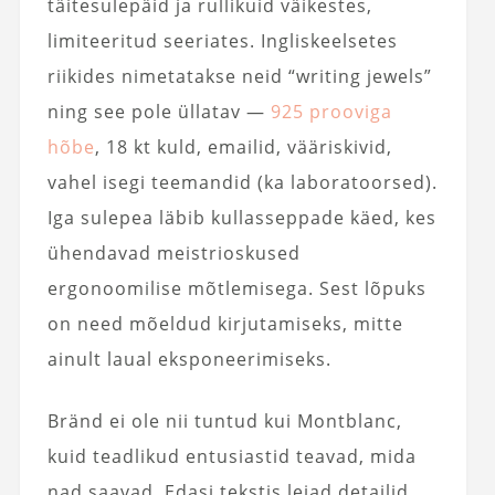
täitesulepäid ja rullikuid väikestes,
limiteeritud seeriates. Ingliskeelsetes
riikides nimetatakse neid “writing jewels”
ning see pole üllatav —
925 prooviga
hõbe
, 18 kt kuld, emailid, vääriskivid,
vahel isegi teemandid (ka laboratoorsed).
Iga sulepea läbib kullasseppade käed, kes
ühendavad meistrioskused
ergonoomilise mõtlemisega. Sest lõpuks
on need mõeldud kirjutamiseks, mitte
ainult laual eksponeerimiseks.
Bränd ei ole nii tuntud kui Montblanc,
kuid teadlikud entusiastid teavad, mida
nad saavad. Edasi tekstis leiad detailid