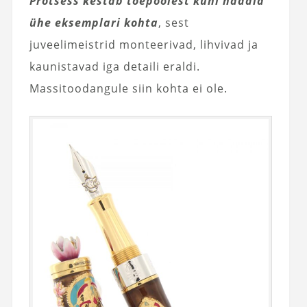
Protsess kestab tõepoolest kuni nädala
ühe eksemplari kohta
, sest
juveelimeistrid monteerivad, lihvivad ja
kaunistavad iga detaili eraldi.
Massitoodangule siin kohta ei ole.