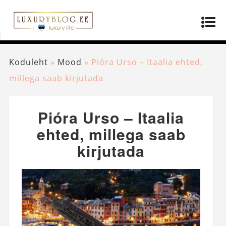
Koduleht
»
Mood
»
Pióra Urso – Itaalia ehted,
millega saab kirjutada
Pióra Urso – Itaalia
ehted, millega saab
kirjutada