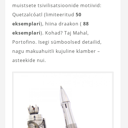
muistsete tsivilisatsioonide motiivid:
Quetzalcóatl (limiteeritud
50
eksemplari
), hiina draakon (
88
eksemplari
). Kohad? Taj Mahal,
Portofino. Isegi sümboolsed detailid,
nagu makuahuitli kujuline klamber –
asteekide nui.