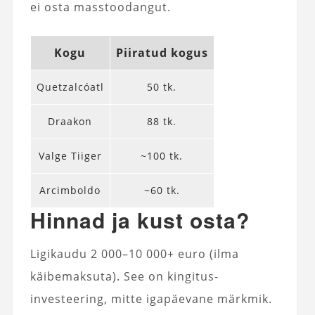
ei osta masstoodangut.
Kogu
Piiratud kogus
Quetzalcóatl
50 tk.
Draakon
88 tk.
Valge Tiiger
~100 tk.
Arcimboldo
~60 tk.
Hinnad ja kust osta?
Ligikaudu 2 000–10 000+ euro (ilma
käibemaksuta). See on kingitus-
investeering, mitte igapäevane märkmik.