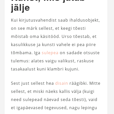
jälje
Kui kirjutusvahendist saab ihaldusobjekt,
on see märk sellest, et keegi tõesti
mõistab oma käsitööd. Urso tõestab, et
kasulikkuse ja kunsti vahele ei pea piire
tõmbama. Iga
sulepea
on sadade otsuste
tulemus: alates vaigu valikust, raskuse
tasakaalust kuni klambri kujuni.
Sest just sellest hea
disain
räägibki. Mitte
sellest, et miski näeks kallis välja (kuigi
need sulepead näevad seda tõesti), vaid
et igapäevased tegevused, nagu lepingu