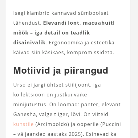
Isegi klambrid kannavad sümboolset
tähendust.
Elevandi lont, macuahuitl
mõõk – iga detail on teadlik
disainivalik
. Ergonoomika ja esteetika
käivad siin käsikäes, kompromissideta.
Motiivid ja piirangud
Urso ei järgi ühtset stiilijoont, iga
kollektsioon on justkui väike
minijutustus. On loomad: panter, elevant
Ganesha, valge tiiger, lõvi. On viiteid
kunstile
(Arcimboldo) ja ooperile (Puccini
– väljaanded aastaks 2025). Esinevad ka