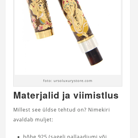
foto: ursoluxurystore.com
Materjalid ja viimistlus
Millest see üldse tehtud on? Nimekiri
avaldab muljet:
hõbe 925 (sageli pallaadiumi või