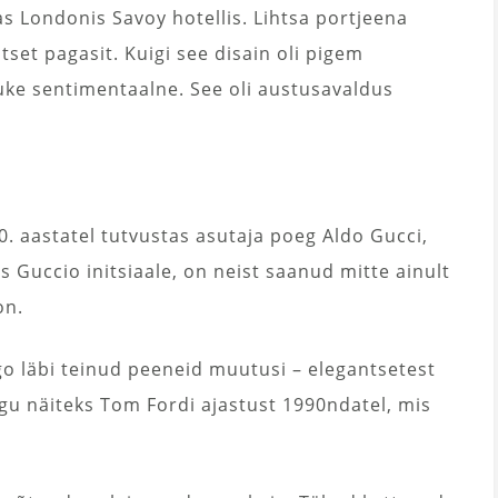
s Londonis Savoy hotellis. Lihtsa portjeena
tset pagasit. Kuigi see disain oli pigem
tuke sentimentaalne. See oli austusavaldus
0. aastatel tutvustas asutaja poeg Aldo Gucci,
 Guccio initsiaale, on neist saanud mitte ainult
on.
go läbi teinud peeneid muutusi – elegantsetest
agu näiteks Tom Fordi ajastust 1990ndatel, mis