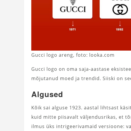
Gucci logo areng, foto: looka.com
Gucci logo on oma saja-aastase eksiste
mõjutanud moed ja trendid. Siiski on se
Algused
Kõik sai alguse 1923. aastal lihtsast käsi
kuid mitte piisavalt väljendusrikas, et
ilmus üks intrigeerivamaid versioone: va