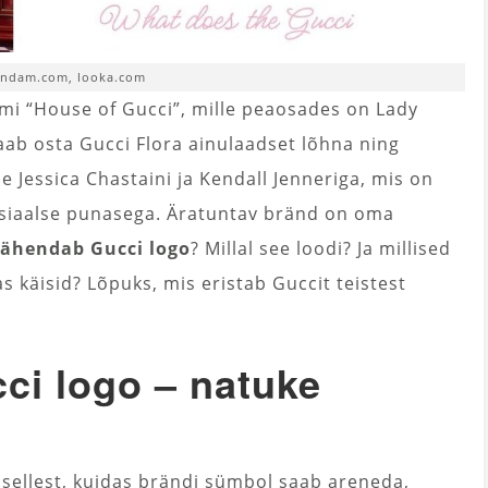
endam.com, looka.com
mi “House of Gucci”, mille peaosades on Lady
ab osta Gucci Flora ainulaadset lõhna ning
 Jessica Chastaini ja Kendall Jenneriga, mis on
ntsiaalse punasega. Äratuntav bränd on oma
tähendab Gucci logo
? Millal see loodi? Ja millised
s käisid? Lõpuks, mis eristab Guccit teistest
ci logo – natuke
sellest, kuidas brändi sümbol saab areneda,