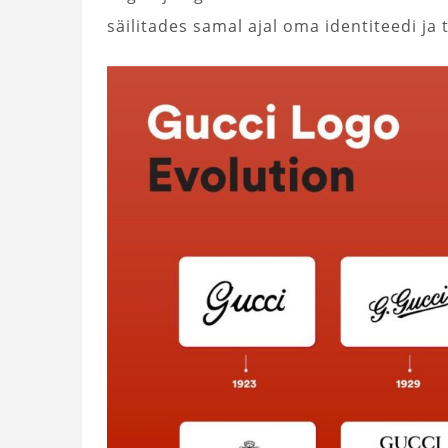
säilitades samal ajal oma identiteedi ja 