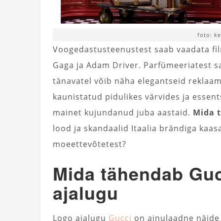
foto: k
Voogedastusteenustest saab vaadata fil
Gaga ja Adam Driver. Parfümeeriatest sa
tänavatel võib näha elegantseid reklaame
kaunistatud pidulikes värvides ja esse
mainet kujundanud juba aastaid.
Mida 
lood ja skandaalid Itaalia brändiga kaasa
moeettevõtetest?
Mida tähendab Guc
ajalugu
Logo ajalugu
Gucci
on ainulaadne näide 