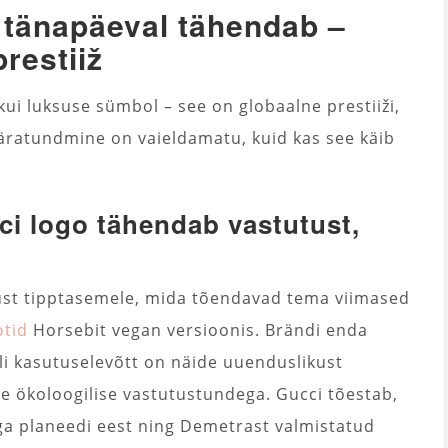
 tänapäeval tähendab –
restiiž
ui luksuse sümbol – see on globaalne prestiiži,
 äratundmine on vaieldamatu, kuid kas see käib
ci logo tähendab vastutust,
st tipptasemele, mida tõendavad tema viimased
otid
Horsebit vegan versioonis. Brändi enda
li kasutuselevõtt on näide uuenduslikust
 ökoloogilise vastutustundega. Gucci tõestab,
ega planeedi eest ning Demetrast valmistatud