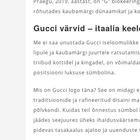
Praegu, 2019. aastast, on “G” blokeeri
rõhutades kaubamärgi dünaamikat ja k
Gucci värvid – itaalia kee
Me ei saa unustada Gucci iseloomulikke v
lipule ja kaubamärgi juurtele ratsutamis
triibud kottidel ja kingadel, on võimal
positsiooni luksuse sümbolina.
Mis on Gucci logo täna? See on midagi e
traditsioonide ja rafineeritud disaini m
põlvkondi. Kuidas teil õnnestus sümbo
jäädes seejuures üheks ihaldusväärsem
pidevas tasakaalus ajaloo ja uuenduste v