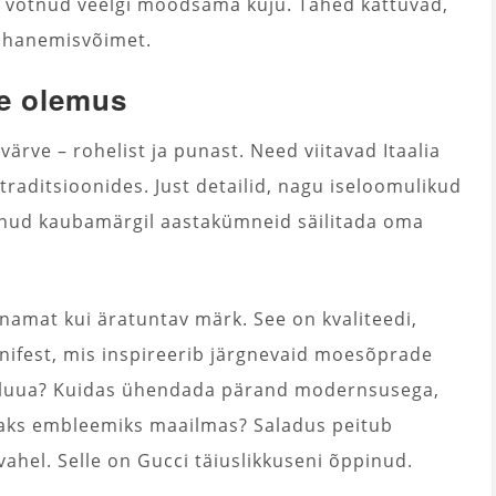
ng võtnud veelgi moodsama kuju. Tähed kattuvad,
ohanemisvõimet.
le olemus
ärve – rohelist ja punast. Need viitavad Itaalia
traditsioonides. Just detailid, nagu iseloomulikud
danud kaubamärgil aastakümneid säilitada oma
namat kui äratuntav märk. See on kvaliteedi,
anifest, mis inspireerib järgnevaid moesõprade
l luua? Kuidas ühendada pärand modernsusega,
aks embleemiks maailmas? Saladus peitub
ahel. Selle on Gucci täiuslikkuseni õppinud.