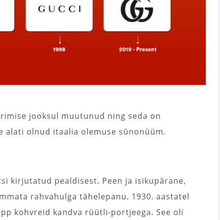
erimise jooksul muutunud ning seda on
e alati olnud itaalia olemuse sünonüüm.
tsi kirjutatud pealdisest. Peen ja isikupärane,
 tõmmata rahvahulga tähelepanu. 1930. aastatel
pp kohvreid kandva rüütli-portjeega. See oli