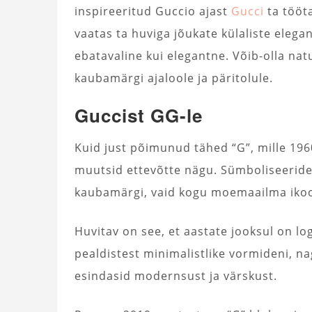
inspireeritud Guccio ajast
Gucci
ta tööta
vaatas ta huviga jõukate külaliste elegan
ebatavaline kui elegantne. Võib-olla na
kaubamärgi ajaloole ja päritolule.
Guccist GG-le
Kuid just põimunud tähed “G”, mille 196
muutsid ettevõtte nägu. Sümboliseerides
kaubamärgi, vaid kogu moemaailma iko
Huvitav on see, et aastate jooksul on lo
pealdistest minimalistlike vormideni, n
esindasid modernsust ja värskust.