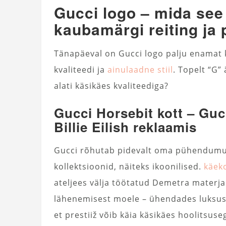
Gucci logo – mida see
kaubamärgi reiting ja p
Tänapäeval on Gucci logo palju enamat k
kvaliteedi ja
ainulaadne stiil
. Topelt “G”
alati käsikäes kvaliteediga?
Gucci Horsebit kott – Guc
Billie Eilish reklaamis
Gucci rõhutab pidevalt oma pühendumu
kollektsioonid, näiteks ikoonilised.
käek
ateljees välja töötatud Demetra materja
lähenemisest moele – ühendades luksuse
et prestiiž võib käia käsikäes hoolitsus