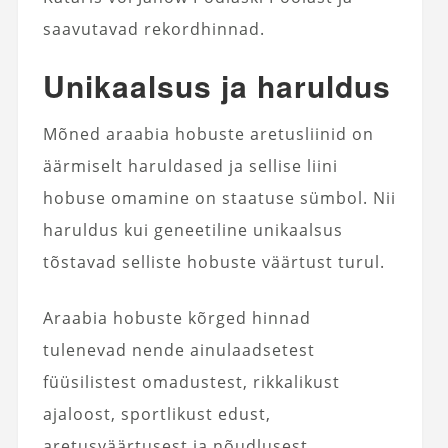
saavutavad rekordhinnad.
Unikaalsus ja haruldus
Mõned araabia hobuste aretusliinid on
äärmiselt haruldased ja sellise liini
hobuse omamine on staatuse sümbol. Nii
haruldus kui geneetiline unikaalsus
tõstavad selliste hobuste väärtust turul.
Araabia hobuste kõrged hinnad
tulenevad nende ainulaadsetest
füüsilistest omadustest, rikkalikust
ajaloost, sportlikust edust,
aretusväärtusest ja nõudlusest