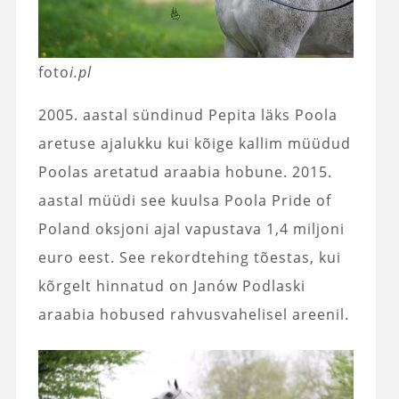
foto
i.pl
2005. aastal sündinud Pepita läks Poola
aretuse ajalukku kui kõige kallim müüdud
Poolas aretatud araabia hobune. 2015.
aastal müüdi see kuulsa Poola Pride of
Poland oksjoni ajal vapustava 1,4 miljoni
euro eest. See rekordtehing tõestas, kui
kõrgelt hinnatud on Janów Podlaski
araabia hobused rahvusvahelisel areenil.