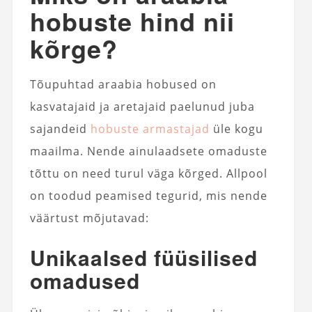
hobuste hind nii
kõrge?
Tõupuhtad araabia hobused on
kasvatajaid ja aretajaid paelunud juba
sajandeid
hobuste armastajad
üle kogu
maailma. Nende ainulaadsete omaduste
tõttu on need turul väga kõrged. Allpool
on toodud peamised tegurid, mis nende
väärtust mõjutavad:
Unikaalsed füüsilised
omadused