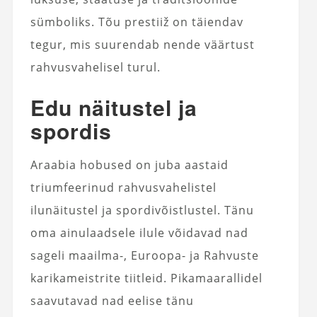
sümboliks. Tõu prestiiž on täiendav
tegur, mis suurendab nende väärtust
rahvusvahelisel turul.
Edu näitustel ja
spordis
Araabia hobused on juba aastaid
triumfeerinud rahvusvahelistel
ilunäitustel ja spordivõistlustel. Tänu
oma ainulaadsele ilule võidavad nad
sageli maailma-, Euroopa- ja Rahvuste
karikameistrite tiitleid. Pikamaarallidel
saavutavad nad eelise tänu