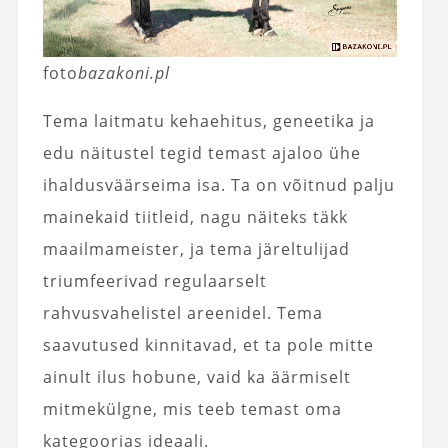
foto
bazakoni.pl
Tema laitmatu kehaehitus, geneetika ja
edu näitustel tegid temast ajaloo ühe
ihaldusväärseima isa. Ta on võitnud palju
mainekaid tiitleid, nagu näiteks täkk
maailmameister, ja tema järeltulijad
triumfeerivad regulaarselt
rahvusvahelistel areenidel. Tema
saavutused kinnitavad, et ta pole mitte
ainult ilus hobune, vaid ka äärmiselt
mitmekülgne, mis teeb temast oma
kategoorias ideaali.