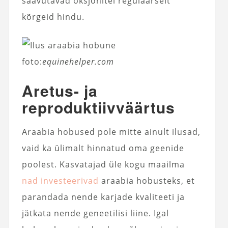
saavutavad oksjonitel regulaarselt
kõrgeid hindu.
foto:
equinehelper.com
Aretus- ja
reproduktiivväärtus
Araabia hobused pole mitte ainult ilusad,
vaid ka ülimalt hinnatud oma geenide
poolest. Kasvatajad üle kogu maailma
nad investeerivad
araabia hobusteks, et
parandada nende karjade kvaliteeti ja
jätkata nende geneetilisi liine. Igal