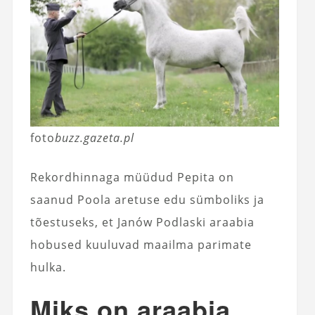
foto
buzz.gazeta.pl
Rekordhinnaga müüdud Pepita on
saanud Poola aretuse edu sümboliks ja
tõestuseks, et Janów Podlaski araabia
hobused kuuluvad maailma parimate
hulka.
Miks on araabia