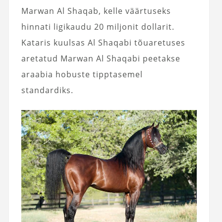
Marwan Al Shaqab, kelle väärtuseks
hinnati ligikaudu 20 miljonit dollarit.
Kataris kuulsas Al Shaqabi tõuaretuses
aretatud Marwan Al Shaqabi peetakse
araabia hobuste tipptasemel
standardiks.