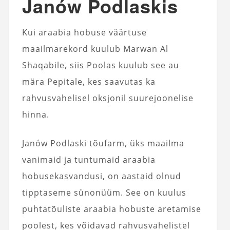
Janów Podlaskis
Kui araabia hobuse väärtuse
maailmarekord kuulub Marwan Al
Shaqabile, siis Poolas kuulub see au
mära Pepitale, kes saavutas ka
rahvusvahelisel oksjonil suurejoonelise
hinna.
Janów Podlaski tõufarm, üks maailma
vanimaid ja tuntumaid araabia
hobusekasvandusi, on aastaid olnud
tipptaseme sünonüüm. See on kuulus
puhtatõuliste araabia hobuste aretamise
poolest, kes võidavad rahvusvahelistel