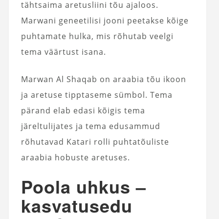
tähtsaima aretusliini tõu ajaloos.
Marwani geneetilisi jooni peetakse kõige
puhtamate hulka, mis rõhutab veelgi
tema väärtust isana.
Marwan Al Shaqab on araabia tõu ikoon
ja aretuse tipptaseme sümbol. Tema
pärand elab edasi kõigis tema
järeltulijates ja tema edusammud
rõhutavad Katari rolli puhtatõuliste
araabia hobuste aretuses.
Poola uhkus –
kasvatusedu