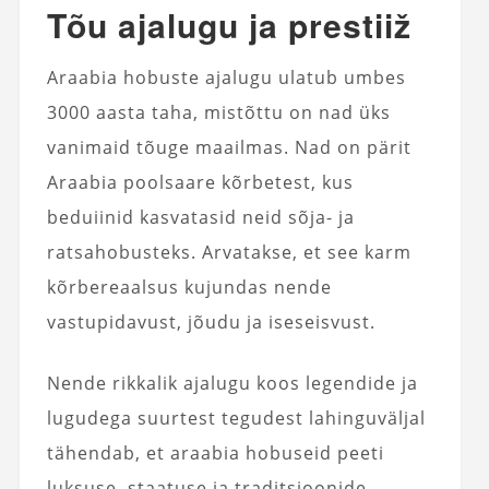
Tõu ajalugu ja prestiiž
Araabia hobuste ajalugu ulatub umbes
3000 aasta taha, mistõttu on nad üks
vanimaid tõuge maailmas. Nad on pärit
Araabia poolsaare kõrbetest, kus
beduiinid kasvatasid neid sõja- ja
ratsahobusteks. Arvatakse, et see karm
kõrbereaalsus kujundas nende
vastupidavust, jõudu ja iseseisvust.
Nende rikkalik ajalugu koos legendide ja
lugudega suurtest tegudest lahinguväljal
tähendab, et araabia hobuseid peeti
luksuse, staatuse ja traditsioonide