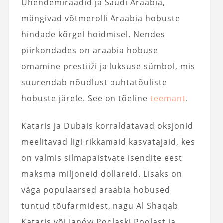
Ühendemiraadid ja Saudi Araabia,
mängivad võtmerolli Araabia hobuste
hindade kõrgel hoidmisel. Nendes
piirkondades on araabia hobuse
omamine prestiiži ja luksuse sümbol, mis
suurendab nõudlust puhtatõuliste
hobuste järele. See on tõeline
teemant
.
Kataris ja Dubais korraldatavad oksjonid
meelitavad ligi rikkamaid kasvatajaid, kes
on valmis silmapaistvate isendite eest
maksma miljoneid dollareid. Lisaks on
väga populaarsed araabia hobused
tuntud tõufarmidest, nagu Al Shaqab
Kataris või Janów Podlaski Poolast ja