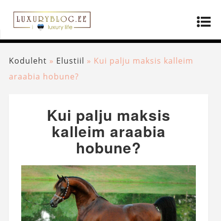
Koduleht
»
Elustiil
»
Kui palju maksis kalleim
araabia hobune?
Kui palju maksis
kalleim araabia
hobune?