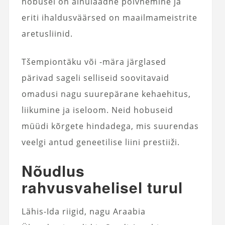
hobusel on ainulaadne põlvnemine ja
eriti ihaldusväärsed on maailmameistrite
aretusliinid.
Tšempiontäku või -mära järglased
pärivad sageli selliseid soovitavaid
omadusi nagu suurepärane kehaehitus,
liikumine ja iseloom. Neid hobuseid
müüdi kõrgete hindadega, mis suurendas
veelgi antud geneetilise liini prestiiži.
Nõudlus
rahvusvahelisel turul
Lähis-Ida riigid, nagu Araabia