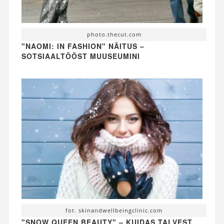
photo.thecut.com
"NAOMI: IN FASHION" NÄITUS –
SOTSIAALTÖÖST MUUSEUMINI
fot. skinandwellbeingclinic.com
"SNOW QUEEN BEAUTY" – KUIDAS TALVEST