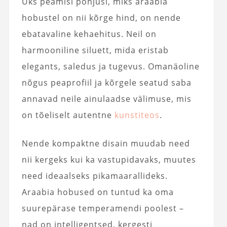
Üks peamisi põhjusi, miks araabia
hobustel on nii kõrge hind, on nende
ebatavaline kehaehitus. Neil on
harmooniline siluett, mida eristab
elegants, saledus ja tugevus. Omanäoline
nõgus peaprofiil ja kõrgele seatud saba
annavad neile ainulaadse välimuse, mis
on tõeliselt autentne
kunstiteos
.
Nende kompaktne disain muudab need
nii kergeks kui ka vastupidavaks, muutes
need ideaalseks pikamaarallideks.
Araabia hobused on tuntud ka oma
suurepärase temperamendi poolest –
nad on intelligentsed, kergesti