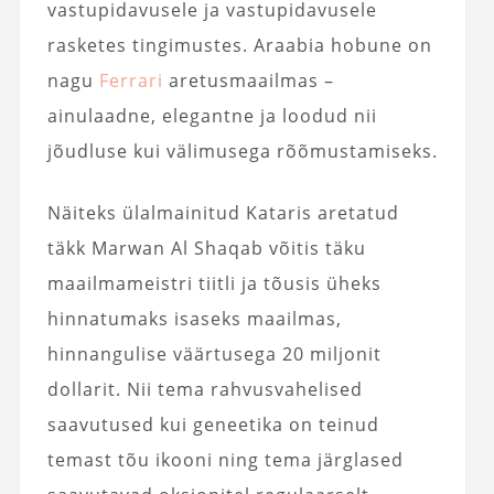
vastupidavusele ja vastupidavusele
rasketes tingimustes. Araabia hobune on
nagu
Ferrari
aretusmaailmas –
ainulaadne, elegantne ja loodud nii
jõudluse kui välimusega rõõmustamiseks.
Näiteks ülalmainitud Kataris aretatud
täkk Marwan Al Shaqab võitis täku
maailmameistri tiitli ja tõusis üheks
hinnatumaks isaseks maailmas,
hinnangulise väärtusega 20 miljonit
dollarit. Nii tema rahvusvahelised
saavutused kui geneetika on teinud
temast tõu ikooni ning tema järglased