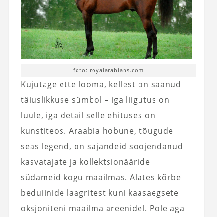
foto: royalarabians.com
Kujutage ette looma, kellest on saanud
täiuslikkuse sümbol – iga liigutus on
luule, iga detail selle ehituses on
kunstiteos. Araabia hobune, tõugude
seas legend, on sajandeid soojendanud
kasvatajate ja kollektsionääride
südameid kogu maailmas. Alates kõrbe
beduiinide laagritest kuni kaasaegsete
oksjoniteni maailma areenidel. Pole aga