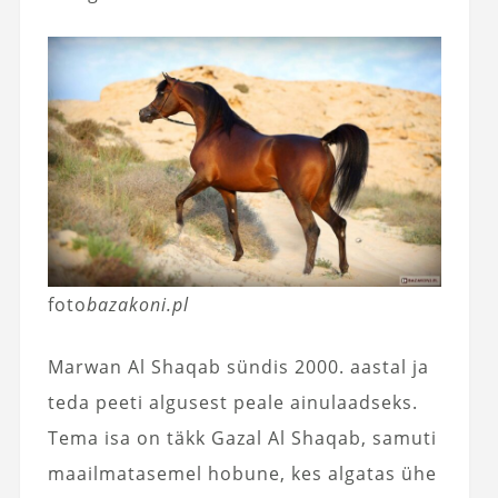
foto
bazakoni.pl
Marwan Al Shaqab sündis 2000. aastal ja
teda peeti algusest peale ainulaadseks.
Tema isa on täkk Gazal Al Shaqab, samuti
maailmatasemel hobune, kes algatas ühe