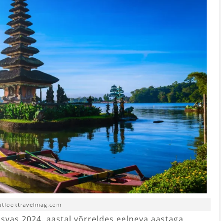
outlooktravelmag.com
asvas 2024. aastal võrreldes eelneva aastaga