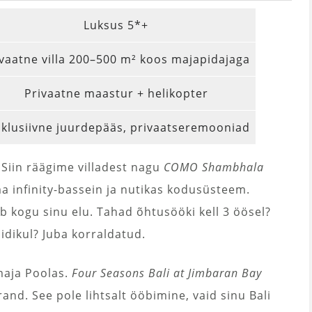
Luksus 5*+
ivaatne villa 200–500 m² koos majapidajaga
Privaatne maastur + helikopter
sklusiivne juurdepääs, privaatseremooniad
iin räägime villadest nagu
COMO Shambhala
oma infinity-bassein ja nutikas kodusüsteem.
ab kogu sinu elu. Tahad õhtusööki kell 3 öösel?
dikul? Juba korraldatud.
maja Poolas.
Four Seasons Bali at Jimbaran Bay
rand. See pole lihtsalt ööbimine, vaid sinu Bali