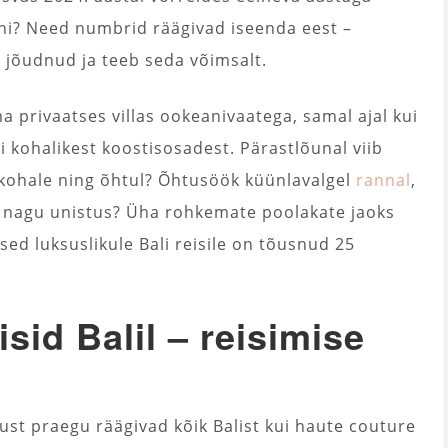
jani? Need numbrid räägivad iseenda eest –
i jõudnud ja teeb seda võimsalt.
ma privaatses villas ookeanivaatega, samal ajal kui
 kohalikest koostisosadest. Pärastlõunal viib
de kohale ning õhtul? Õhtusöök küünlavalgel
rannal
,
b nagu unistus? Üha rohkemate poolakate jaoks
ed luksuslikule Bali reisile on tõusnud 25
sid Balil – reisimise
ust praegu räägivad kõik Balist kui haute couture