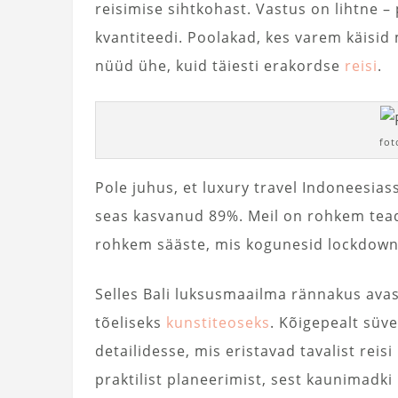
reisimise sihtkohast. Vastus on lihtne 
kvantiteedi. Poolakad, kes varem käisid 
nüüd ühe, kuid täiesti erakordse
reisi
.
fot
Pole juhus, et luxury travel Indoneesia
seas kasvanud 89%. Meil on rohkem tead
rohkem sääste, mis kogunesid lockdown’i
Selles Bali luksusmaailma rännakus ava
tõeliseks
kunstiteoseks
. Kõigepealt sü
detailidesse, mis eristavad tavalist re
praktilist planeerimist, sest kaunimadk