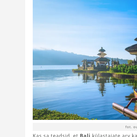
fot. 
Kas sa teadsid, et
Bali
külastajate arv k