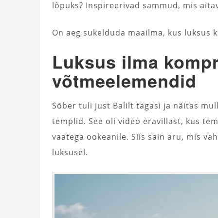
lõpuks? Inspireerivad sammud, mis aita
On aeg sukelduda maailma, kus luksus k
Luksus ilma kompro
võtmeelemendid
Sõber tuli just Balilt tagasi ja näitas m
templid. See oli video eravillast, kus 
vaatega ookeanile. Siis sain aru, mis vah
luksusel.