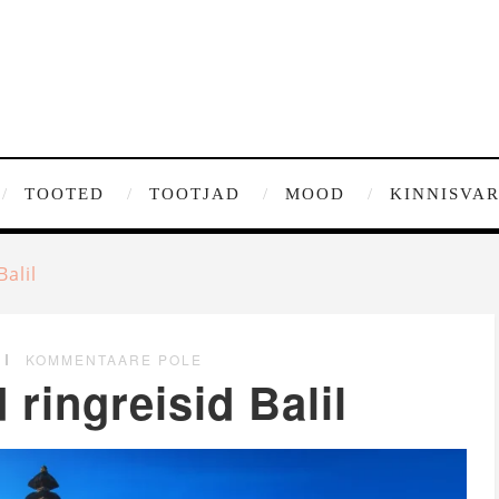
TOOTED
TOOTJAD
MOOD
KINNISVA
Balil
KOMMENTAARE POLE
 ringreisid Balil