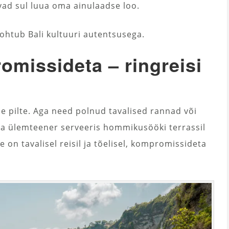
vad sul luua oma ainulaadse loo.
ohtub Bali kultuuri autentsusega.
missideta – ringreisi
ulle pilte. Aga need polnud tavalised rannad või
tema ülemteener serveeris hommikusööki terrassil
e on tavalisel reisil ja tõelisel, kompromissideta