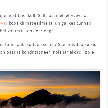
emust täielikult. Selle asemel, et vaevelda
over
koos kliimaseadme ja juhiga, kes tunneb
 helikopteri-transfeeridega.
lme tunni aukliku tee asemel? See muudab kõike.
on baar ja konditsioneer. Pole järjekordi, pole