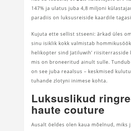
147% ja ulatus juba 4,8 miljoni külasta
paradiis on luksusreiside kaardile tagas
Kujuta ette sellist stseeni: ärkad üles o
sinu isiklik kokk valmistab hommikusööki
helikopter sind Jatiluwih’ riisiterrassi
mis on broneeritud ainult sulle. Tundu
on see juba reaalsus – keskmised kulutus
tuhande zlotyni inimese kohta.
Luksuslikud ringrei
haute couture
Ausalt öeldes olen kaua mõelnud, miks j