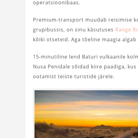
operatsioonibaas.
Premium-transport muudab reisimise kog
grupibussis, on sinu käsutuses
Range R
kõiki otseteid. Aga tõeline maagia algab
15-minutiline lend Baturi vulkaanile ko
Nusa Penidale sõidad kiire paadiga, kus 
ootamist teiste turistide järele.