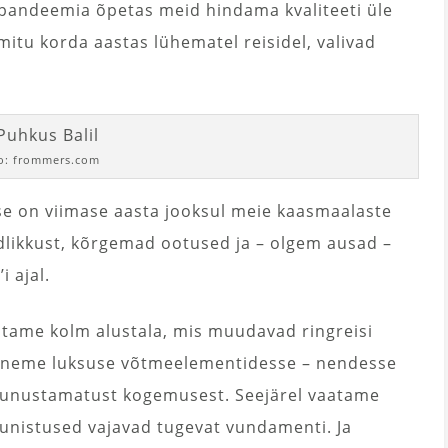
– pandeemia õpetas meid hindama kvaliteeti üle
mitu korda aastas lühematel reisidel, valivad
o: frommers.com
sse on viimase aasta jooksul meie kaasmaalaste
likkust, kõrgemad ootused ja – olgem ausad –
 ajal.
stame kolm alustala, mis muudavad ringreisi
veneme luksuse võtmeelementidesse – nendesse
isi unustamatust kogemusest. Seejärel vaatame
i unistused vajavad tugevat vundamenti. Ja