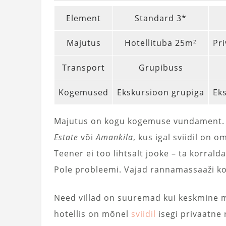
Element
Standard 3*
Majutus
Hotellituba 25m²
Pr
Transport
Grupibuss
Kogemused
Ekskursioon grupiga
Ek
Majutus on kogu kogemuse vundament. S
Estate
või
Amankila
, kus igal sviidil on 
Teener ei too lihtsalt jooke – ta korrald
Pole probleemi. Vajad rannamassaaži koi
Need villad on suuremad kui keskmine 
hotellis on mõnel
sviidil
isegi privaatne 