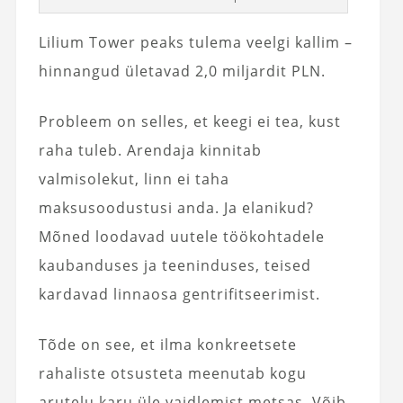
Lilium Tower peaks tulema veelgi kallim –
hinnangud ületavad 2,0 miljardit PLN.
Probleem on selles, et keegi ei tea, kust
raha tuleb. Arendaja kinnitab
valmisolekut, linn ei taha
maksusoodustusi anda. Ja elanikud?
Mõned loodavad uutele töökohtadele
kaubanduses ja teeninduses, teised
kardavad linnaosa gentrifitseerimist.
Tõde on see, et ilma konkreetsete
rahaliste otsusteta meenutab kogu
arutelu karu üle vaidlemist metsas. Võib