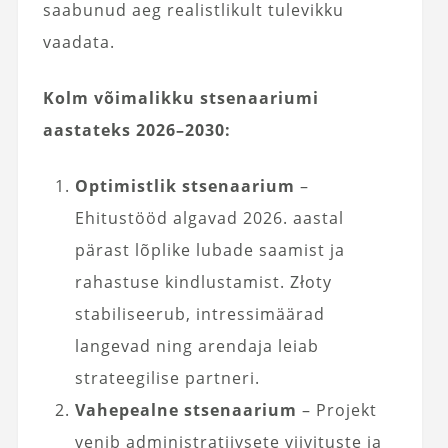
saabunud aeg realistlikult tulevikku
vaadata.
Kolm võimalikku stsenaariumi
aastateks 2026–2030:
Optimistlik stsenaarium
–
Ehitustööd algavad 2026. aastal
pärast lõplike lubade saamist ja
rahastuse kindlustamist. Złoty
stabiliseerub, intressimäärad
langevad ning arendaja leiab
strateegilise partneri.
Vahepealne stsenaarium
– Projekt
venib administratiivsete viivituste ja