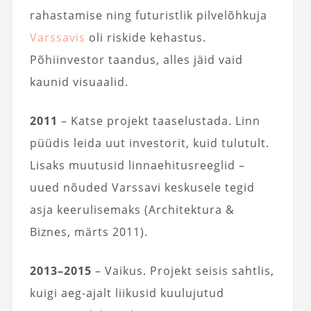
rahastamise ning futuristlik pilvelõhkuja
Varssavis
oli riskide kehastus.
Põhiinvestor taandus, alles jäid vaid
kaunid visuaalid.
2011
– Katse projekt taaselustada. Linn
püüdis leida uut investorit, kuid tulutult.
Lisaks muutusid linnaehitusreeglid –
uued nõuded Varssavi keskusele tegid
asja keerulisemaks (Architektura &
Biznes, märts 2011).
2013–2015
– Vaikus. Projekt seisis sahtlis,
kuigi aeg-ajalt liikusid kuulujutud