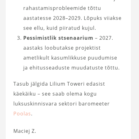
rahastamisprobleemide tõttu
aastatesse 2028–2029. Lõpuks viiakse
see ellu, kuid piiratud kujul.
Pessimistlik stsenaarium
– 2027.
aastaks loobutakse projektist
ametlikult kasumlikkuse puudumise
ja ehitusseaduste muudatuste tõttu.
Tasub jälgida Lilium Toweri edasist
käekäiku – see saab olema kogu
luksuskinnisvara sektori baromeeter
Poolas
.
Maciej Z.