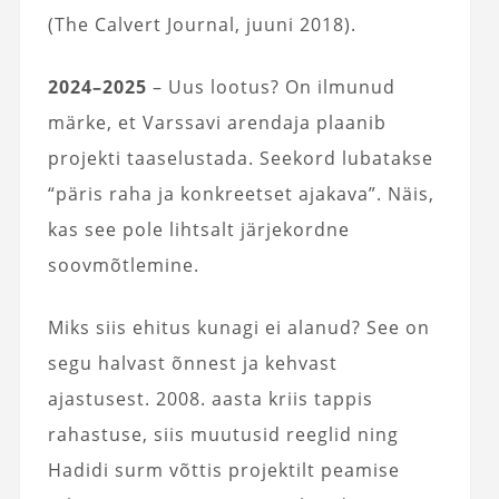
(The Calvert Journal, juuni 2018).
2024–2025
– Uus lootus? On ilmunud
märke, et Varssavi arendaja plaanib
projekti taaselustada. Seekord lubatakse
“päris raha ja konkreetset ajakava”. Näis,
kas see pole lihtsalt järjekordne
soovmõtlemine.
Miks siis ehitus kunagi ei alanud? See on
segu halvast õnnest ja kehvast
ajastusest. 2008. aasta kriis tappis
rahastuse, siis muutusid reeglid ning
Hadidi surm võttis projektilt peamise