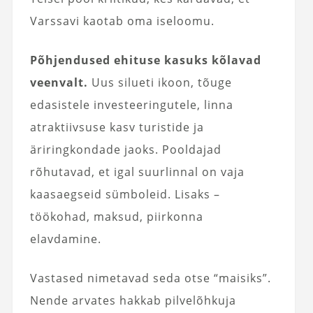
Varssavi kaotab oma iseloomu.
Põhjendused ehituse kasuks kõlavad
veenvalt.
Uus silueti ikoon, tõuge
edasistele investeeringutele, linna
atraktiivsuse kasv turistide ja
äriringkondade jaoks. Pooldajad
rõhutavad, et igal suurlinnal on vaja
kaasaegseid sümboleid. Lisaks –
töökohad, maksud, piirkonna
elavdamine.
Vastased nimetavad seda otse “maisiks”.
Nende arvates hakkab pilvelõhkuja