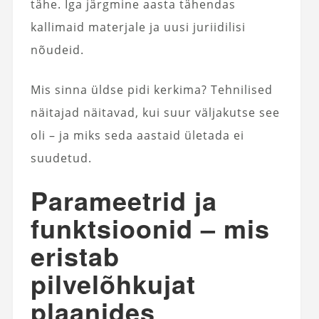
tähe. Iga järgmine aasta tähendas
kallimaid materjale ja uusi juriidilisi
nõudeid.
Mis sinna üldse pidi kerkima? Tehnilised
näitajad näitavad, kui suur väljakutse see
oli – ja miks seda aastaid ületada ei
suudetud.
Parameetrid ja
funktsioonid – mis
eristab
pilvelõhkujat
plaanides