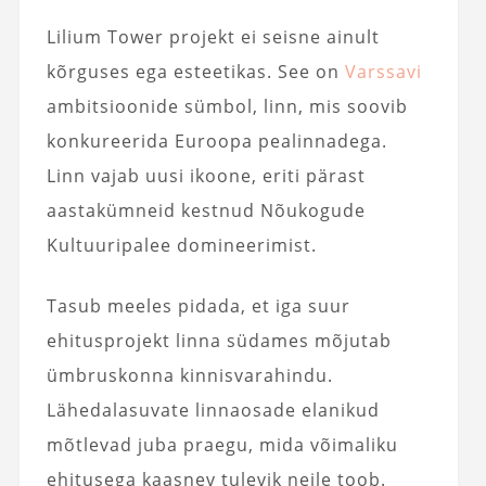
Lilium Tower projekt ei seisne ainult
kõrguses ega esteetikas. See on
Varssavi
ambitsioonide sümbol, linn, mis soovib
konkureerida Euroopa pealinnadega.
Linn vajab uusi ikoone, eriti pärast
aastakümneid kestnud Nõukogude
Kultuuripalee domineerimist.
Tasub meeles pidada, et iga suur
ehitusprojekt linna südames mõjutab
ümbruskonna kinnisvarahindu.
Lähedalasuvate linnaosade elanikud
mõtlevad juba praegu, mida võimaliku
ehitusega kaasnev tulevik neile toob.