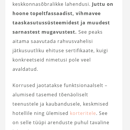
keskkonnasõbralikke lahendusi.
Juttu on
hoone topeltfassaadist, vihmavee
taaskasutussüsteemidest ja muudest
sarnastest mugavustest.
See peaks
aitama saavutada rahvusvahelisi
jätkusuutliku ehituse sertifikaate, kuigi
konkreetseid nimetusi pole veel
avaldatud.
Korrused jaotatakse funktsionaalselt –
alumised tasemed tõenäoliselt
teenustele ja kaubandusele, keskmised
hotellile ning ülemised
korteritele
. See
on selle tüüpi arenduste puhul tavaline