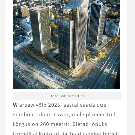
foto: whitemad.pl
W
arsaw võib 2025. aastal saada uue
sümboli. Lilium Tower, mille planeeritud
kõrgus on 260 meetrit, ületab lõpuks
ikoonilise Kultuuri- ja Teaduspalee tervelt