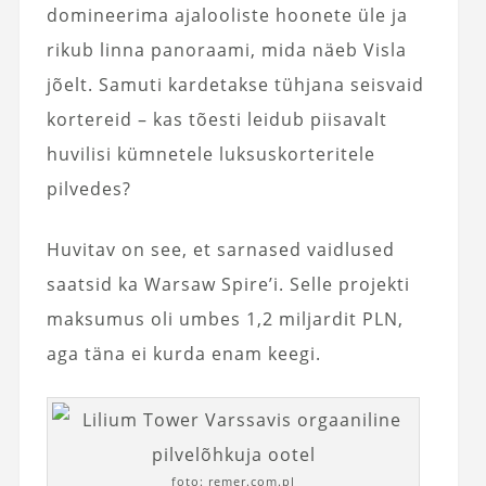
domineerima ajalooliste hoonete üle ja
rikub linna panoraami, mida näeb Visla
jõelt. Samuti kardetakse tühjana seisvaid
kortereid – kas tõesti leidub piisavalt
huvilisi kümnetele luksuskorteritele
pilvedes?
Huvitav on see, et sarnased vaidlused
saatsid ka Warsaw Spire’i. Selle projekti
maksumus oli umbes 1,2 miljardit PLN,
aga täna ei kurda enam keegi.
foto: remer.com.pl