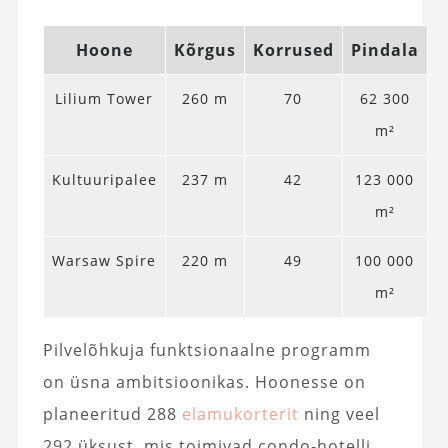
Hoone
Kõrgus
Korrused
Pindala
Lilium Tower
260 m
70
62 300
m²
Kultuuripalee
237 m
42
123 000
m²
Warsaw Spire
220 m
49
100 000
m²
Pilvelõhkuja funktsionaalne programm
on üsna ambitsioonikas. Hoonesse on
planeeritud 288
elamukorterit
ning veel
292 üksust, mis toimivad condo-hotelli