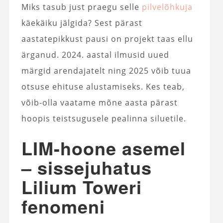
Miks tasub just praegu selle
pilvelõhkuja
käekäiku jälgida? Sest pärast
aastatepikkust pausi on projekt taas ellu
ärganud. 2024. aastal ilmusid uued
märgid arendajatelt ning 2025 võib tuua
otsuse ehituse alustamiseks. Kes teab,
võib-olla vaatame mõne aasta pärast
hoopis teistsugusele pealinna siluetile.
LIM-hoone asemel
– sissejuhatus
Lilium Toweri
fenomeni