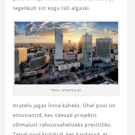
tegelikult siit kogu tüli algaski.
foto: triverna.pl
Arutelu jagas linna kaheks. Ühel pool on
entusiastid, kes näevad projektis
võimalust rahvusvaheliseks prestiižiks.
Teisel pool kriitikud, kes kardavad, et