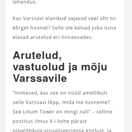
lahendus.
Kas Varssavi elanikud vajavad veel üht nii
kõrget hoonet? Selle üle käivad juba üsna
elavad arutelud eri linnaosades.
Arutelud,
vastuolud ja mõju
Varssavile
“Inimesed, kas see on nüüd ametlikult
selle Varssavi lõpp, mida me tunneme?
See Lilium Tower on mingi nali” – selline
postitus ilmus X-i kohe pärast
pilvelõhkuja visualiseerimise esitlust. Ja