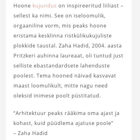
Hoone
kujundus
on inspireeritud liiliast –
sellest ka nimi. See on iseloomulik,
orgaaniline vorm, mis peaks hoone
eristama kesklinna ristkülikukujuliste
plokkide taustal. Zaha Hadid, 2004. aasta
Pritzkeri auhinna laureaat, oli tuntud just
selliste ebastandardsete lahenduste
poolest. Tema hooned näivad kasvavat
maast loomulikult, mitte nagu need
oleksid inimese poolt püstitatud.
“Arhitektuur peaks rääkima oma ajast ja
kohast, kuid püüdlema ajatuse poole”
– Zaha Hadid