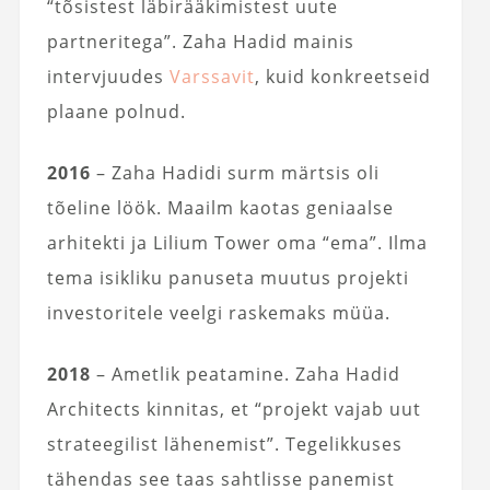
“tõsistest läbirääkimistest uute
partneritega”. Zaha Hadid mainis
intervjuudes
Varssavit
, kuid konkreetseid
plaane polnud.
2016
– Zaha Hadidi surm märtsis oli
tõeline löök. Maailm kaotas geniaalse
arhitekti ja Lilium Tower oma “ema”. Ilma
tema isikliku panuseta muutus projekti
investoritele veelgi raskemaks müüa.
2018
– Ametlik peatamine. Zaha Hadid
Architects kinnitas, et “projekt vajab uut
strateegilist lähenemist”. Tegelikkuses
tähendas see taas sahtlisse panemist