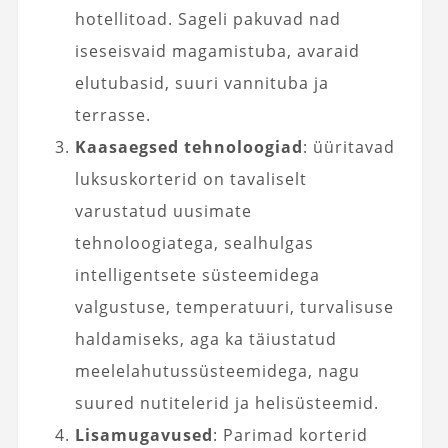
hotellitoad. Sageli pakuvad nad
iseseisvaid magamistuba, avaraid
elutubasid, suuri vannituba ja
terrasse.
Kaasaegsed tehnoloogiad
: üüritavad
luksuskorterid on tavaliselt
varustatud uusimate
tehnoloogiatega, sealhulgas
intelligentsete süsteemidega
valgustuse, temperatuuri, turvalisuse
haldamiseks, aga ka täiustatud
meelelahutussüsteemidega, nagu
suured nutitelerid ja helisüsteemid.
Lisamugavused
: Parimad korterid