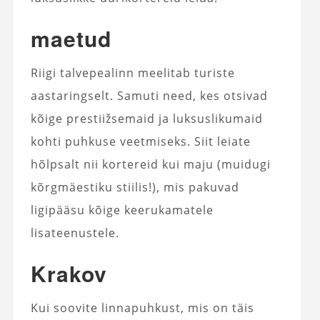
maetud
Riigi talvepealinn meelitab turiste
aastaringselt. Samuti need, kes otsivad
kõige prestiižsemaid ja luksuslikumaid
kohti puhkuse veetmiseks. Siit leiate
hõlpsalt nii kortereid kui maju (muidugi
kõrgmäestiku stiilis!), mis pakuvad
ligipääsu kõige keerukamatele
lisateenustele.
Krakov
Kui soovite linnapuhkust, mis on täis