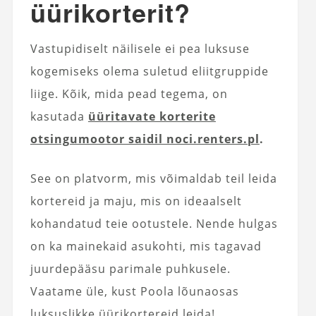
üürikorterit?
Vastupidiselt näilisele ei pea luksuse
kogemiseks olema suletud eliitgruppide
liige. Kõik, mida pead tegema, on
kasutada
üüritavate korterite
otsingumootor saidil noci.renters.pl
.
See on platvorm, mis võimaldab teil leida
kortereid ja maju, mis on ideaalselt
kohandatud teie ootustele. Nende hulgas
on ka mainekaid asukohti, mis tagavad
juurdepääsu parimale puhkusele.
Vaatame üle, kust Poola lõunaosas
luksuslikke üürikortereid leida!