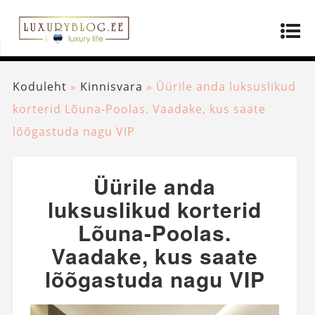
Koduleht
»
Kinnisvara
»
Üürile anda luksuslikud
korterid Lõuna-Poolas. Vaadake, kus saate
lõõgastuda nagu VIP
Üürile anda
luksuslikud korterid
Lõuna-Poolas.
Vaadake, kus saate
lõõgastuda nagu VIP