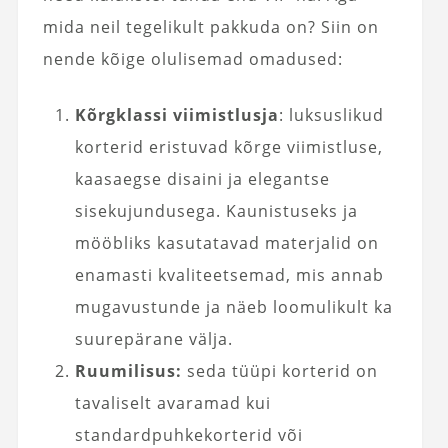
mida neil tegelikult pakkuda on? Siin on
nende kõige olulisemad omadused:
Kõrgklassi viimistlus
ja
: luksuslikud
korterid eristuvad kõrge viimistluse,
kaasaegse disaini ja elegantse
sisekujundusega. Kaunistuseks ja
mööbliks kasutatavad materjalid on
enamasti kvaliteetsemad, mis annab
mugavustunde ja näeb loomulikult ka
suurepärane välja.
Ruumilisus:
seda tüüpi korterid on
tavaliselt avaramad kui
standardpuhkekorterid või