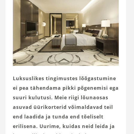
Luksuslikes tingimustes lõõgastumine
ei pea tähendama pikki põgenemisi ega
suuri kulutusi. Meie riigi lõunaosas
asuvad üürikorterid võimaldavad teil
end laadida ja tunda end tõeliselt
erilisena. Uurime, kuidas neid leida ja