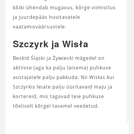
kõiki ühendab mugavus, kõrge viimistlus
ja juurdepääs huvitavatele
vaatamisväärsustele.
Szczyrk ja Wisła
Beskid Śląski ja Żywiecki mägedel on
aktiivse (aga ka palju laisema) puhkuse
austajatele palju pakkuda. Nii Wisłas kui
Szczyrkis leiate palju üüritavaid maju ja
kortereid, mis tagavad teie puhkuse
tõeliselt kõrgel tasemel veedetud.