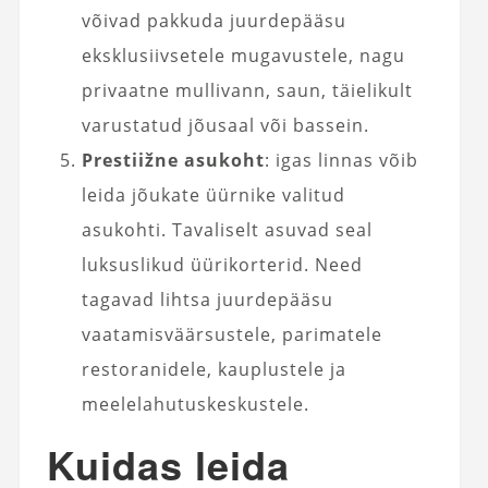
võivad pakkuda juurdepääsu
eksklusiivsetele mugavustele, nagu
privaatne mullivann, saun, täielikult
varustatud jõusaal või bassein.
Prestiižne asukoht
: igas linnas võib
leida jõukate üürnike valitud
asukohti. Tavaliselt asuvad seal
luksuslikud üürikorterid. Need
tagavad lihtsa juurdepääsu
vaatamisväärsustele, parimatele
restoranidele, kauplustele ja
meelelahutuskeskustele.
Kuidas leida