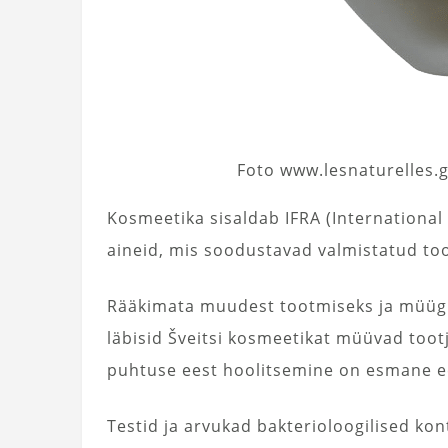
Foto www.lesnaturelles.g
Kosmeetika sisaldab IFRA (International
aineid, mis soodustavad valmistatud too
Rääkimata muudest tootmiseks ja müügiks
läbisid Šveitsi kosmeetikat müüvad tootj
puhtuse eest hoolitsemine on esmane ee
Testid ja arvukad bakterioloogilised ko