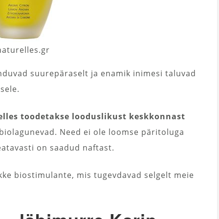
aturelles.gr
nduvad suurepäraselt ja enamik inimesi taluvad
usele.
elles toodetakse looduslikust keskkonnast
t biolagunevad. Need ei ole loomse päritoluga
eatavasti on saadud naftast.
kke biostimulante, mis tugevdavad selgelt meie