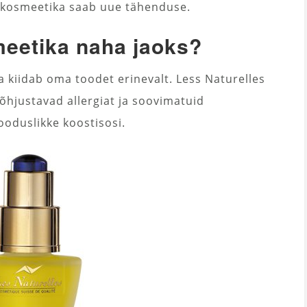
i kosmeetika saab uue tähenduse.
meetika naha jaoks?
ja kiidab oma toodet erinevalt. Less Naturelles
hjustavad allergiat ja soovimatuid
oduslikke koostisosi.