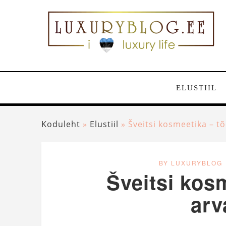
ELUSTIIL
Koduleht
»
Elustiil
»
Šveitsi kosmeetika – t
BY LUXURYBLOG
Šveitsi kosm
ar