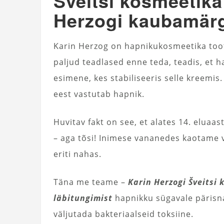
Šveitsi kosmeetika
Herzogi kaubamärg
Karin Herzog on hapnikukosmeetika toot
paljud teadlased enne teda, teadis, et h
esimene, kes stabiliseeris selle kreem
eest vastutab hapnik.
Huvitav fakt on see, et alates 14. elua
– aga tõsi! Inimese vananedes kaotame 
eriti nahas.
Täna me teame –
Karin Herzogi Šveitsi
läbitungimist
hapnikku sügavale pärisna
väljutada bakteriaalseid toksiine.