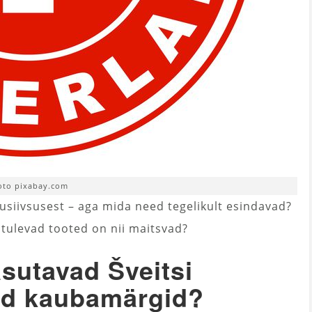
oto pixabay.com
usiivsusest – aga mida need tegelikult esindavad?
st tulevad tooted on nii maitsvad?
asutavad Šveitsi
ad kaubamärgid?