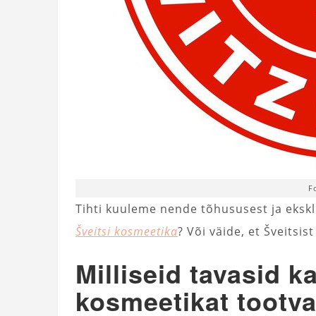
F
Tihti kuuleme nende tõhususest ja ekskl
Šveitsi kosmeetika
? Või väide, et Šveitsi
Milliseid tavasid k
kosmeetikat tootv