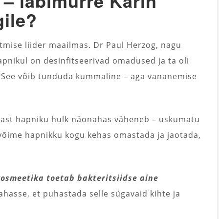
 – läbimurre Karin
ile?
mise liider maailmas. Dr Paul Herzog, nagu
apnikul on desinfitseerivad omadused ja ta oli
is. See võib tunduda kummaline – aga vananemise
astast hapniku hulk näonahas väheneb – uskumatu
võime hapnikku kogu kehas omastada ja jaotada,
 kosmeetika toetab bakteritsiidse aine
hasse, et puhastada selle sügavaid kihte ja