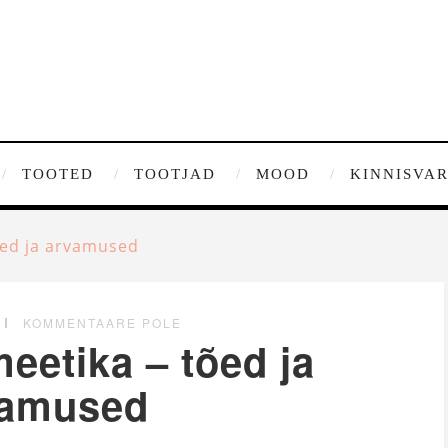
TOOTED
TOOTJAD
MOOD
KINNISVA
õed ja arvamused
KOMMENTAARE POLE
eetika – tõed ja
vamused