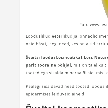
Foto www.lesn
Looduslikud eeterlikud ja lõhnaõlid ime
neid hästi, isegi need, kes on altid ärrit
Šveitsi looduskosmeetikat Less Natur
pärit tooraine põhjal
, mis on täielikul
tooted ega sisalda mineraalõlisid, mis t
Pealegi sisaldavad need tooted loodusli
epidermises leiduvaid aineid.