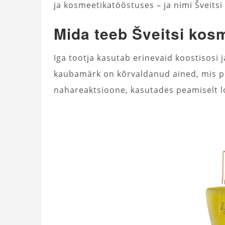
ja kosmeetikatööstuses – ja nimi Šveits
Mida teeb Šveitsi kos
Iga tootja kasutab erinevaid koostisosi 
kaubamärk on kõrvaldanud ained, mis põ
nahareaktsioone, kasutades peamiselt lo