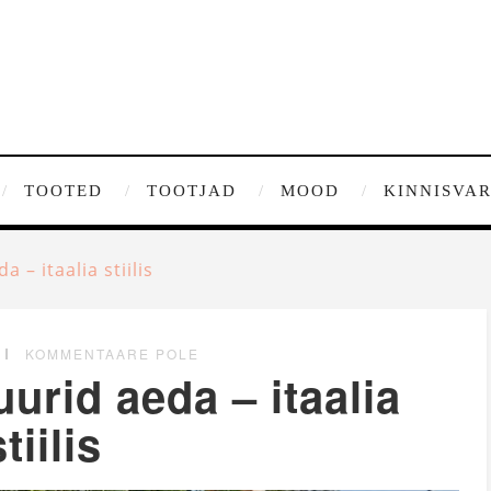
TOOTED
TOOTJAD
MOOD
KINNISVA
 – itaalia stiilis
KOMMENTAARE POLE
urid aeda – itaalia
stiilis