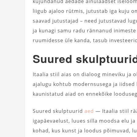
kujundanud aedade ainulaadset iseloomu
liigub ajaloo rütmis, jutustab iga kuju 
saavad jutustajad – need jutustavad lu
ja kunagi samu radu rännanud inimeste 
ruumidesse üle kanda, tasub investeeri
Suured skulptuurid 
Itaalia stiil aias on dialoog mineviku ja
ajalugu kohtub modernsusega ja iidsed ku
kaunistatud aiad on ennekõike looduseg
Suured skulptuurid
aed
— Itaalia stiil 
igapäevaelust, luues silla moodsa elu 
kohad, kus kunst ja loodus põimuvad, lu