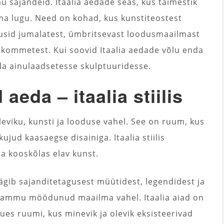
 sajandeid. Itaalia aedade seas, kus taimestik
oma lugu. Need on kohad, kus kunstiteostest
gusid jumalatest, ümbritsevast loodusmaailmast
kommetest. Kui soovid Itaalia aedade võlu enda
da ainulaadsetesse skulptuuridesse.
aeda – itaalia stiilis
 oleviku, kunsti ja looduse vahel. See on ruum, kus
jud kaasaegse disainiga. Itaalia stiilis
a kooskõlas elav kunst.
räägib sajanditetagusest müütidest, legendidest ja
ja ammu möödunud maailma vahel. Itaalia aiad on
ues ruumi, kus minevik ja olevik eksisteerivad