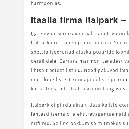
harmoonias.
Itaalia firma Italpark 
Iga elegantsi õhkava itaalia aia taga on
Italpark eriti tähelepanu pöörata. See ü
spetsialiseerunud aiaskulptuuride loom
detailidele. Carrara marmori teradest 
lihtsalt esteetilist ilu. Need pakuvad lai
mütoloogilistest kuni ajalooliste ja loo
kunstiteos, mis lisab aiaruumi sügavust
Italpark ei piirdu ainult klassikaliste e
fantastilisemaid ja ekstravagantsemaid s
grifiinid. Selline pakkumise mitmekesisu