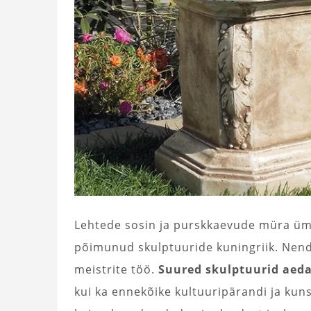
Lehtede sosin ja purskkaevude müra ümb
põimunud skulptuuride kuningriik. Nend
meistrite töö.
Suured skulptuurid aeda –
kui ka ennekõike kultuuripärandi ja kuns