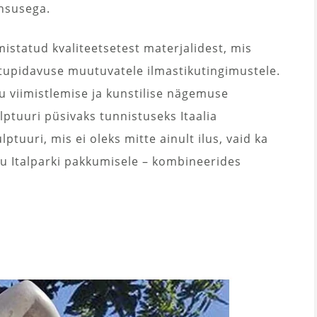
rnsusega.
mistatud kvaliteetsetest materjalidest, mis
tupidavuse muutuvatele ilmastikutingimustele.
ku viimistlemise ja kunstilise nägemuse
ptuuri püsivaks tunnistuseks Itaalia
tuuri, mis ei oleks mitte ainult ilus, vaid ka
u Italparki pakkumisele – kombineerides