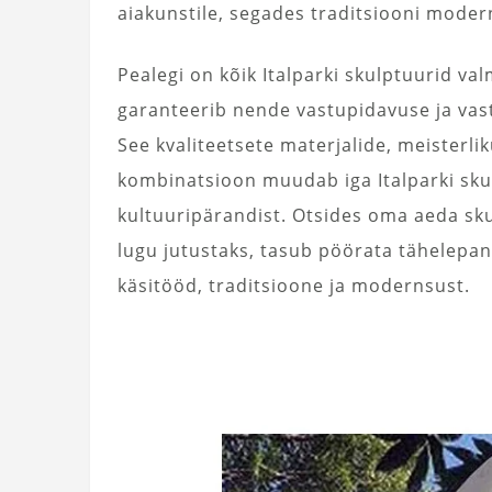
aiakunstile, segades traditsiooni mode
Pealegi on kõik Italparki skulptuurid val
garanteerib nende vastupidavuse ja vas
See kvaliteetsete materjalide, meisterli
kombinatsioon muudab iga Italparki skul
kultuuripärandist. Otsides oma aeda skulp
lugu jutustaks, tasub pöörata tähelepan
käsitööd, traditsioone ja modernsust.