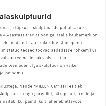
– aiaskulptuurid
 kunst ja täpsus – skulptuuride puhul tasub
le 45-aastase traditsiooniga Itaalia kaubamärk on
isele, mida eristab erakordne tähelepanu
valmistatud teosed toovad aedadesse rohkem kui
a valikut teemasid sakraalsetest ja
made teemadeni. Iga skulptuur on väike
 ja iseloomu.
tendustega. Nende “MILLENIUM” sari esitleb
kulptuure, nagu gargoilid, päkapikud, trollid ja
s näitab, kui paindlikult läheneb ettevõte