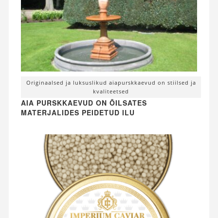
Originaalsed ja luksuslikud aiapurskkaevud on stiilsed ja
kvaliteetsed
AIA PURSKKAEVUD ON ÕILSATES
MATERJALIDES PEIDETUD ILU