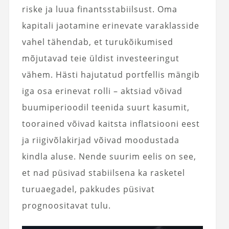
riske ja luua finantsstabiilsust. Oma
kapitali jaotamine erinevate varaklasside
vahel tähendab, et turukõikumised
mõjutavad teie üldist investeeringut
vähem. Hästi hajutatud portfellis mängib
iga osa erinevat rolli – aktsiad võivad
buumiperioodil teenida suurt kasumit,
toorained võivad kaitsta inflatsiooni eest
ja riigivõlakirjad võivad moodustada
kindla aluse. Nende suurim eelis on see,
et nad püsivad stabiilsena ka rasketel
turuaegadel, pakkudes püsivat
prognoositavat tulu.