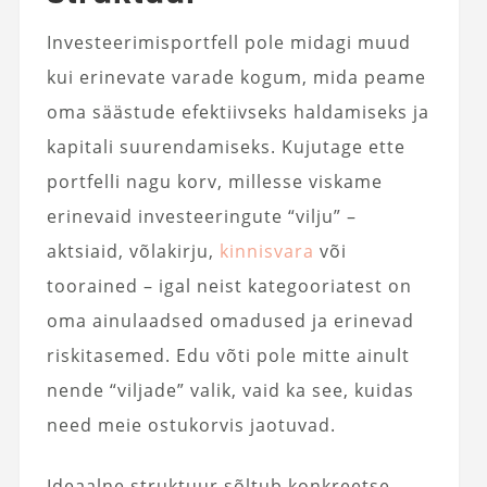
Investeerimisportfell pole midagi muud
kui erinevate varade kogum, mida peame
oma säästude efektiivseks haldamiseks ja
kapitali suurendamiseks. Kujutage ette
portfelli nagu korv, millesse viskame
erinevaid investeeringute “vilju” –
aktsiaid, võlakirju,
kinnisvara
või
toorained – igal neist kategooriatest on
oma ainulaadsed omadused ja erinevad
riskitasemed. Edu võti pole mitte ainult
nende “viljade” valik, vaid ka see, kuidas
need meie ostukorvis jaotuvad.
Ideaalne struktuur sõltub konkreetse