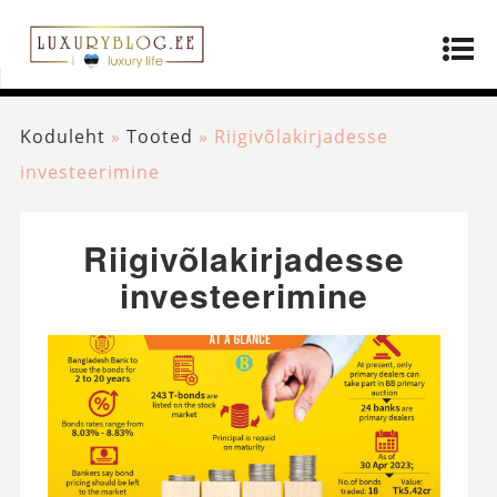
Koduleht
»
Tooted
»
Riigivõlakirjadesse
investeerimine
Riigivõlakirjadesse
investeerimine