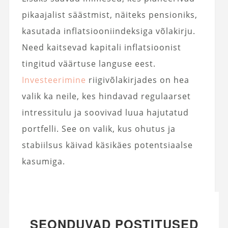
pikaajalist säästmist, näiteks pensioniks,
kasutada inflatsiooniindeksiga võlakirju.
Need kaitsevad kapitali inflatsioonist
tingitud väärtuse languse eest.
Investeerimine
riigivõlakirjades on hea
valik ka neile, kes hindavad regulaarset
intressitulu ja soovivad luua hajutatud
portfelli. See on valik, kus ohutus ja
stabiilsus käivad käsikäes potentsiaalse
kasumiga.
SEONDUVAD POSTITUSED