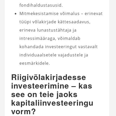
fondihaldustasusid.
Mitmekesistamise võimalus – erinevat
tüüpi võlakirjade kättesaadavus,
erineva lunastustähtaja ja
intressimääraga, võimaldab
kohandada investeeringut vastavalt
individuaalsetele vajadustele ja
eesmärkidele.
Riigivõlakirjadesse
investeerimine – kas
see on teie jaoks
kapitaliinvesteeringu
vorm?