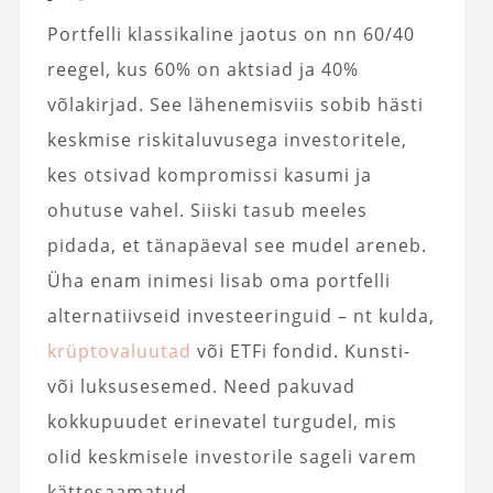
Portfelli klassikaline jaotus on nn 60/40
reegel, kus 60% on aktsiad ja 40%
võlakirjad. See lähenemisviis sobib hästi
keskmise riskitaluvusega investoritele,
kes otsivad kompromissi kasumi ja
ohutuse vahel. Siiski tasub meeles
pidada, et tänapäeval see mudel areneb.
Üha enam inimesi lisab oma portfelli
alternatiivseid investeeringuid – nt kulda,
krüptovaluutad
või ETFi fondid. Kunsti-
või luksusesemed. Need pakuvad
kokkupuudet erinevatel turgudel, mis
olid keskmisele investorile sageli varem
kättesaamatud.