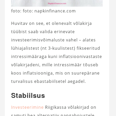
foto: foto: napkinfinance.com
Huvitav on see, et olenevalt võlakirja
tüübist saab valida erinevate
investeerimisvõimaluste vahel – alates
lühiajalistest (nt 3-kuulistest) fikseeritud
intressimääraga kuni inflatsioonivastaste
võlakirjadeni, mille intressimäär tõuseb
koos inflatsiooniga, mis on suurepärane
turvalisus ebastabiilsetel aegadel.
Stabiilsus
Investeerimine
Riigikassa võlakirjad on
samuti hea alternatiiv pangahoiustele.