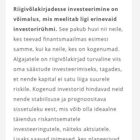
Riigivõlakirjadesse investeerimine on
võimalus, mis meelitab ligi erinevaid
investorirühmi.
See pakub huvi nii neile,
kes teevad finantsmaailmas esimesi
samme, kui ka neile, kes on kogenumad.
Algajatele on riigivõlakirjad turvaline viis
oma säästude investeerimiseks, tagades,
et nende kapital ei satu liiga suurele
riskile. Kogenud investorid hindavad neid
nende stabiilsuse ja prognoositava
sissetuleku eest, mis võib olla ideaalne
täiendus riskantsematele
investeeringutele, näiteks aktsiatele.
Lisaks saavad inimesed, kes planeerivad