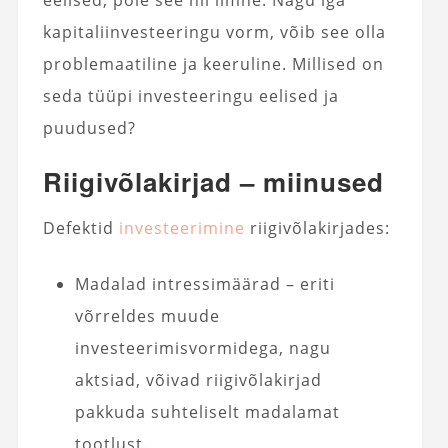
eelised, pole see nii ilmne. Nagu iga
kapitaliinvesteeringu vorm, võib see olla
problemaatiline ja keeruline. Millised on
seda tüüpi investeeringu eelised ja
puudused?
Riigivõlakirjad – miinused
Defektid
investeerimine
riigivõlakirjades:
Madalad intressimäärad – eriti
võrreldes muude
investeerimisvormidega, nagu
aktsiad, võivad riigivõlakirjad
pakkuda suhteliselt madalamat
tootlust.