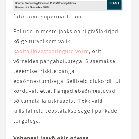
foto: bondsupermart.com
Paljude inimeste jaoks on riigivõlakirjad
kõige turvalisem valik
kapitaliinvesteeringute vorm
, eriti
võrreldes pangahoiustega. Sissemakse
tegemisel riskite panga
ebaõnnestumisega. Selliseid olukordi tuli
korduvalt ette. Pangad ebaõnnestuvad
sõltumata laiuskraadist. Tekkivaid
kriisilaineid seostatakse sageli pankade
tõrgetega.
Vahepeal jaevõlakirjadesse