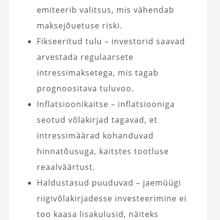
emiteerib valitsus, mis vähendab
maksejõuetuse riski.
Fikseeritud tulu – investorid saavad
arvestada regulaarsete
intressimaksetega, mis tagab
prognoositava tuluvoo.
Inflatsioonikaitse – inflatsiooniga
seotud võlakirjad tagavad, et
intressimäärad kohanduvad
hinnatõusuga, kaitstes tootluse
reaalväärtust.
Haldustasud puuduvad – jaemüügi
riigivõlakirjadesse investeerimine ei
too kaasa lisakulusid, näiteks