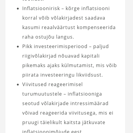
Inflatsioonirisk – kõrge inflatsiooni
korral võib võlakirjadest saadava
kasumi reaalväärtust kompenseerida
raha ostujõu langus.
Pikk investeerimisperiood – paljud
riigivõlakirjad nõuavad kapitali
pikemaks ajaks külmutamist, mis võib
piirata investeeringu likviidsust.
Viivitused reageerimisel
turumuutustele – inflatsiooniga
seotud võlakirjade intressimäärad
võivad reageerida viivitusega, mis ei
pruugi täielikult kaitsta jätkuvate
inflatsioonimõjude eest.