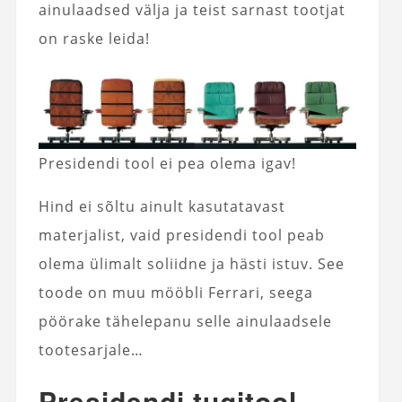
ainulaadsed välja ja teist sarnast tootjat
on raske leida!
Presidendi tool ei pea olema igav!
Hind ei sõltu ainult kasutatavast
materjalist, vaid presidendi tool peab
olema ülimalt soliidne ja hästi istuv. See
toode on muu mööbli Ferrari, seega
pöörake tähelepanu selle ainulaadsele
tootesarjale…
Presidendi tugitool