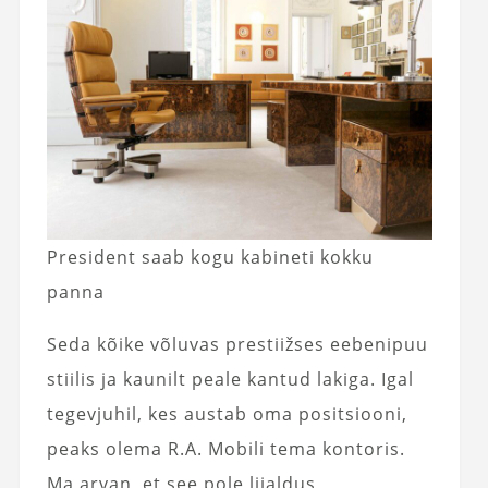
President saab kogu kabineti kokku
panna
Seda kõike võluvas prestiižses eebenipuu
stiilis ja kaunilt peale kantud lakiga. Igal
tegevjuhil, kes austab oma positsiooni,
peaks olema R.A. Mobili tema kontoris.
Ma arvan, et see pole liialdus,