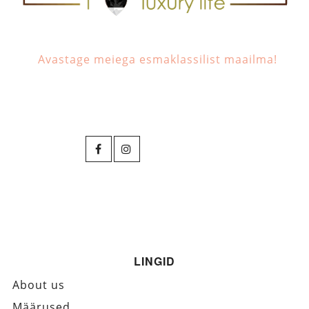
Avastage meiega esmaklassilist maailma!
LINGID
About us
Määrused