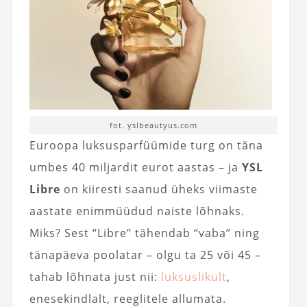
fot. yslbeautyus.com
Euroopa luksusparfüümide turg on täna
umbes 40 miljardit eurot aastas – ja
YSL
Libre
on kiiresti saanud üheks viimaste
aastate enimmüüdud naiste lõhnaks.
Miks? Sest “Libre” tähendab “vaba” ning
tänapäeva poolatar – olgu ta 25 või 45 –
tahab lõhnata just nii:
luksuslikult
,
enesekindlalt, reeglitele allumata.