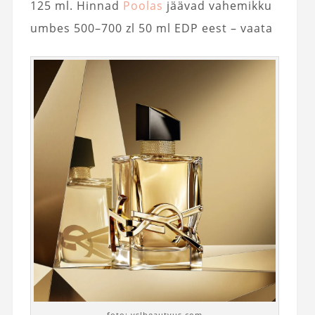
125 ml. Hinnad
Poolas
jäävad vahemikku
umbes 500–700 zl 50 ml EDP eest – vaata
foto: yslbeautyus.com