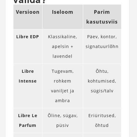
Versioon
Iseloom
Parim
kasutusviis
Libre EDP
Klassikaline,
Päev, kontor,
apelsin +
signatuurlõhn
lavendel
Libre
Tugevam,
Õhtu,
Intense
rohkem
kohtumised,
vaniljet ja
sügis/talv
ambra
Libre Le
Õline, sügav,
Eriüritused,
Parfum
püsiv
õhtud