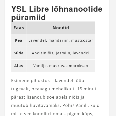
YSL Libre lõhnanootide
püramiid
Faas
Noodid
Pea
Lavendel, mandariin, mustsõstar
Süda
Apelsiniõis, jasmiin, lavendel
Alus
Vanilje, muskus, ambroksan
Esimene pihustus – lavendel lööb
tugevalt, peaaegu mehelikult. 15 minuti
pärast lisandub soe apelsiniõis ja
muutub huvitavamaks. Põhi? Vanill, kuid
mitte see kondiitri oma – pigem küps,