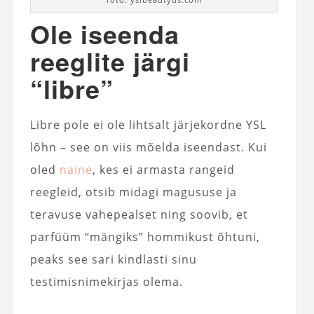
Ole iseenda
reeglite järgi
“libre”
Libre pole ei ole lihtsalt järjekordne YSL
lõhn – see on viis mõelda iseendast. Kui
oled
naine
, kes ei armasta rangeid
reegleid, otsib midagi magususe ja
teravuse vahepealset ning soovib, et
parfüüm “mängiks” hommikust õhtuni,
peaks see sari kindlasti sinu
testimisnimekirjas olema.