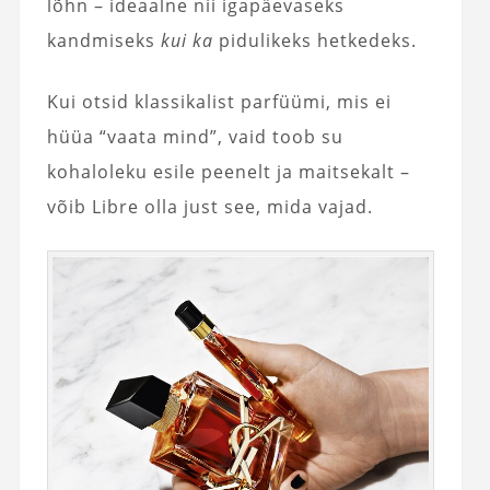
lõhn – ideaalne nii igapäevaseks
kandmiseks
kui ka
pidulikeks hetkedeks.
Kui otsid klassikalist parfüümi, mis ei
hüüa “vaata mind”, vaid toob su
kohaloleku esile peenelt ja maitsekalt –
võib Libre olla just see, mida vajad.