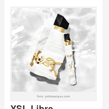
foto: yslbeautyus.com
YSL Libre