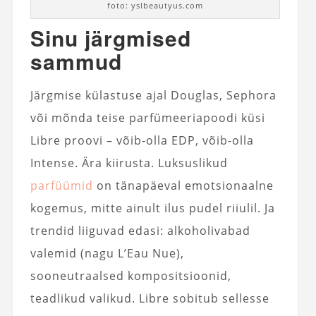
foto: yslbeautyus.com
Sinu järgmised
sammud
Järgmise külastuse ajal Douglas, Sephora
või mõnda teise parfümeeriapoodi küsi
Libre proovi – võib-olla EDP, võib-olla
Intense. Ära kiirusta. Luksuslikud
parfüümid
on tänapäeval emotsionaalne
kogemus, mitte ainult ilus pudel riiulil. Ja
trendid liiguvad edasi: alkoholivabad
valemid (nagu L’Eau Nue),
sooneutraalsed kompositsioonid,
teadlikud valikud. Libre sobitub sellesse