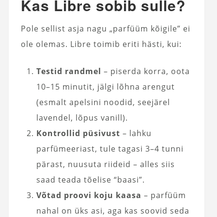
Kas Libre sobib sulle?
Pole sellist asja nagu „parfüüm kõigile” ei
ole olemas. Libre toimib eriti hästi, kui:
Testid randmel
– piserda korra, oota
10–15 minutit, jälgi lõhna arengut
(esmalt apelsini noodid, seejärel
lavendel, lõpus vanill).
Kontrollid püsivust
– lahku
parfümeeriast, tule tagasi 3–4 tunni
pärast, nuusuta riideid – alles siis
saad teada tõelise “baasi”.
Võtad proovi koju kaasa
– parfüüm
nahal on üks asi, aga kas soovid seda