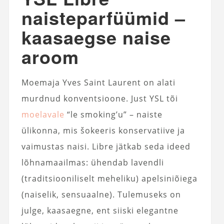
naisteparfüümid –
kaasaegse naise
aroom
Moemaja Yves Saint Laurent on alati
murdnud konventsioone. Just YSL tõi
moelavale
“le smoking’u” – naiste
ülikonna, mis šokeeris konservatiive ja
vaimustas naisi. Libre jätkab seda ideed
lõhnamaailmas: ühendab lavendli
(traditsiooniliselt meheliku) apelsiniõiega
(naiselik, sensuaalne). Tulemuseks on
julge, kaasaegne, ent siiski elegantne