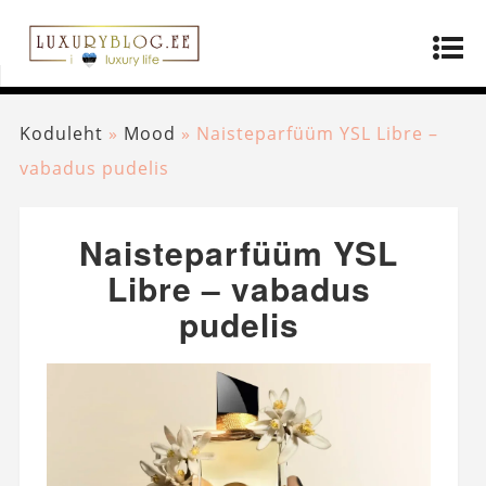
Koduleht
»
Mood
»
Naisteparfüüm YSL Libre –
vabadus pudelis
Naisteparfüüm YSL
Libre – vabadus
pudelis