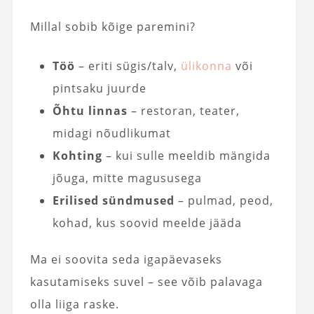
Millal sobib kõige paremini?
Töö
– eriti sügis/talv,
ülikonna
või
pintsaku juurde
Õhtu linnas
– restoran, teater,
midagi nõudlikumat
Kohting
– kui sulle meeldib mängida
jõuga, mitte magususega
Erilised sündmused
– pulmad, peod,
kohad, kus soovid meelde jääda
Ma ei soovita seda igapäevaseks
kasutamiseks suvel – see võib palavaga
olla liiga raske.