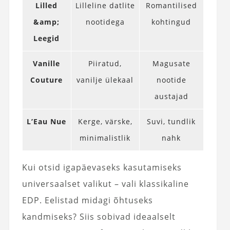
Lilled
Lilleline datlite
Romantilised
&amp;
nootidega
kohtingud
Leegid
Vanille
Piiratud,
Magusate
Couture
vanilje ülekaal
nootide
austajad
L’Eau Nue
Kerge, värske,
Suvi, tundlik
minimalistlik
nahk
Kui otsid igapäevaseks kasutamiseks
universaalset valikut – vali klassikaline
EDP. Eelistad midagi õhtuseks
kandmiseks? Siis sobivad ideaalselt