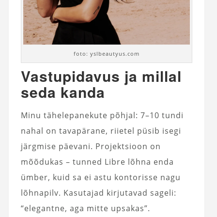
foto: yslbeautyus.com
Vastupidavus ja millal
seda kanda
Minu tähelepanekute põhjal: 7–10 tundi
nahal on tavapärane, riietel püsib isegi
järgmise päevani. Projektsioon on
mõõdukas – tunned Libre lõhna enda
ümber, kuid sa ei astu kontorisse nagu
lõhnapilv. Kasutajad kirjutavad sageli:
“elegantne, aga mitte upsakas”.