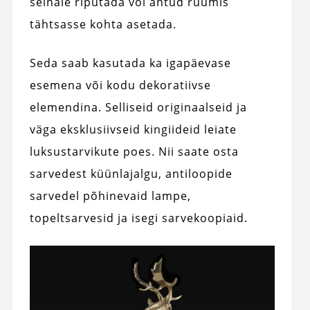
seinale riputada või antud ruumis
tähtsasse kohta asetada.
Seda saab kasutada ka igapäevase
esemena või kodu dekoratiivse
elemendina. Selliseid originaalseid ja
väga eksklusiivseid kingiideid leiate
luksustarvikute poes. Nii saate osta
sarvedest küünlajalgu, antiloopide
sarvedel põhinevaid lampe,
topeltsarvesid ja isegi sarvekoopiaid.