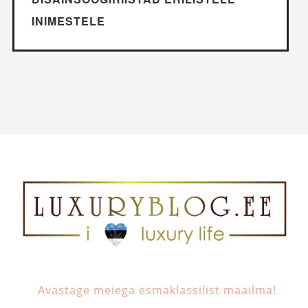
INIMESTELE
Avastage meiega esmaklassilist maailma!