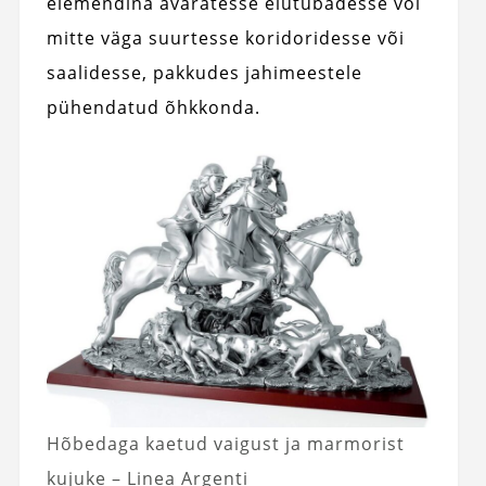
elemendina avaratesse elutubadesse või
mitte väga suurtesse koridoridesse või
saalidesse, pakkudes jahimeestele
pühendatud õhkkonda.
Hõbedaga kaetud vaigust ja marmorist
kujuke – Linea Argenti