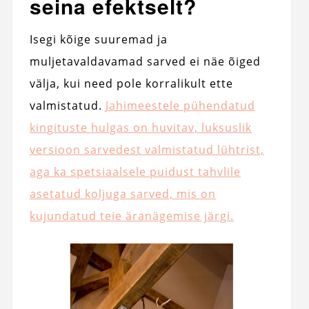
seina efektselt?
Isegi kõige suuremad ja
muljetavaldavamad sarved ei näe õiged
välja, kui need pole korralikult ette
valmistatud.
Jahimeestele pühendatud
kingituste hulgas on huvitav, luksuslik
versioon sarvedest valmistatud lühtrist,
aga ka spetsiaalsele puidust tahvlile
asetatud koljuga sarved, mis on
kujundatud teie äranägemise järgi.