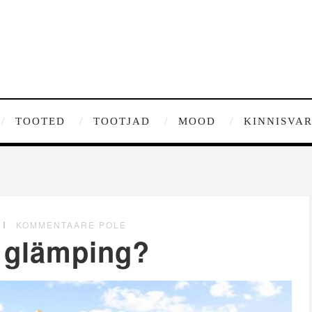
TOOTED
TOOTJAD
MOOD
KINNISVA
KOMMENTAARE POLE
 glämping?