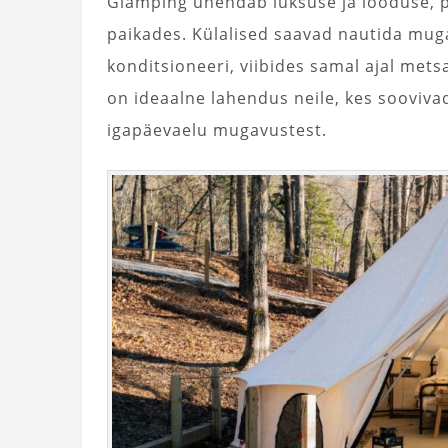
Glamping ühendab luksuse ja looduse, p
paikades. Külalised saavad nautida muga
konditsioneeri, viibides samal ajal met
on ideaalne lahendus neile, kes sooviva
igapäevaelu mugavustest.