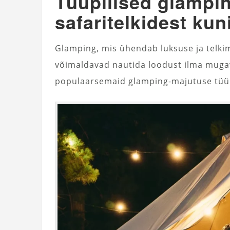
Tüüpilised glämpi
safaritelkidest ku
Glamping, mis ühendab luksuse ja telki
võimaldavad nautida loodust ilma muga
populaarsemaid glamping-majutuse tüüpe