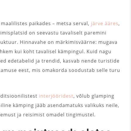
maalilistes paikades – metsa serval,
järve ääres
,
imisplatsid on seevastu tavaliselt paremini
struktuur. Hinnavahe on märkimisväärne: mugava
hkem kui koht tavalisel kämpingul. Kuid nagu
d edetabelid ja trendid, kasvab nende turistide
lamuse eest, mis omakorda soodustab selle turu
ditsioonilistest
interjööridest
, võlub glamping
niline kämping jääb asendamatuks valikuks neile,
emust ja reisimist omadel tingimustel.