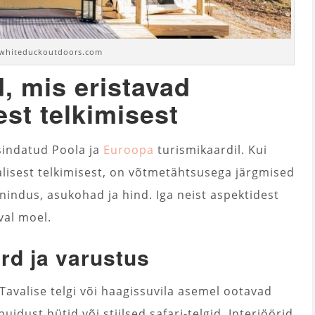
.whiteduckoutdoors.com
, mis eristavad
est telkimisest
indatud Poola ja
Euroopa
turismikaardil. Kui
kalisest telkimisest, on võtmetähtsusega järgmised
indus, asukohad ja hind. Iga neist aspektidest
val moel.
rd ja varustus
avalise telgi või haagissuvila asemel ootavad
uidust hütid või stiilsed safari-telgid. Interjöörid