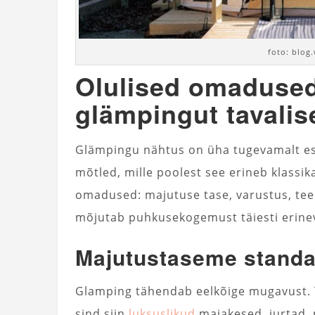
foto: blog
Olulised omadused
glämpingut tavalis
Glämpingu nähtus on üha tugevamalt es
mõtled, mille poolest see erineb klassi
omadused: majutuse tase, varustus, teen
mõjutab puhkusekogemust täiesti erine
Majutustaseme standa
Glamping tähendab eelkõige mugavust. T
sind siin
luksuslikud
majakesed, jurtad, p