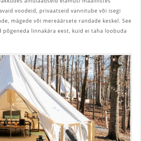
akkudes ainulaadseid elamusi maalilistes
vaid voodeid, privaatseid vannitube või isegi
sade, mägede või mereäärsete randade keskel. See
d põgeneda linnakära eest, kuid ei taha loobuda