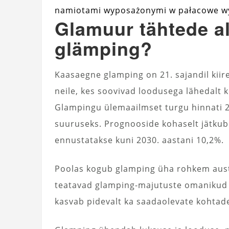
namiotami wyposażonymi w pałacowe w
Glamuur tähtede al
glämping?
Kaasaegne glamping on 21. sajandil kii
neile, kes soovivad loodusega lähedal
Glampingu ülemaailmset turgu hinnati 202
suuruseks. Prognooside kohaselt jätkub
ennustatakse kuni 2030. aastani 10,2%.
Poolas kogub glamping üha rohkem austaj
teatavad glamping-majutuste omanikud su
kasvab pidevalt ka saadaolevate kohtade