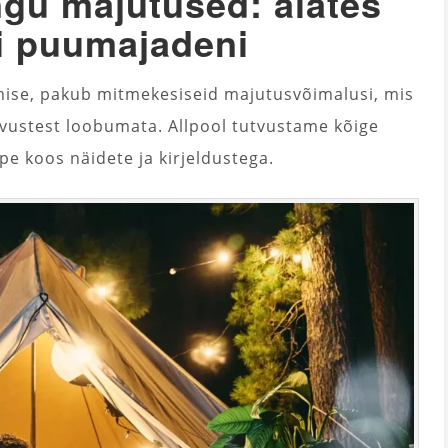
ngu majutused: alates
ni puumajadeni
mise, pakub mitmekesiseid majutusvõimalusi, mis
vustest loobumata. Allpool tutvustame kõige
 koos näidete ja kirjeldustega.