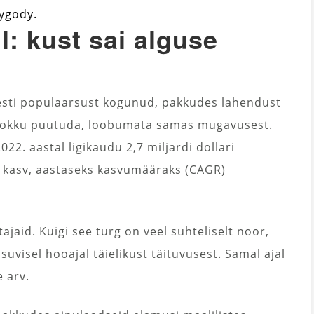
ygody.
l: kust sai alguse
resti populaarsust kogunud, pakkudes lahendust
t kokku puutuda, loobumata samas mugavusest.
2. aastal ligikaudu 2,7 miljardi dollari
 kasv, aastaseks kasvumääraks (CAGR)
aid. Kuigi see turg on veel suhteliselt noor,
visel hooajal täielikust täituvusest. Samal ajal
 arv.