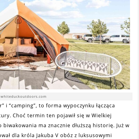
g.whiteduckoutdoors.com
r” i “camping”, to forma wypoczynku łącząca
ury. Choć termin ten pojawił się w Wielkiej
 biwakowania ma znacznie dłuższą historię. Już w
zował dla króla Jakuba V obóz z luksusowymi