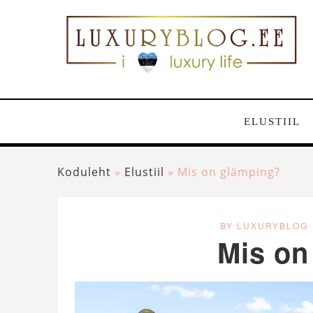
ELUSTIIL
Koduleht
»
Elustiil
»
Mis on glämping?
BY LUXURYBLOG
Mis on