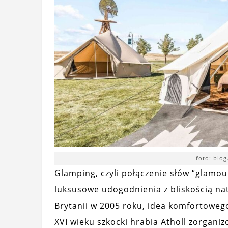
foto: blo
Glamping, czyli połączenie słów “glamou
luksusowe udogodnienia z bliskością nat
Brytanii w 2005 roku, idea komfortowego
XVI wieku szkocki hrabia Atholl zorgani