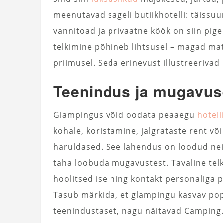
meenutavad sageli butiikhotelli: täissu
vannitoad ja privaatne köök on siin pige
telkimine põhineb lihtsusel – magad mat
priimusel. Seda erinevust illustreeriva
Teenindus ja mugavu
Glampingus võid oodata peaaegu
hotell
kohale, koristamine, jalgrataste rent võ
haruldased. See lahendus on loodud neil
taha loobuda mugavustest. Tavaline telk
hoolitsed ise ning kontakt personaliga p
Tasub märkida, et glampingu kasvav pop
teenindustaset, nagu näitavad Camping.