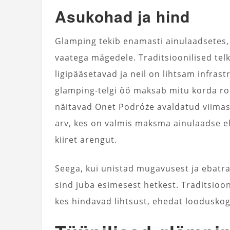
Asukohad ja hind
Glamping tekib enamasti ainulaadsetes, 
vaatega mägedele. Traditsioonilised telk
ligipääsetavad ja neil on lihtsam infra
glamping-telgi öö maksab mitu korda ro
näitavad Onet Podróże avaldatud viimase
arv, kes on valmis maksma ainulaadse e
kiiret arengut.
Seega, kui unistad mugavusest ja ebatra
sind juba esimesest hetkest. Traditsioo
kes hindavad lihtsust, ehedat looduskog