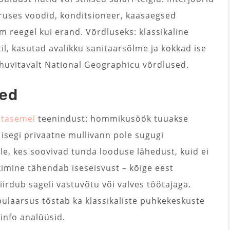
uruses voodid, konditsioneer, kaasaegsed
m reegel kui erand. Võrdluseks: klassikaline
il, kasutad avalikku sanitaarsõlme ja kokkad ise
d huvitavalt National Geographicu võrdlused.
sed
itasemel
teenindust: hommikusöök tuuakse
i isegi privaatne mullivann pole sugugi
e, kes soovivad tunda looduse lähedust, kuid ei
imine tähendab iseseisvust – kõige eest
iirdub sageli vastuvõtu või valves töötajaga.
ulaarsus tõstab ka klassikaliste puhkekeskuste
info analüüsid.