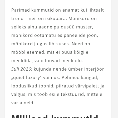
Parimad kummutid on enamat kui lihtsalt
trend – neil on isikupära. Mõnikord on
selleks ainulaadne puidusüü muster,
mõnikord ootamatu esipaneelide joon,
mõnikord julgus lihtsuses. Need on
mööbliesemed, mis ei püüa kõigile
meeldida, vaid loovad meeleolu.
Stiil 2026:
kujunda nende ümber interjöör
„quiet luxury” vaimus. Pehmed kangad,
looduslikud toonid, piiratud värvipalett ja
valgus, mis toob esile tekstuurid, mitte ei
varja neid.