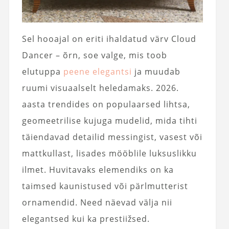
Sel hooajal on eriti ihaldatud värv Cloud
Dancer – õrn, soe valge, mis toob
elutuppa
peene elegantsi
ja muudab
ruumi visuaalselt heledamaks. 2026.
aasta trendides on populaarsed lihtsa,
geomeetrilise kujuga mudelid, mida tihti
täiendavad detailid messingist, vasest või
mattkullast, lisades mööblile luksuslikku
ilmet. Huvitavaks elemendiks on ka
taimsed kaunistused või pärlmutterist
ornamendid. Need näevad välja nii
elegantsed kui ka prestiižsed.