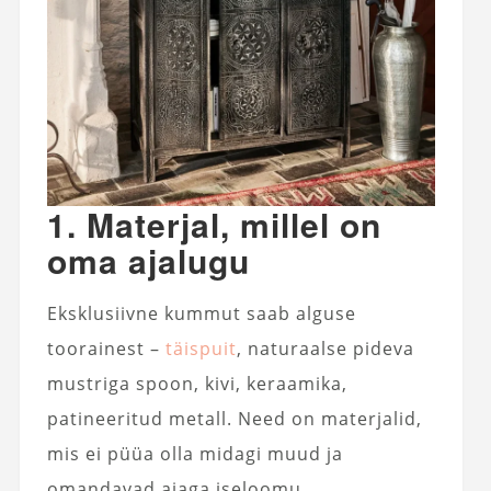
1. Materjal, millel on
oma ajalugu
Eksklusiivne kummut saab alguse
toorainest –
täispuit
, naturaalse pideva
mustriga spoon, kivi, keraamika,
patineeritud metall. Need on materjalid,
mis ei püüa olla midagi muud ja
omandavad ajaga iseloomu.