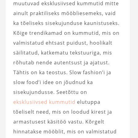
muutuvad eksklusiivsed kummutid mitte
ainult praktiliseks mööbliesemeks, vaid
ka tõeliseks sisekujunduse kaunistuseks.
Kõige trendikamad on kummutid, mis on
valmistatud ehtsast puidust, hoolikalt
säilitatud, katkematu tekstuuriga, mis
rõhutab nende autentsust ja ajatust.
Tähtis on ka teostus. Slow fashion’i ja
slow food’i idee on jõudnud ka
sisekujundusse. Seetõttu on
eksklusiivsed kummutid
elutuppa
tõeliselt need, mis on loodud kirest ja
armastusest käsitöö vastu. Kõrgelt
hinnatakse mööblit, mis on valmistatud