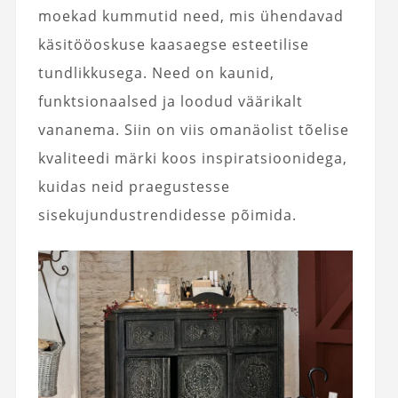
moekad kummutid need, mis ühendavad
käsitööoskuse kaasaegse esteetilise
tundlikkusega. Need on kaunid,
funktsionaalsed ja loodud väärikalt
vananema. Siin on viis omanäolist tõelise
kvaliteedi märki koos inspiratsioonidega,
kuidas neid praegustesse
sisekujundustrendidesse põimida.