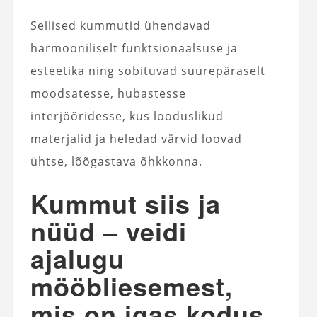
Sellised kummutid ühendavad
harmooniliselt funktsionaalsuse ja
esteetika ning sobituvad suurepäraselt
moodsatesse, hubastesse
interjööridesse, kus looduslikud
materjalid ja heledad värvid loovad
ühtse, lõõgastava õhkkonna.
Kummut siis ja
nüüd – veidi
ajalugu
mööbliesemest,
mis on igas kodus