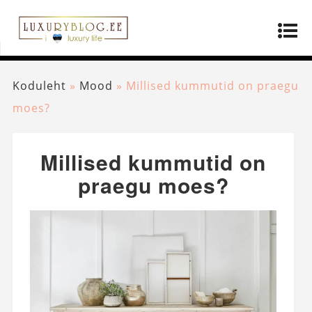
Koduleht
»
Mood
»
Millised kummutid on praegu
moes?
Millised kummutid on
praegu moes?