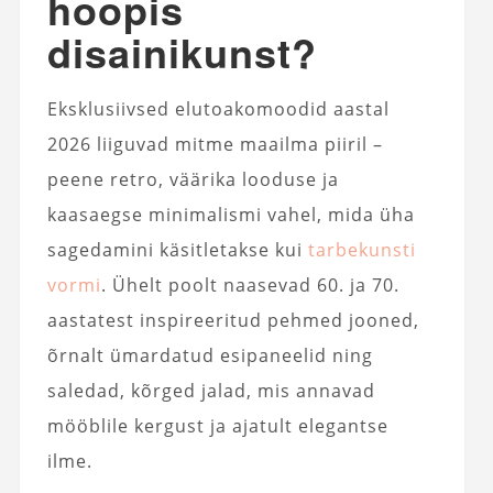
hoopis
disainikunst?
Eksklusiivsed elutoakomoodid aastal
2026 liiguvad mitme maailma piiril –
peene retro, väärika looduse ja
kaasaegse minimalismi vahel, mida üha
sagedamini käsitletakse kui
tarbekunsti
vormi
. Ühelt poolt naasevad 60. ja 70.
aastatest inspireeritud pehmed jooned,
õrnalt ümardatud esipaneelid ning
saledad, kõrged jalad, mis annavad
mööblile kergust ja ajatult elegantse
ilme.