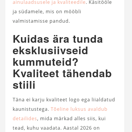
ainulaadsusele ja kvaliteedile
. Käsitööle
ja südamele, mis on mööbli
valmistamisse pandud.
Kuidas ära tunda
eksklusiivseid
kummuteid?
Kvaliteet tähendab
stiili
Täna ei karju kvaliteet logo ega liialdatud
kaunistustega.
Tõeline luksus avaldub
detailides
, mida märkad alles siis, kui
tead, kuhu vaadata. Aastal 2026 on