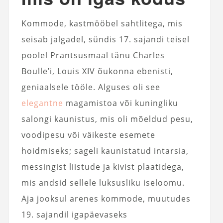
Kommode, kastmööbel sahtlitega, mis
seisab jalgadel, sündis 17. sajandi teisel
poolel Prantsusmaal tänu Charles
Boulle’i, Louis XIV õukonna ebenisti,
geniaalsele tööle. Alguses oli see
elegantne
magamistoa või kuningliku
salongi kaunistus, mis oli mõeldud pesu,
voodipesu või väikeste esemete
hoidmiseks; sageli kaunistatud intarsia,
messingist liistude ja kivist plaatidega,
mis andsid sellele luksusliku iseloomu.
Aja jooksul arenes kommode, muutudes
19. sajandil igapäevaseks