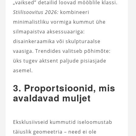
„vaiksed” detailid loovad mööblile klassi.
Stiilisoovitus 2026:
kombineeri
minimalistliku vormiga kummut ühe
silmapaistva aksessuaariga:
disainkeraamika või skulpturaalse
vaasiga. Trendides valitseb põhimõte:
üks tugev aktsent paljude pisiasjade
asemel.
3. Proportsioonid, mis
avaldavad muljet
Eksklusiivseid kummutid iseloomustab
täiuslik geomeetria – need ei ole