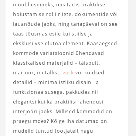
mööbliesemeks, mis täitis praktilise
hoiustamise rolli riiete, dokumentide või
lauanõude jaoks, ning tänapäeval on see
taas tõusmas esile kui stiilse ja
eksklusiivse elutoa element. Kaasaegsed
kommode variatsioonid ühendavad
klassikalised materjalid – täispuit,
marmor, metallist,
vask
või kuldsed
detailid – minimalistliku disaini ja
funktsionaalsusega, pakkudes nii
elegantsi kui ka praktilisi lahendusi
interjööri jaoks. Millised kommodid on
praegu moes? Kõige ihaldatumad on
mudelid tuntud tootjatelt nagu