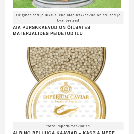
Originaalsed ja luksuslikud aiapurskkaevud on stiilsed ja
kvaliteetsed
AIA PURSKKAEVUD ON ÕILSATES
MATERJALIDES PEIDETUD ILU
foto: imperiumcaviar.ch
ALBINO BELUUGA KAAVIAR – KASPIA MERE