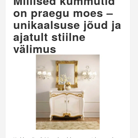
Millised kummutid
on praegu moes –
unikaalsuse jõud ja
ajatult stiilne
välimus