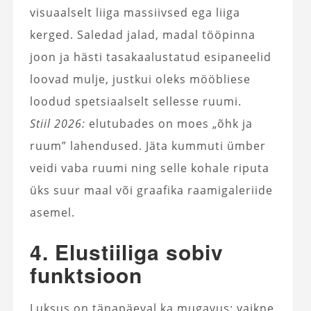
visuaalselt liiga massiivsed ega liiga
kerged. Saledad jalad, madal tööpinna
joon ja hästi tasakaalustatud esipaneelid
loovad mulje, justkui oleks mööbliese
loodud spetsiaalselt sellesse ruumi.
Stiil 2026:
elutubades on moes „õhk ja
ruum” lahendused. Jäta kummuti ümber
veidi vaba ruumi ning selle kohale riputa
üks suur maal või graafika raamigaleriide
asemel.
4. Elustiiliga sobiv
funktsioon
Luksus on tänapäeval ka mugavus: vaikne