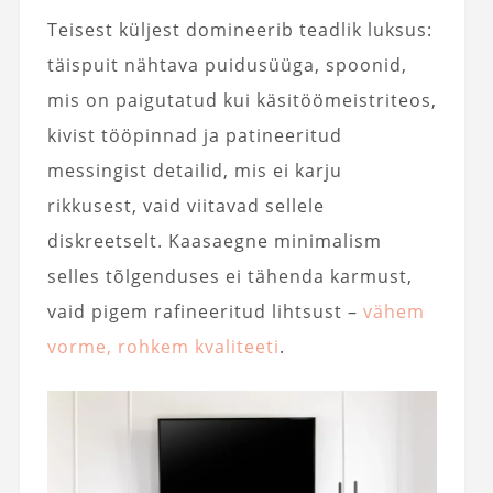
Teisest küljest domineerib teadlik luksus:
täispuit nähtava puidusüüga, spoonid,
mis on paigutatud kui käsitöömeistriteos,
kivist tööpinnad ja patineeritud
messingist detailid, mis ei karju
rikkusest, vaid viitavad sellele
diskreetselt. Kaasaegne minimalism
selles tõlgenduses ei tähenda karmust,
vaid pigem rafineeritud lihtsust –
vähem
vorme, rohkem kvaliteeti
.