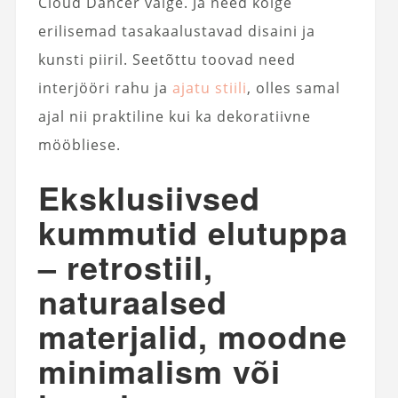
Cloud Dancer valge. Ja need kõige
erilisemad tasakaalustavad disaini ja
kunsti piiril. Seetõttu toovad need
interjööri rahu ja
ajatu stiili
, olles samal
ajal nii praktiline kui ka dekoratiivne
mööbliese.
Eksklusiivsed
kummutid elutuppa
– retrostiil,
naturaalsed
materjalid, moodne
minimalism või