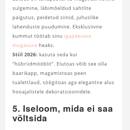
sulgemine, läbimõeldud sahtlite
paigutus, peidetud siinid, juhuslike
lahenduste puudumine. Eksklusiivne
kummut töötab sinu
igapäevase
mugavuse
heaks.
Stiil 2026:
kasuta seda kui
“hübriidmööblit”. Elutoas võib see olla
baarikapp, magamistoas peen
tualettlaud, söögitoas aga elegantne alus
hooajalistele dekoratsioonidele.
5. Iseloom, mida ei saa
võltsida