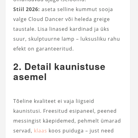
Stiil 2026:
aseta selline kummut sooja
valge Cloud Dancer või heleda greige
taustale. Lisa linased kardinad ja üks
suur, skulptuurne lamp – luksusliku rahu
efekt on garanteeritud.
2. Detail kaunistuse
asemel
Tõeline kvaliteet ei vaja liigseid
kaunistusi. Freesitud esipaneel, peened
messingist käepidemed, pehmelt ümarad
servad,
klaas
koos puiduga – just need