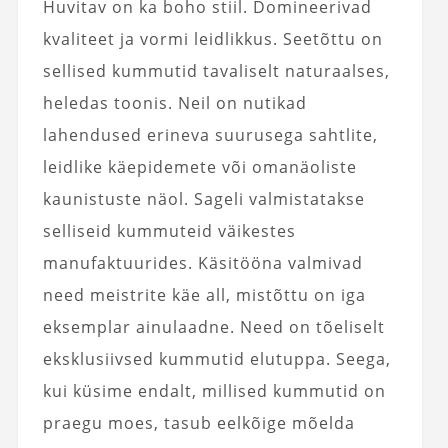
Huvitav on ka boho stiil. Domineerivad
kvaliteet ja vormi leidlikkus. Seetõttu on
sellised kummutid tavaliselt naturaalses,
heledas toonis. Neil on nutikad
lahendused erineva suurusega sahtlite,
leidlike käepidemete või omanäoliste
kaunistuste näol. Sageli valmistatakse
selliseid kummuteid väikestes
manufaktuurides. Käsitööna valmivad
need meistrite käe all, mistõttu on iga
eksemplar ainulaadne. Need on tõeliselt
eksklusiivsed kummutid elutuppa. Seega,
kui küsime endalt, millised kummutid on
praegu moes, tasub eelkõige mõelda