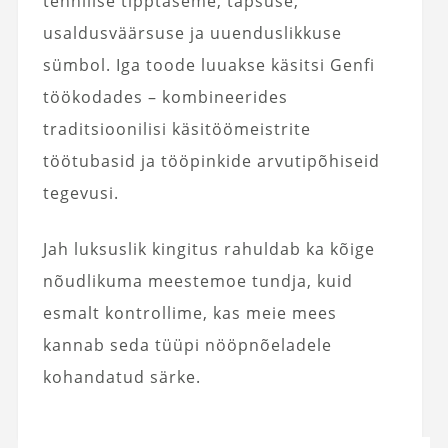
tehnilise tipptaseme, täpsuse,
usaldusväärsuse ja uuenduslikkuse
sümbol. Iga toode luuakse käsitsi Genfi
töökodades – kombineerides
traditsioonilisi käsitöömeistrite
töötubasid ja tööpinkide arvutipõhiseid
tegevusi.
Jah luksuslik kingitus rahuldab ka kõige
nõudlikuma meestemoe tundja, kuid
esmalt kontrollime, kas meie mees
kannab seda tüüpi nööpnõeladele
kohandatud särke.