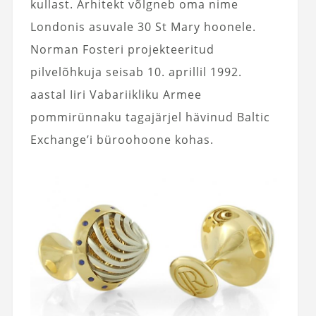
kullast. Arhitekt võlgneb oma nime
Londonis asuvale 30 St Mary hoonele.
Norman Fosteri projekteeritud
pilvelõhkuja seisab 10. aprillil 1992.
aastal Iiri Vabariikliku Armee
pommirünnaku tagajärjel hävinud Baltic
Exchange’i büroohoone kohas.