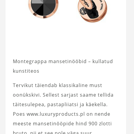
Montegrappa mansetinööbid – kullatud
kunstiteos
Tervikut täiendab klassikaline must
oonükskivi. Sellest sarjast saame tellida
täitesulepea, pastapliiatsi ja käekella.
Poes www.luxuryproducts.pl on nende
meeste mansetinööpide hind 900 zlotti
bruto, nii et see pole väga suur