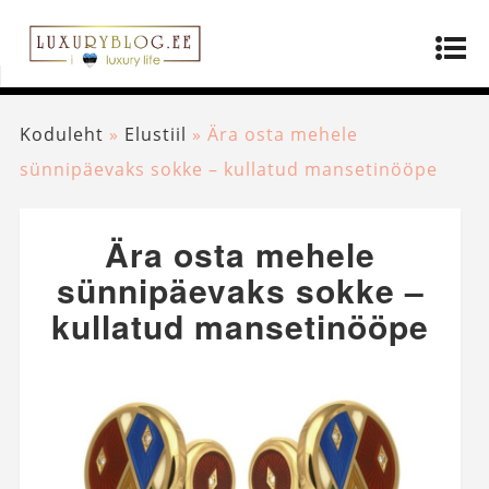
Koduleht
»
Elustiil
»
Ära osta mehele
sünnipäevaks sokke – kullatud mansetinööpe
Ära osta mehele
sünnipäevaks sokke –
kullatud mansetinööpe