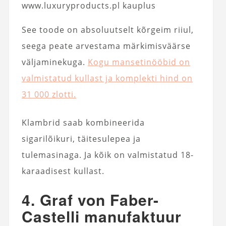
www.luxuryproducts.pl kauplus
See toode on absoluutselt kõrgeim riiul,
seega peate arvestama märkimisväärse
väljaminekuga.
Kogu mansetinööbid on
valmistatud kullast ja komplekti hind on
31 000 zlotti.
Klambrid saab kombineerida
sigarilõikuri, täitesulepea ja
tulemasinaga. Ja kõik on valmistatud 18-
karaadisest kullast.
4. Graf von Faber-
Castelli manufaktuur