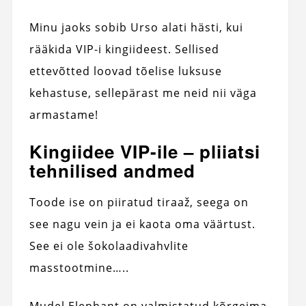
Minu jaoks sobib Urso alati hästi, kui
rääkida VIP-i kingiideest. Sellised
ettevõtted loovad tõelise luksuse
kehastuse, sellepärast me neid nii väga
armastame!
Kingiidee VIP-ile – pliiatsi
tehnilised andmed
Toode ise on piiratud tiraaž, seega on
see nagu vein ja ei kaota oma väärtust.
See ei ole šokolaadivahvlite
masstootmine…..
Mudel Elephant on valmistatud kõrgeima