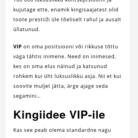
kujutage ette, enamik kingisaajatest olid
toote prestiiži üle tõeliselt rahul ja ausalt
üllatunud.
VIP
on oma positsiooni või rikkuse tõttu
väga tähtis inimene. Need on inimesed,
kes on oma elus näinud ja katsunud
rohkem kui üht luksuslikku asja. Nii et kui
soovite muljet jätta, ärge ajage seda
segamini…
Kingiidee VIP-ile
Kas see peab olema standardne nagu