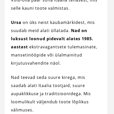
selle kauni toote valmistas.
Ursa
on üks neist kaubamärkidest, mis
suudab meid alati üllatada.
Nad on
luksust loonud pidevalt alates 1985.
aastast
ekstravagantsete tulemasinate,
mansetinööpide või ülalmainitud
kirjutusvahendite näol.
Nad teevad seda suure kirega, mis
saadab alati Itaalia tootjaid, suure
aupaklikkuse ja traditsioonidega. Mis
loomulikult väljendub toote lõplikus
välimuses.