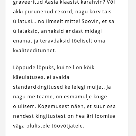
graveeritud Aasia klaasist karahvin? Või
äkki purunenud rekord, nagu korv täis
üllatusi… no ilmselt mitte! Soovin, et sa
üllataksid, annaksid endast midagi
enamat ja teravdaksid tõeliselt oma
kvaliteeditunnet.
Lõppude lõpuks, kui teil on kõik
käeulatuses, ei avalda
standardkingitused kellelegi muljet. Ja
nagu me teame, on esmamulje kõige
olulisem. Kogemusest näen, et suur osa
nendest kingitustest on hea äri loomisel
väga olulistele töövõtjatele.