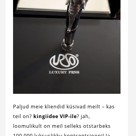
Paljud meie kliendid küsivad meilt – kas
teil on?
kingiidee VIP-ile
? jah,
loomulikult on meil selleks otstarbeks
100 000 luksuslikku kontseptsiooni! Ja