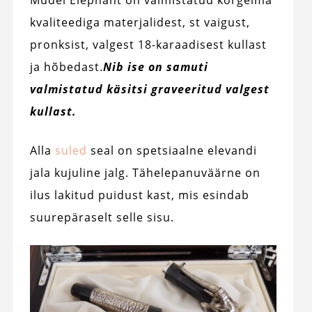
kvaliteediga materjalidest, st vaigust,
pronksist, valgest 18-karaadisest kullast
ja hõbedast.
Nib ise on samuti
valmistatud käsitsi graveeritud valgest
kullast.
Alla
suled
seal on spetsiaalne elevandi
jala kujuline jalg. Tähelepanuväärne on
ilus lakitud puidust kast, mis esindab
suurepäraselt selle sisu.