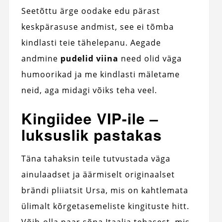
Seetõttu ärge oodake edu pärast
keskpärasuse andmist, see ei tõmba
kindlasti teie tähelepanu. Aegade
andmine
pudelid viina
need olid väga
humoorikad ja me kindlasti mäletame
neid, aga midagi võiks teha veel.
Kingiidee VIP-ile –
luksuslik pastakas
Täna tahaksin teile tutvustada väga
ainulaadset ja äärmiselt originaalset
brändi pliiatsit Ursa, mis on kahtlemata
ülimalt kõrgetasemeliste kingituste hitt.
Võib-olla paar sõna Itaalia tehasest, mis