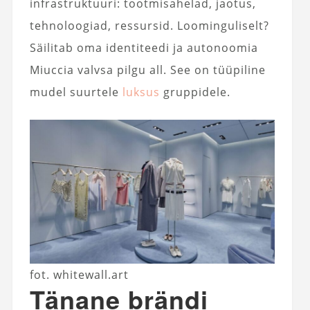
infrastruktuuri: tootmisahelad, jaotus,
tehnoloogiad, ressursid. Loominguliselt?
Säilitab oma identiteedi ja autonoomia
Miuccia valvsa pilgu all. See on tüüpiline
mudel suurtele
luksus
gruppidele.
fot. whitewall.art
Tänane brändi