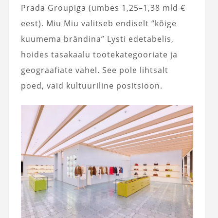
Prada Groupiga (umbes 1,25–1,38 mld €
eest). Miu Miu valitseb endiselt “kõige
kuumema brändina” Lysti edetabelis,
hoides tasakaalu tootekategooriate ja
geograafiate vahel. See pole lihtsalt
poed, vaid kultuuriline positsioon.