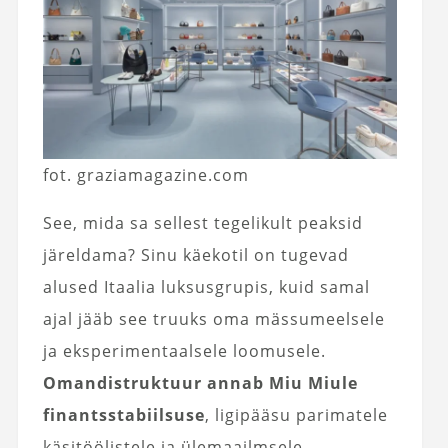
fot. graziamagazine.com
See, mida sa sellest tegelikult peaksid
järeldama? Sinu käekotil on tugevad
alused Itaalia luksusgrupis, kuid samal
ajal jääb see truuks oma mässumeelsele
ja eksperimentaalsele loomusele.
Omandistruktuur annab Miu Miule
finantsstabiilsuse
, ligipääsu parimatele
käsitöölistele ja ülemaailmsele