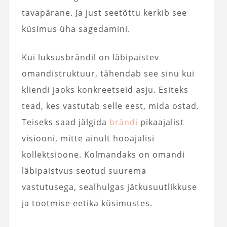
tavapärane. Ja just seetõttu kerkib see
küsimus üha sagedamini.
Kui luksusbrändil on läbipaistev
omandistruktuur, tähendab see sinu kui
kliendi jaoks konkreetseid asju. Esiteks
tead, kes vastutab selle eest, mida ostad.
Teiseks saad jälgida
brändi
pikaajalist
visiooni, mitte ainult hooajalisi
kollektsioone. Kolmandaks on omandi
läbipaistvus seotud suurema
vastutusega, sealhulgas jätkusuutlikkuse
ja tootmise eetika küsimustes.