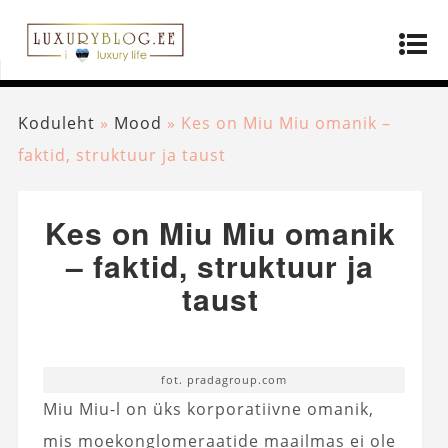
Koduleht
»
Mood
»
Kes on Miu Miu omanik –
faktid, struktuur ja taust
Kes on Miu Miu omanik
– faktid, struktuur ja
taust
fot. pradagroup.com
Miu Miu-l on üks korporatiivne omanik,
mis moekonglomeraatide maailmas ei ole