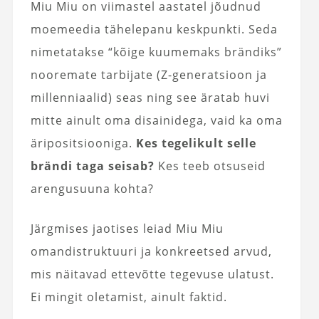
Miu Miu on viimastel aastatel jõudnud
moemeedia tähelepanu keskpunkti. Seda
nimetatakse “kõige kuumemaks brändiks”
nooremate tarbijate (Z-generatsioon ja
millenniaalid) seas ning see äratab huvi
mitte ainult oma disainidega, vaid ka oma
äripositsiooniga.
Kes tegelikult selle
brändi taga seisab?
Kes teeb otsuseid
arengusuuna kohta?
Järgmises jaotises leiad Miu Miu
omandistruktuuri ja konkreetsed arvud,
mis näitavad ettevõtte tegevuse ulatust.
Ei mingit oletamist, ainult faktid.