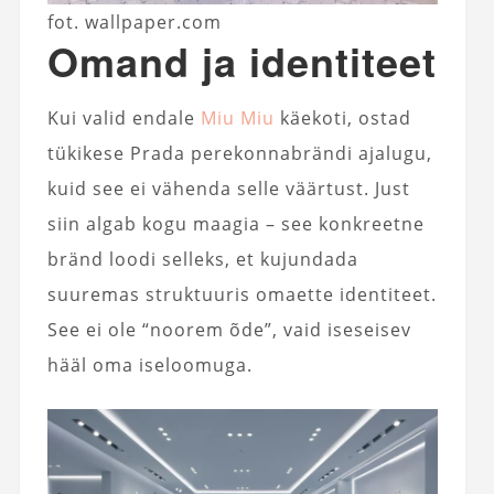
fot. wallpaper.com
Omand ja identiteet
Kui valid endale
Miu Miu
käekoti, ostad
tükikese Prada perekonnabrändi ajalugu,
kuid see ei vähenda selle väärtust. Just
siin algab kogu maagia – see konkreetne
bränd loodi selleks, et kujundada
suuremas struktuuris omaette identiteet.
See ei ole “noorem õde”, vaid iseseisev
hääl oma iseloomuga.