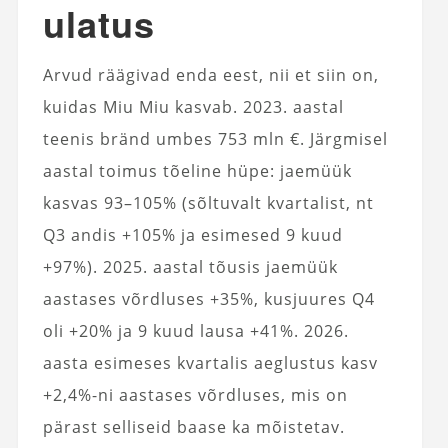
ulatus
Arvud räägivad enda eest, nii et siin on,
kuidas Miu Miu kasvab. 2023. aastal
teenis bränd umbes 753 mln €. Järgmisel
aastal toimus tõeline hüpe: jaemüük
kasvas 93–105% (sõltuvalt kvartalist, nt
Q3 andis +105% ja esimesed 9 kuud
+97%). 2025. aastal tõusis jaemüük
aastases võrdluses +35%, kusjuures Q4
oli +20% ja 9 kuud lausa +41%. 2026.
aasta esimeses kvartalis aeglustus kasv
+2,4%-ni aastases võrdluses, mis on
pärast selliseid baase ka mõistetav.