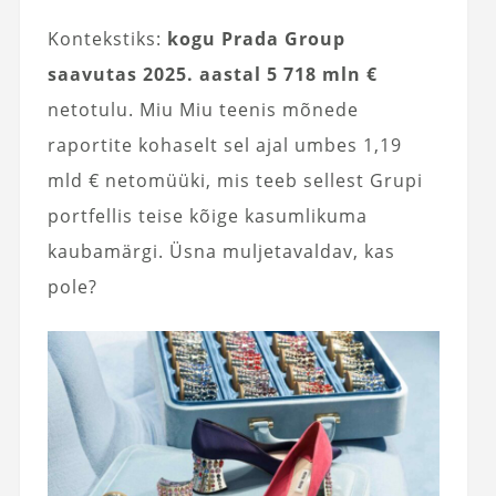
Kontekstiks:
kogu Prada Group
saavutas 2025. aastal 5 718 mln €
netotulu. Miu Miu teenis mõnede
raportite kohaselt sel ajal umbes 1,19
mld € netomüüki, mis teeb sellest Grupi
portfellis teise kõige kasumlikuma
kaubamärgi. Üsna muljetavaldav, kas
pole?