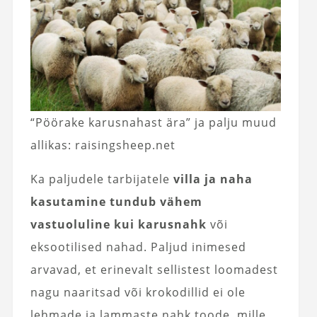
“Pöörake karusnahast ära” ja palju muud
allikas: raisingsheep.net
Ka paljudele tarbijatele
villa ja naha
kasutamine tundub vähem
vastuoluline kui karusnahk
või
eksootilised nahad. Paljud inimesed
arvavad, et erinevalt sellistest loomadest
nagu naaritsad või krokodillid ei ole
lehmade ja lammaste nahk toode, mille