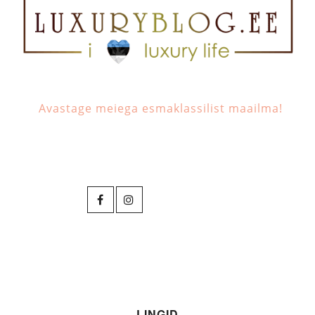
Avastage meiega esmaklassilist maailma!
LINGID