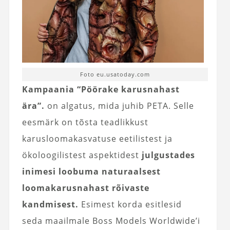
Foto eu.usatoday.com
Kampaania “Pöörake karusnahast
ära”.
on algatus, mida juhib PETA. Selle
eesmärk on tõsta teadlikkust
karusloomakasvatuse eetilistest ja
ökoloogilistest aspektidest
julgustades
inimesi loobuma naturaalsest
loomakarusnahast rõivaste
kandmisest.
Esimest korda esitlesid
seda maailmale Boss Models Worldwide’i