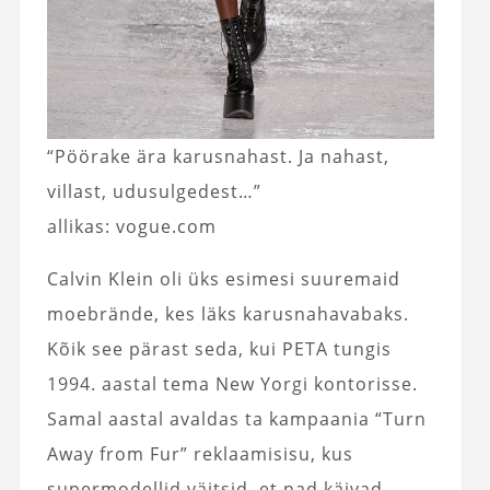
“Pöörake ära karusnahast. Ja nahast,
villast, udusulgedest…”
allikas: vogue.com
Calvin Klein oli üks esimesi suuremaid
moebrände, kes läks karusnahavabaks.
Kõik see pärast seda, kui PETA tungis
1994. aastal tema New Yorgi kontorisse.
Samal aastal avaldas ta kampaania “Turn
Away from Fur” reklaamisisu, kus
supermodellid väitsid, et nad käivad