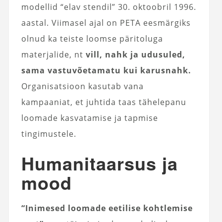
modellid “elav stendil” 30. oktoobril 1996.
aastal. Viimasel ajal on PETA eesmärgiks
olnud ka teiste loomse päritoluga
materjalide, nt
vill, nahk ja udusuled,
sama vastuvõetamatu kui karusnahk.
Organisatsioon kasutab vana
kampaaniat, et juhtida taas tähelepanu
loomade kasvatamise ja tapmise
tingimustele.
Humanitaarsus ja
mood
“Inimesed loomade eetilise kohtlemise