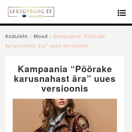
Koduleht
»
Mood
»
Kampaania “Pöörake
karusnahast ära” uues versioonis
Kampaania “Pöörake
karusnahast ära” uues
versioonis