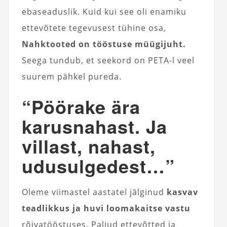
ebaseaduslik. Kuid kui see oli enamiku
ettevõtete tegevusest tühine osa,
Nahktooted on tööstuse müügijuht.
Seega tundub, et seekord on PETA-l veel
suurem pähkel pureda.
“Pöörake ära
karusnahast. Ja
villast, nahast,
udusulgedest…”
Oleme viimastel aastatel jälginud
kasvav
teadlikkus ja huvi loomakaitse vastu
rõivatööstuses. Paljud ettevõtted ja