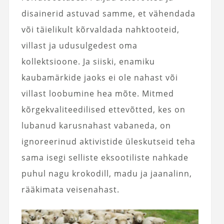
disainerid astuvad samme, et vähendada
või täielikult kõrvaldada nahktooteid,
villast ja udusulgedest oma
kollektsioone. Ja siiski, enamiku
kaubamärkide jaoks ei ole nahast või
villast loobumine hea mõte. Mitmed
kõrgekvaliteedilised ettevõtted, kes on
lubanud karusnahast vabaneda, on
ignoreerinud aktivistide üleskutseid teha
sama isegi selliste eksootiliste nahkade
puhul nagu krokodill, madu ja jaanalinn,
rääkimata veisenahast.