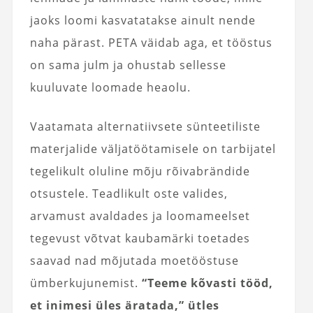
jaoks loomi kasvatatakse ainult nende
naha pärast. PETA väidab aga, et tööstus
on sama julm ja ohustab sellesse
kuuluvate loomade heaolu.
Vaatamata alternatiivsete sünteetiliste
materjalide väljatöötamisele on tarbijatel
tegelikult oluline mõju rõivabrändide
otsustele. Teadlikult oste valides,
arvamust avaldades ja loomameelset
tegevust võtvat kaubamärki toetades
saavad nad mõjutada moetööstuse
ümberkujunemist.
“Teeme kõvasti tööd,
et inimesi üles äratada,” ütles