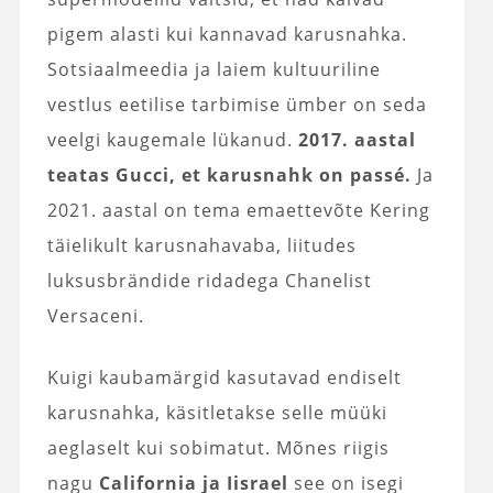
pigem alasti kui kannavad karusnahka.
Sotsiaalmeedia ja laiem kultuuriline
vestlus eetilise tarbimise ümber on seda
veelgi kaugemale lükanud.
2017. aastal
teatas Gucci, et karusnahk on passé.
Ja
2021. aastal on tema emaettevõte Kering
täielikult karusnahavaba, liitudes
luksusbrändide ridadega Chanelist
Versaceni.
Kuigi kaubamärgid kasutavad endiselt
karusnahka, käsitletakse selle müüki
aeglaselt kui sobimatut. Mõnes riigis
nagu
California ja Iisrael
see on isegi