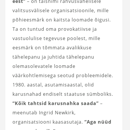
eest”
– on täisnimi rahvusvahelisele
valitsusvälisele organisatsioonile, mille
põhieesmärk on kaitsta loomade õigusi.
Ta on tuntud oma provokatiivse ja
vastuolulise tegevuse poolest, mille
eesmärk on tõmmata avalikkuse
tähelepanu ja juhtida tähelepanu
olemasolevatele loomade
väärkohtlemisega seotud probleemidele.
1980. aastal, asutamisaastal, olid
karusnahad endiselt staatuse sümboliks.
“Kõik tahtsid karusnahka saada”
–
meenutab Ingrid Newkirk,
organisatsiooni kaasasutaja.
“Aga nüüd