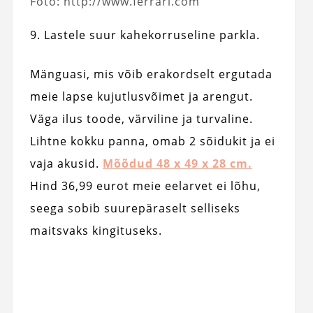
Foto: http://www.ferrari.com
9. Lastele suur kahekorruseline parkla.
Mänguasi, mis võib erakordselt ergutada
meie lapse kujutlusvõimet ja arengut.
Väga ilus toode, värviline ja turvaline.
Lihtne kokku panna, omab 2 sõidukit ja ei
vaja akusid.
Mõõdud 48 x 49 x 28 cm.
Hind 36,99 eurot meie eelarvet ei lõhu,
seega sobib suurepäraselt selliseks
maitsvaks kingituseks.