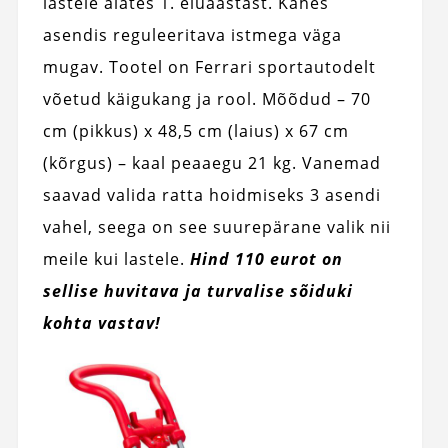
lastele alates 1. eluaastast. Kahes
asendis reguleeritava istmega väga
mugav. Tootel on Ferrari sportautodelt
võetud käigukang ja rool. Mõõdud – 70
cm (pikkus) x 48,5 cm (laius) x 67 cm
(kõrgus) – kaal peaaegu 21 kg. Vanemad
saavad valida ratta hoidmiseks 3 asendi
vahel, seega on see suurepärane valik nii
meile kui lastele.
Hind 110 eurot on
sellise huvitava ja turvalise sõiduki
kohta vastav!