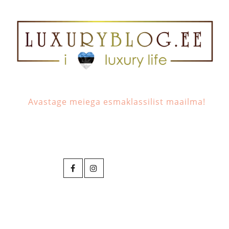
Avastage meiega esmaklassilist maailma!