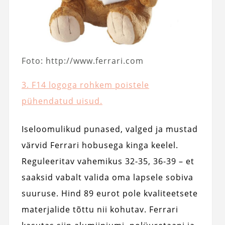
Foto: http://www.ferrari.com
3. F14 logoga rohkem poistele
pühendatud uisud.
Iseloomulikud punased, valged ja mustad
värvid Ferrari hobusega kinga keelel.
Reguleeritav vahemikus 32-35, 36-39 – et
saaksid vabalt valida oma lapsele sobiva
suuruse. Hind 89 eurot pole kvaliteetsete
materjalide tõttu nii kohutav. Ferrari