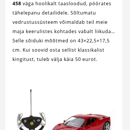
458
väga hoolikalt taasloodud, pöörates
tähelepanu detailidele. Sõltumatu
vedrustussüsteem võimaldab teil meie
maja keerulistes kohtades vabalt liikuda…
Selle sõiduki mõõtmed on 43×22,5×17,5
cm. Kui soovid osta sellist klassikalist
kingitust, tuleb välja käia 50 eurot.