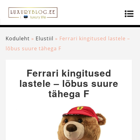
Koduleht
»
Elustiil
»
Ferrari kingitused lastele –
lõbus suure tähega F
Ferrari kingitused
lastele – lõbus suure
tähega F