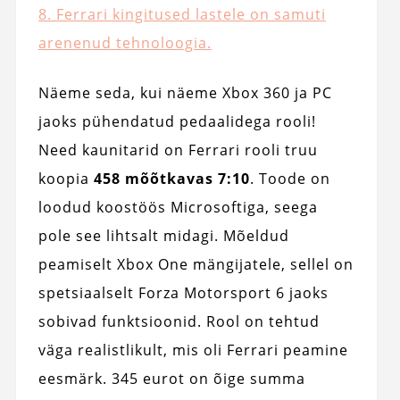
8. Ferrari kingitused lastele on samuti
arenenud tehnoloogia.
Näeme seda, kui näeme Xbox 360 ja PC
jaoks pühendatud pedaalidega rooli!
Need kaunitarid on Ferrari rooli truu
koopia
458 mõõtkavas 7:10
. Toode on
loodud koostöös Microsoftiga, seega
pole see lihtsalt midagi. Mõeldud
peamiselt Xbox One mängijatele, sellel on
spetsiaalselt Forza Motorsport 6 jaoks
sobivad funktsioonid. Rool on tehtud
väga realistlikult, mis oli Ferrari peamine
eesmärk. 345 eurot on õige summa