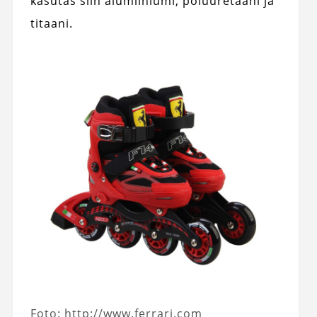
kasutas siin alumiiniumi, polüuretaani ja
titaani.
Foto: http://www.ferrari.com