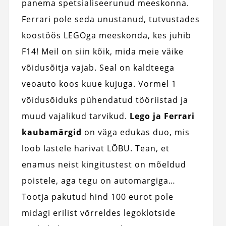
panema spetsialiseerunud meeskonna.
Ferrari pole seda unustanud, tutvustades
koostöös LEGOga meeskonda, kes juhib
F14! Meil on siin kõik, mida meie väike
võidusõitja vajab. Seal on kaldteega
veoauto koos kuue kujuga. Vormel 1
võidusõiduks pühendatud tööriistad ja
muud vajalikud tarvikud.
Lego ja Ferrari
kaubamärgid
on väga edukas duo, mis
loob lastele harivat LÕBU. Tean, et
enamus neist kingitustest on mõeldud
poistele, aga tegu on automargiga…
Tootja pakutud hind 100 eurot pole
midagi erilist võrreldes legoklotside