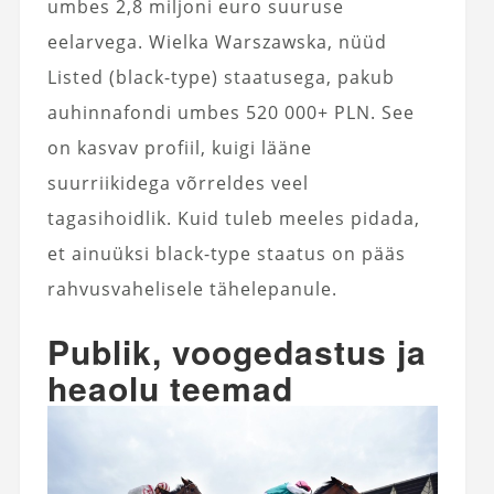
umbes 2,8 miljoni euro suuruse
eelarvega. Wielka Warszawska, nüüd
Listed (black-type) staatusega, pakub
auhinnafondi umbes 520 000+ PLN. See
on kasvav profiil, kuigi lääne
suurriikidega võrreldes veel
tagasihoidlik. Kuid tuleb meeles pidada,
et ainuüksi black-type staatus on pääs
rahvusvahelisele tähelepanule.
Publik, voogedastus ja
heaolu teemad