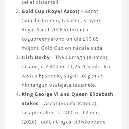
sellel distantsil.
Gold Cup (Royal Ascot)
– Ascot
(Suurbritannia), tasased, stayers;
Royal Ascot 2026 kohtumise
kogupreemiafond on üle £10,65
miljoni, Gold Cup on nädala süda.
Irish Derby
– The Curragh (Iirimaa),
tasane, u 2 400 m, €1,25–1,5 mln. Iiri
vastus Epsomile, sageli kõrgemad
hinnangud osalejate tasemele.
King George VI and Queen Elizabeth
Stakes
– Ascot (Suurbritannia),
tasapinnaline, u 2400 m, £2 mln
(2026). Juuli,
all-aged
, põlvkondade