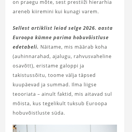
on praegu mõte, sest prestiiži hierarhia
areneb kiiremini kui kunagi varem.
Sellest artiklist leiad selge 2026. aasta
Euroopa kümne parima hobuvõistluse
edetabeli.
Näitame, mis määrab koha
(auhinnarahad, ajalugu, rahvusvaheline
osavõtt), eristame galoppi ja
takistussõitu, toome välja täpsed
kuupäevad ja summad. Ilma liigse
teooriata – ainult faktid, mis aitavad sul
mõista, kus tegelikult tuksub Euroopa
hobuvõistluste süda.