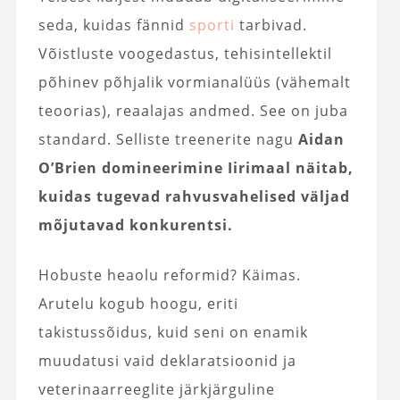
seda, kuidas fännid
sporti
tarbivad.
Võistluste voogedastus, tehisintellektil
põhinev põhjalik vormianalüüs (vähemalt
teoorias), reaalajas andmed. See on juba
standard. Selliste treenerite nagu
Aidan
O’Brien domineerimine Iirimaal näitab,
kuidas tugevad rahvusvahelised väljad
mõjutavad konkurentsi.
Hobuste heaolu reformid? Käimas.
Arutelu kogub hoogu, eriti
takistussõidus, kuid seni on enamik
muudatusi vaid deklaratsioonid ja
veterinaarreeglite järkjärguline