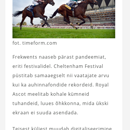
fot. timeform.com
Frekwents naaseb pärast pandeemiat,
eriti festivalidel. Cheltenham Festival
püstitab samaaegselt nii vaatajate arvu
kui ka auhinnafondide rekordeid. Royal
Ascot meelitab kohale kümneid
tuhandeid, luues õhkkonna, mida ükski
ekraan ei suuda asendada.
Teisest küljest muudab digitaliseerimine