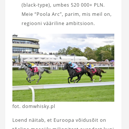
(black-type), umbes 520 000+ PLN.
Meie “Poola Arc”, parim, mis meil on,
regiooni vääriline ambitsioon.
fot. domwhisky.pl
Loend näitab, et Euroopa võidusõit on