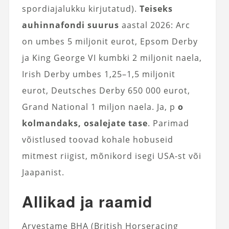
spordiajalukku kirjutatud).
Teiseks
auhinnafondi suurus
aastal 2026: Arc
on umbes 5 miljonit eurot, Epsom Derby
ja King George VI kumbki 2 miljonit naela,
Irish Derby umbes 1,25–1,5 miljonit
eurot, Deutsches Derby 650 000 eurot,
Grand National 1 miljon naela. Ja, p
o
kolmandaks, osalejate tase
. Parimad
võistlused toovad kohale hobuseid
mitmest riigist, mõnikord isegi USA-st või
Jaapanist.
Allikad ja raamid
Arvestame BHA (British Horseracing