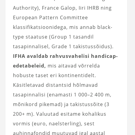
Authority), France Galop, Iiri IHRB ning
European Pattern Committee
klassifikatsioonidega, mis annab black-
type staatuse (Group 1 tasandil
tasapinnalisel, Grade 1 takistussõidus).
IFHA avaldab rahvusvahelisi handicap-
edetabeleid,
mis aitavad võrrelda
hobuste taset eri kontinentidelt.
Käsitletavad distantsid hõlmavad
tasapinnalisi (enamasti 1 000–2 400 m,
mõnikord pikemad) ja takistussõite (3
200+ m). Valuutad esitame kohalikus
vormis (euro, naelsterling), sest
auhinnafondid muutuvad igal aastal