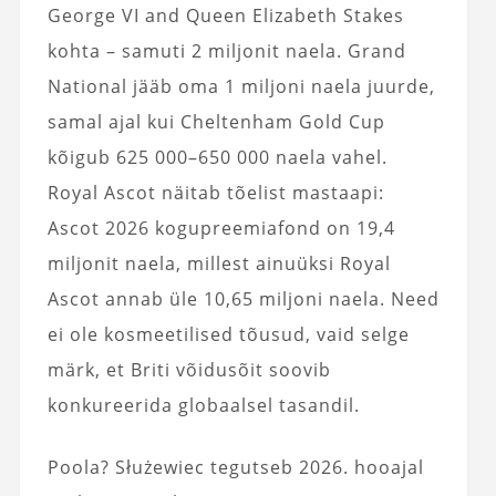
George VI and Queen Elizabeth Stakes
kohta – samuti 2 miljonit naela. Grand
National jääb oma 1 miljoni naela juurde,
samal ajal kui Cheltenham Gold Cup
kõigub 625 000–650 000 naela vahel.
Royal Ascot näitab tõelist mastaapi:
Ascot 2026 kogupreemiafond on 19,4
miljonit naela, millest ainuüksi Royal
Ascot annab üle 10,65 miljoni naela. Need
ei ole kosmeetilised tõusud, vaid selge
märk, et Briti võidusõit soovib
konkureerida globaalsel tasandil.
Poola? Służewiec tegutseb 2026. hooajal