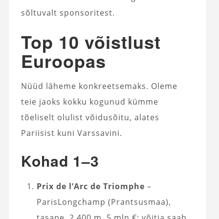
sõltuvalt sponsoritest.
Top 10 võistlust
Euroopas
Nüüd läheme konkreetsemaks. Oleme
teie jaoks kokku kogunud kümme
tõeliselt olulist võidusõitu, alates
Pariisist kuni Varssavini.
Kohad 1–3
Prix de l’Arc de Triomphe
–
ParisLongchamp (Prantsusmaa),
tasane, 2 400 m, 5 mln €; võitja saab