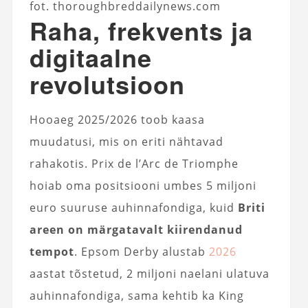
fot. thoroughbreddailynews.com
Raha, frekvents ja
digitaalne
revolutsioon
Hooaeg 2025/2026 toob kaasa
muudatusi, mis on eriti nähtavad
rahakotis. Prix de l’Arc de Triomphe
hoiab oma positsiooni umbes 5 miljoni
euro suuruse auhinnafondiga, kuid
Briti
areen on märgatavalt kiirendanud
tempot
. Epsom Derby alustab
2026
aastat tõstetud, 2 miljoni naelani ulatuva
auhinnafondiga, sama kehtib ka King