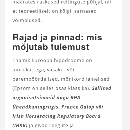
määrates raskused reitingute põhjal, nii
et teoreetiliselt on kõigil sarnased
võimalused.
Rajad ja pinnad: mis
mõjutab tulemust
Enamik Euroopa hipodroome on
murukattega, vasaku- või
parempöördelised, mõnikord lainelised
(Epsom on selles osas klassika).
Sellised
organisatsioonid nagu BHA
Ühendkuningriigis, France Galop või
Irish Horseracing Regulatory Board
(IHRB)
jälgivad reeglite ja