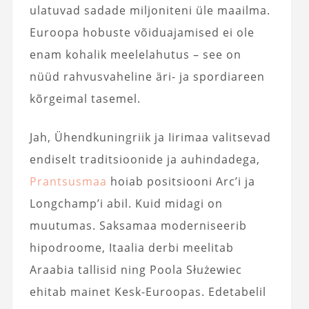
ulatuvad sadade miljoniteni üle maailma.
Euroopa hobuste võiduajamised ei ole
enam kohalik meelelahutus – see on
nüüd rahvusvaheline äri- ja spordiareen
kõrgeimal tasemel.
Jah, Ühendkuningriik ja Iirimaa valitsevad
endiselt traditsioonide ja auhindadega,
Prantsusmaa
hoiab positsiooni Arc’i ja
Longchamp’i abil. Kuid midagi on
muutumas. Saksamaa moderniseerib
hipodroome, Itaalia derbi meelitab
Araabia tallisid ning Poola Służewiec
ehitab mainet Kesk-Euroopas. Edetabelil