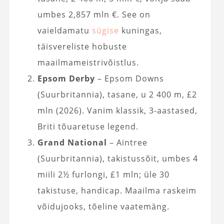
umbes 2,857 mln €. See on
vaieldamatu
sügise
kuningas,
täisvereliste hobuste
maailmameistrivõistlus.
Epsom Derby
– Epsom Downs
(Suurbritannia), tasane, u 2 400 m, £2
mln (2026). Vanim klassik, 3-aastased,
Briti tõuaretuse legend.
Grand National
– Aintree
(Suurbritannia), takistussõit, umbes 4
miili 2½ furlongi, £1 mln; üle 30
takistuse, handicap. Maailma raskeim
võidujooks, tõeline vaatemäng.