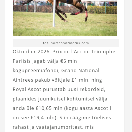
fot. horseandrideruk.com
Oktoober 2026. Prix de l’Arc de Triomphe
Pariisis jagab välja €5 mln
kogupreemiafondi, Grand National
Aintrees pakub võitjale £1 mln, ning
Royal Ascot purustab uusi rekordeid,
plaanides juunikuisel kohtumisel välja
anda üle £10,65 mln (kogu aasta Ascotil
on see £19,4 mln). Siin räägime tõelisest
rahast ja vaatajanumbritest, mis