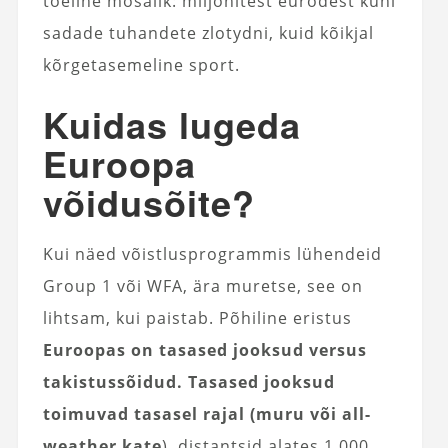
tõeline mosaiik: miljonitest eurodest kuni
sadade tuhandete zlotydni, kuid kõikjal
kõrgetasemeline sport.
Kuidas lugeda
Euroopa
võidusõite?
Kui näed võistlusprogrammis lühendeid
Group 1 või WFA, ära muretse, see on
lihtsam, kui paistab. Põhiline eristus
Euroopas on tasased jooksud versus
takistussõidud. Tasased jooksud
toimuvad tasasel rajal (muru või all-
weather kate
), distantsid alates 1 000