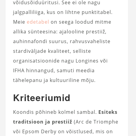
võidusõiduüritusi. See ei ole nagu
jalgpalliliiga, kus on lihtne punktitabel.
Meie
edetabel
on seega loodud mitme
allika sünteesina: ajalooline prestiiž,
auhinnafondi suurus, rahvusvaheliste
stardiväljade kvaliteet, selliste
organisatsioonide nagu Longines või
IFHA hinnangud, samuti meedia
tähelepanu ja kultuuriline mõju.
Kriteeriumid
Koondis põhineb kolmel sambal.
Esiteks
traditsioon ja prestiiž
(Arc de Triomphe
või Epsom Derby on võistlused, mis on