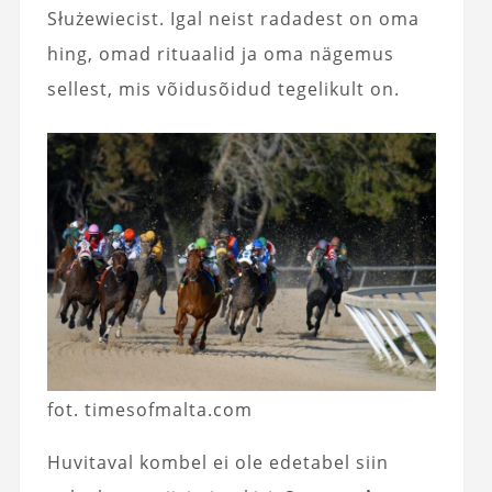
Służewiecist. Igal neist radadest on oma
hing, omad rituaalid ja oma nägemus
sellest, mis võidusõidud tegelikult on.
fot. timesofmalta.com
Huvitaval kombel ei ole edetabel siin