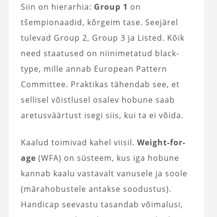
Siin on hierarhia:
Group 1
on
tšempionaadid, kõrgeim tase. Seejärel
tulevad Group 2, Group 3 ja Listed. Kõik
need staatused on niinimetatud black-
type, mille annab European Pattern
Committee. Praktikas tähendab see, et
sellisel võistlusel osalev hobune saab
aretusväärtust isegi siis, kui ta ei võida.
Kaalud toimivad kahel viisil.
Weight-for-
age
(WFA) on süsteem, kus iga hobune
kannab kaalu vastavalt vanusele ja soole
(märahobustele antakse soodustus).
Handicap seevastu tasandab võimalusi,