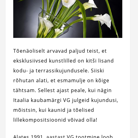
Tõenäoliselt arvavad paljud teist, et
eksklusiivsed kunstlilled on kitši lisand
kodu- ja terrassikujundusele. Siiski
rõhutan alati, et esmamulje on kõige
tähtsam. Sellest ajast peale, kui nägin
Itaalia kaubamärgi VG julgeid kujundusi,
mõistsin, kui kaunid ja tõelised
lillekompositsioonid võivad olla!
Alates 1991. aastast VG tootmine loob