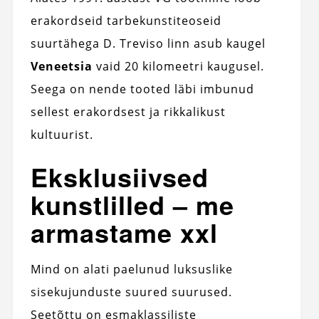
erakordseid tarbekunstiteoseid
suurtähega D. Treviso linn asub kaugel
Veneetsia
vaid 20 kilomeetri kaugusel.
Seega on nende tooted läbi imbunud
sellest erakordsest ja rikkalikust
kultuurist.
Eksklusiivsed
kunstlilled – me
armastame xxl
Mind on alati paelunud luksuslike
sisekujunduste suured suurused.
Seetõttu on esmaklassiliste