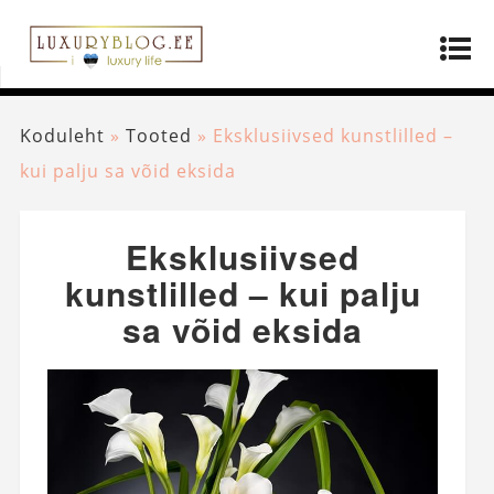
Koduleht
»
Tooted
»
Eksklusiivsed kunstlilled –
kui palju sa võid eksida
Eksklusiivsed
kunstlilled – kui palju
sa võid eksida