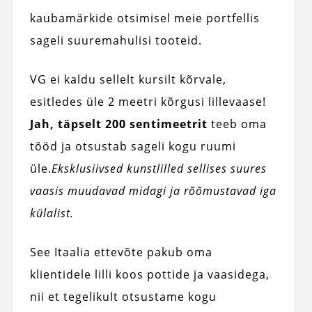
kaubamärkide otsimisel meie portfellis
sageli suuremahulisi tooteid.
VG ei kaldu sellelt kursilt kõrvale,
esitledes üle 2 meetri kõrgusi lillevaase!
Jah, täpselt 200 sentimeetrit
teeb oma
tööd ja otsustab sageli kogu ruumi
üle.
Eksklusiivsed kunstlilled sellises suures
vaasis muudavad midagi ja rõõmustavad iga
külalist.
See Itaalia ettevõte pakub oma
klientidele lilli koos pottide ja vaasidega,
nii et tegelikult otsustame kogu