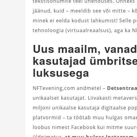
tekstisõnumite teel ühenduses. Õnneks 
jäänud, kuid – meeldib see või mitte – kõ
minek ei eelda kodust lahkumist! Selle
tehnoloogia (virtuaalreaalsus), aga ka N
Uus maailm, vanad
kasutajad ümbritse
luksusega
NFTevening,com andmetel –
Detsentra
unikaalset kasutajat. Liivakasti metave
miljoni unikaalse kasutaja digitaalse po
platvormid – ta töötab muu hulgas omaett
loobus nimest Facebook kui mitme suur