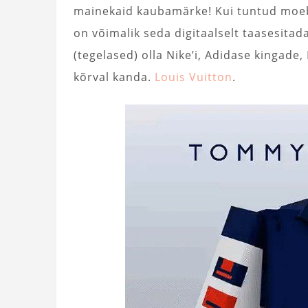
mainekaid kaubamärke! Kui tuntud moe
on võimalik seda digitaalselt taasesita
(tegelased) olla Nike’i, Adidase kingade, 
kõrval kanda.
Louis Vuitton
.