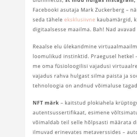
üldnimetus,
st muu hulgas Instagram,
Facebooki asutaja Mark Zuckerberg – n
seda tähele
eksklusiivne
kaubamärgid, ke
digitaalsesse maailma. Bah! Nad avavad 
Reaalse elu ülekandmine virtuaalmaailm
loomulikud instinktid. Praegusel hetkel –
me oma füsioloogilisi vajadusi virtuaalr
vajadus rahva hulgast silma paista ja s
tehnoloogia on andnud võimaluse tagada
NFT märk
– kaitstud plokiahela krüptog
autentsussertifikaat, esimene võltsimatu
võimaldab teil selle hõlpsasti määrata d
ilmuvad erinevates metaverssides – auto-