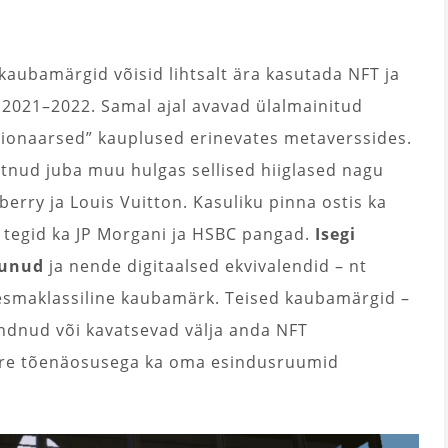
kaubamärgid võisid lihtsalt ära kasutada NFT ja
 2021–2022. Samal ajal avavad ülalmainitud
sionaarsed” kauplused erinevates metaverssides.
tnud juba muu hulgas sellised hiiglased nagu
berry ja Louis Vuitton. Kasuliku pinna ostis ka
 tegid ka JP Morgani ja HSBC pangad.
Isegi
munud
ja nende digitaalsed ekvivalendid – nt
esmaklassiline kaubamärk. Teised kaubamärgid –
andnud või kavatsevad välja anda NFT
uure tõenäosusega ka oma esindusruumid