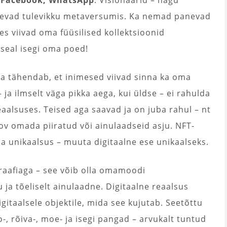
 Facebook, WhatsApp
. Visionäärid – nagu
äevad tulevikku metaversumis. Ka nemad panevad
s viivad oma füüsilised kollektsioonid
seal isegi oma poed!
a tähendab, et inimesed viivad sinna ka oma
 ja ilmselt väga pikka aega, kui üldse – ei rahulda
eaalsuses. Teised aga saavad ja on juba rahul – nt
oov omada piiratud või ainulaadseid asju. NFT-
 unikaalsus – muuta digitaalne ese unikaalseks.
raafiaga – see võib olla omamoodi
 ja tõeliselt ainulaadne. Digitaalne reaalsus
igitaalsele objektile, mida see kujutab. Seetõttu
, rõiva-, moe- ja isegi pangad – arvukalt tuntud