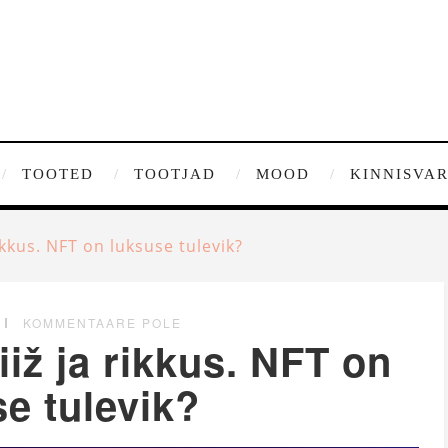
TOOTED
TOOTJAD
MOOD
KINNISVA
rikkus. NFT on luksuse tulevik?
KOMMENTAARE POLE
iiž ja rikkus. NFT on
e tulevik?