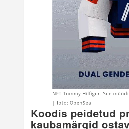
NFT Tommy Hilfiger. See müüdi 
| foto: OpenSea
Koodis peidetud pr
kaubamärgid ostav