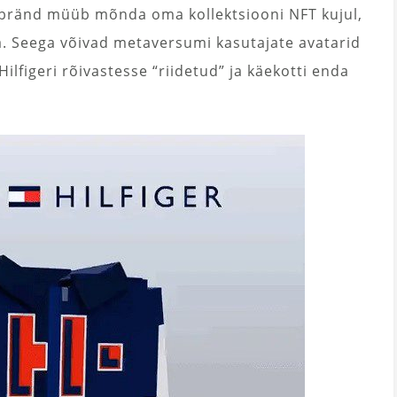
bränd müüb mõnda oma kollektsiooni NFT kujul,
da. Seega võivad metaversumi kasutajate avatarid
Hilfigeri rõivastesse “riidetud” ja käekotti enda