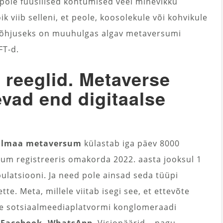
pole füüsilised kohtumised veel minevikku
ik viib selleni, et peole, koosolekule või kohvikule
 põhjuseks on muuhulgas algav metaversumi
FT-d.
 reeglid. Metaverse
vad end digitaalse
almaa metaversum
külastab iga päev 8000
rsum registreeris omakorda 2022. aasta jooksul 1
pulatsiooni. Ja need pole ainsad seda tüüpi
e. Meta, millele viitab isegi see, et ettevõte
e sotsiaalmeediaplatvormi konglomeraadi