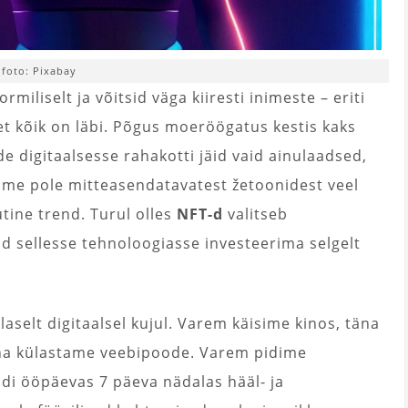
foto: Pixabay
miliselt ja võitsid väga kiiresti inimeste – eriti
t kõik on läbi. Põgus moeröögatus kestis kaks
e digitaalsesse rahakotti jäid vaid ainulaadsed,
t me pole mitteasendatavatest žetoonidest veel
utine trend. Turul olles
NFT-d
valitseb
d sellesse tehnoloogiasse investeerima selgelt
selt digitaalsel kujul. Varem käisime kinos, täna
äna külastame veebipoode. Varem pidime
di ööpäevas 7 päeva nädalas hääl- ja