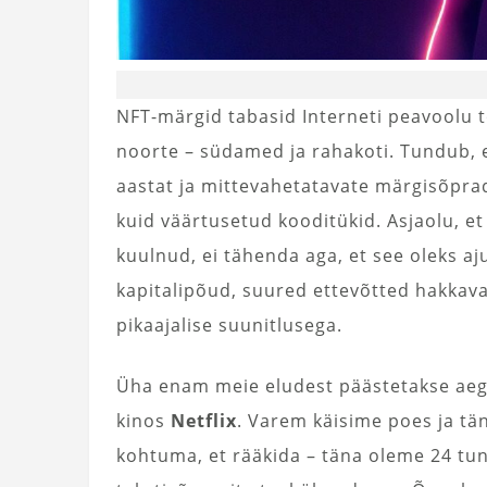
NFT-märgid tabasid Interneti peavoolu tor
noorte – südamed ja rahakoti. Tundub, e
aastat ja mittevahetatavate märgisõprad
kuid väärtusetud kooditükid. Asjaolu, e
kuulnud, ei tähenda aga, et see oleks aj
kapitalipõud, suured ettevõtted hakkava
pikaajalise suunitlusega.
Üha enam meie eludest päästetakse aegla
kinos
Netflix
. Varem käisime poes ja t
kohtuma, et rääkida – täna oleme 24 tun